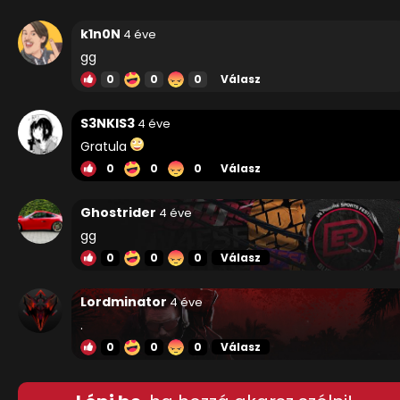
k1n0N
4 éve
gg
0
0
0
Válasz
S3NKIS3
4 éve
Gratula
0
0
0
Válasz
Ghostrider
4 éve
gg
0
0
0
Válasz
Lordminator
4 éve
.
0
0
0
Válasz