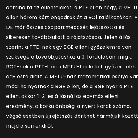
dominálta az ellenfeleket: a PTE ellen négy, a METU
ellen három kört engedtek át a BO1 találkozókon. A
DE már összes csoportmeccsét lejátszotta és
sikeresen továbbjutott a rájátszásba. Jelen állás
szerint a PTE-nek egy BGE elleni győzelemre van
szüksége a továbbjutáshoz a 3. fordulóban, míg a
BGE-nek a PTE-t és a METU-t is le kell győznie ehh
egy este alatt. A METU-nak matematikai esélye va
még: ha nyernek a BGE ellen, de a BGE nyer a PTE
ellen, akkor 1-2-es állásnál az egymás elleni
eredmény, a körkülönbség, a nyert körök száma,
végső esetben újrajátszás dönthet hármójuk közöt
majd a sorrendről.