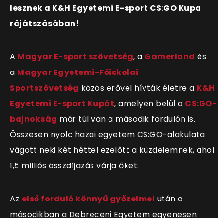
lesznek a K&H Egyetemi E-sport CS:GO Kupa
rájátszásában!
A
Magyar E-sport szövetség
, a
Gamerland
és
a
Magyar Egyetemi-Főiskolai
Sportszövetség
közös erővel hívták életre a
K&H
Egyetemi E-sport Kupát
, amelyen belül a
CS:GO-
bajnokság
már túl van a második fordulón is.
Összesen nyolc hazai egyetem CS:GO-alakulata
vágott neki két héttel ezelőtt a küzdelemnek, ahol
1,5 milliós összdíjazás várja őket.
Az
első forduló könnyű győzelmei
után a
másodikban a Debreceni Egyetem egyenesen