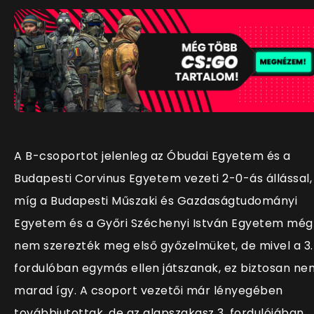
A B-csoportot jelenleg az Óbudai Egyetem és a
Budapesti Corvinus Egyetem vezeti 2-0-ás állással,
míg a Budapesti Műszaki és Gazdaságtudományi
Egyetem és a Győri Széchenyi István Egyetem még
nem szerezték meg első győzelmüket, de mivel a 3.
fordulóban egymás ellen játszanak, ez biztosan ne
marad így. A csoport vezetői már lényegében
továbbjutottak, de az alapszakasz 3. fordulójában