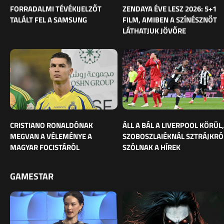
FORRADALMI TÉVÉKIJELZŐT
ZENDAYA ÉVE LESZ 2026: 5+1
TALÁLT FEL A SAMSUNG
FILM, AMIBEN A SZÍNÉSZNŐT
LÁTHATJUK JÖVŐRE
CRISTIANO RONALDÓNAK
ÁLL A BÁL A LIVERPOOL KÖRÜL,
MEGVAN A VÉLEMÉNYE A
SZOBOSZLAIÉKNÁL SZTRÁJKRÓ
MAGYAR FOCISTÁRÓL
SZÓLNAK A HÍREK
GAMESTAR