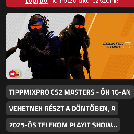
Lépj be
, ha hozzá akarsz szólni!
TIPPMIXPRO CS2 MASTERS - ŐK 16-AN
VEHETNEK RÉSZT A DÖNTŐBEN, A
2025-ÖS TELEKOM PLAYIT SHOW…