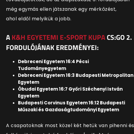
még egymás ellen játszanak egy mérkőzést,
ahol eldől melyikük a jobb.
A
K&H EGYETEMI E-SPORT KUPA
CS:GO 2.
FORDULÓJÁNAK EREDMÉNYEI:
Debreceni Egyetem 16:4 Pécsi
Tudományegyetem
Debreceni Egyetem 16:3 Budapesti Metropolitan
Egyetem
Óbudai Egyetem 16:7 Győri Széchenyi István
Egyetem
Budapesti Corvinus Egyetem 16:12 Budapesti
Műszaki és Gazdaságtudományi Egyetem
A csapatoknak most közel két hetük van pihenni é