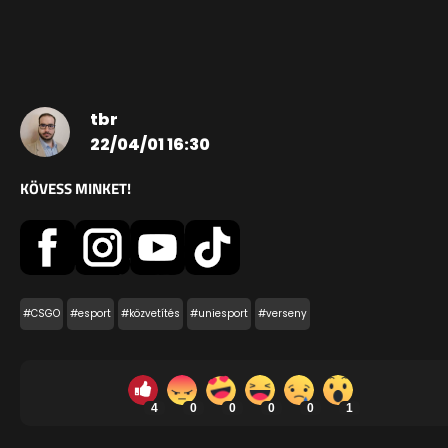
tbr
22/04/01 16:30
KÖVESS MINKET!
#CSGO
#esport
#közvetítés
#uniesport
#verseny
4
0
0
0
0
1