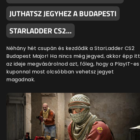
JUTHATSZ JEGYHEZ A BUDAPESTI
STARLADDER CS2…
Néhány hét csupán és kezdődik a StarLadder CS2
Budapest Major! Ha nincs még jegyed, akkor épp itt
az ideje megvásárolnod azt, főleg, hogy a PlayIT-es
kuponnal most olcsóbban vehetsz jegyet
magadnak.