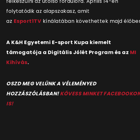
felkészülni az utolsó fordulóra. Április 14-én
folytatódik az alapszakasz, amit
az
Esport1TV
kínálatában követhettek majd élőbe
A K&H Egyetemi E-sport Kupa kiemelt
támogatója a Digitális Jólét Program és az
MI
Kihívás
.
OSZD MEG VELÜNK A VÉLEMÉNYED
HOZZÁSZÓLÁSBAN!
KÖVESS MINKET FACEBOOKO
IS!