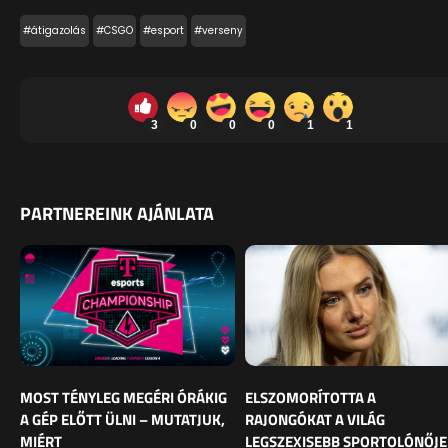
#átigazolás
#CSGO
#esport
#verseny
3
0
0
0
1
1
PARTNEREINK AJÁNLATA
MOST TÉNYLEG MEGÉRI ÓRÁKIG
ELSZOMORÍTOTTA A
A GÉP ELŐTT ÜLNI – MUTATJUK,
RAJONGÓKAT A VILÁG
MIÉRT
LEGSZEXISEBB SPORTOLÓNŐJE