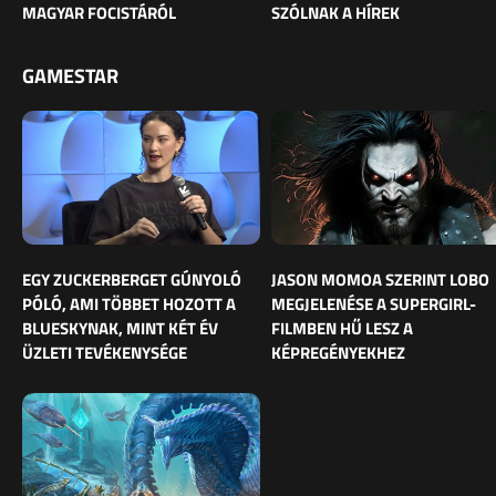
MAGYAR FOCISTÁRÓL
SZÓLNAK A HÍREK
GAMESTAR
EGY ZUCKERBERGET GÚNYOLÓ
JASON MOMOA SZERINT LOBO
PÓLÓ, AMI TÖBBET HOZOTT A
MEGJELENÉSE A SUPERGIRL-
BLUESKYNAK, MINT KÉT ÉV
FILMBEN HŰ LESZ A
ÜZLETI TEVÉKENYSÉGE
KÉPREGÉNYEKHEZ