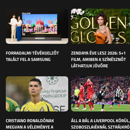
FORRADALMI TÉVÉKIJELZŐT
ZENDAYA ÉVE LESZ 2026: 5+1
TALÁLT FEL A SAMSUNG
FILM, AMIBEN A SZÍNÉSZNŐT
LÁTHATJUK JÖVŐRE
CRISTIANO RONALDÓNAK
ÁLL A BÁL A LIVERPOOL KÖRÜL,
MEGVAN A VÉLEMÉNYE A
SZOBOSZLAIÉKNÁL SZTRÁJKRÓ