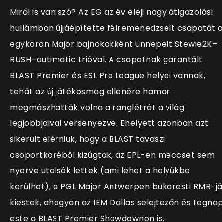
Miről is van szó? Az EG az év eleji nagy átigazolási
hullámban újjáépítette félremenedzselt csapatát 
egykoron Major bajnokokként ünnepelt Stewie2K–
RUSH–autimatic trióval. A csapatnak garantált
BLAST Premier és ESL Pro League helyei vannak,
tehát az új játékosmag ellenére hamar
megmászhatták volna a ranglétrát a világ
legjobbjaival versenyezve. Ehelyett azonban azt
sikerült elérniük, hogy a BLAST tavaszi
csoportköréből kizúgtak, az EPL-en meccset sem
nyerve utolsók lettek (ami lehet a helyükbe
kerülhet), a PGL Major Antwerpen bukaresti RMR-j
kiestek, ahogyan az IEM Dallas selejtezőn és tegna
este a BLAST Premier Showdownon is.