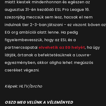
miatt kiestek mindenhonnan és egészen az
augusztus 31-én kezdődő ESL Pro League 16.
szezonjáig meccsük sem lesz, hacsak el nem
indulnak tier 2-3-ban játszani – ez viszont bőven az
EG org ambíciói alatt lenne. Ha pedig
figyelembevesszük, hogy az ESL és a
partnercsapatai
elvehetik az EG helyét
, ha úgy
látják, ártanak a befektetésüknek a Louvre-
egyezményben, akkor aligha lehet megúszós
cseréket végezni.
Képek: HLTV/brcho
O
SZD MEG VELÜNK A VÉLEMÉNYED