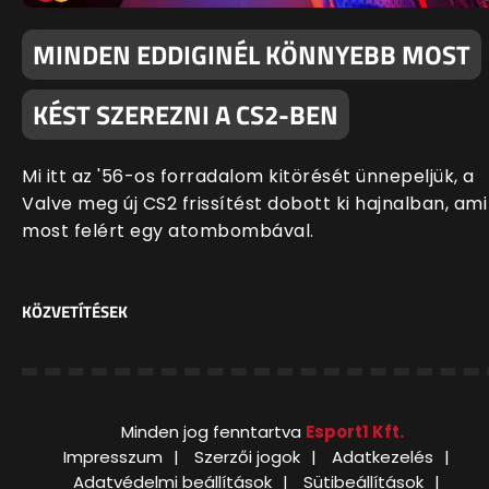
MINDEN EDDIGINÉL KÖNNYEBB MOST
KÉST SZEREZNI A CS2-BEN
Mi itt az '56-os forradalom kitörését ünnepeljük, a
Valve meg új CS2 frissítést dobott ki hajnalban, ami
most felért egy atombombával.
KÖZVETÍTÉSEK
Minden jog fenntartva
Esport1 Kft.
Impresszum
Szerzői jogok
Adatkezelés
Adatvédelmi beállítások
Sütibeállítások