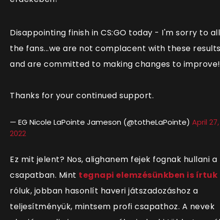
Disappointing finish in CS:GO today - I'm sorry to all
the fans...we are not complacent with these result
and are committed to making changes to improve
Thanks for your continued support.
— EG Nicole LaPointe Jameson (@totheLaPointe)
April 27,
2022
Ez mit jelent? Nos, alighanem fejek fognak hullani a
csapatban. Mint
tegnapi elemzésünkben is írtuk
róluk, jobban hasonlít haveri játszadozáshoz a
teljesítményük, mintsem profi csapathoz. A nevek