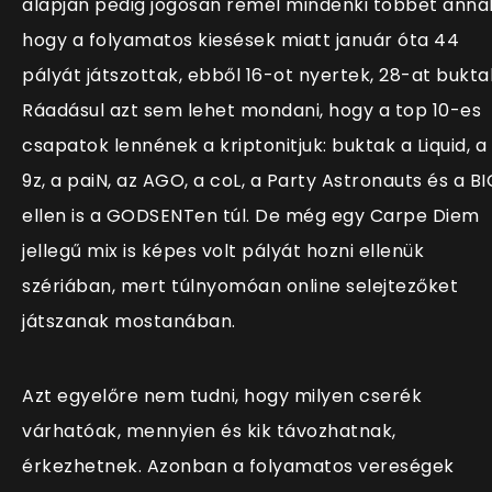
alapján pedig jogosan remél mindenki többet annál
hogy a folyamatos kiesések miatt január óta 44
pályát játszottak, ebből 16-ot nyertek, 28-at bukta
Ráadásul azt sem lehet mondani, hogy a top 10-es
csapatok lennének a kriptonitjuk: buktak a Liquid, a
9z, a paiN, az AGO, a coL, a Party Astronauts és a BI
ellen is a GODSENTen túl. De még egy Carpe Diem
jellegű mix is képes volt pályát hozni ellenük
szériában, mert túlnyomóan online selejtezőket
játszanak mostanában.
Azt egyelőre nem tudni, hogy milyen cserék
várhatóak, mennyien és kik távozhatnak,
érkezhetnek. Azonban a folyamatos vereségek