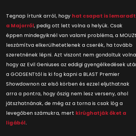
Tegnap írtunk arról, hogy
hat csapat is lemaradt
a Majorről
, pedig ott lett volna a helyük. Csak
éppen mindegyiknél van valami probléma, a MOUZ
leszámítva elkerülhetetlenek a cserék, ha tovább
szeretnének lépni. Azt viszont nem gondoltuk volna
hogy az Evil Geniuses az eddigi gyengélkedések utá
a GODSENTtől is ki fog kapni a BLAST Premier
Showdownon az első körben és ezzel eljuthatnak
arra a pontra, hogy őszig nem lesz verseny, ahol
játszhatnának, de még az a torna is csak lóg a
levegőben számukra, mert
kirúghatják őket a
ligából
.