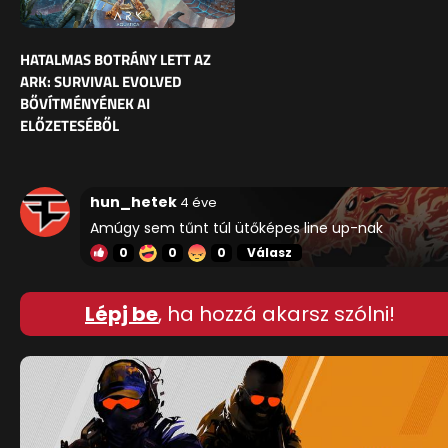
HATALMAS BOTRÁNY LETT AZ
ARK: SURVIVAL EVOLVED
BŐVÍTMÉNYÉNEK AI
ELŐZETESÉBŐL
hun_hetek
4 éve
Amúgy sem tűnt túl ütőképes line up-nak
0
0
0
Válasz
Lépj be
, ha hozzá akarsz szólni!