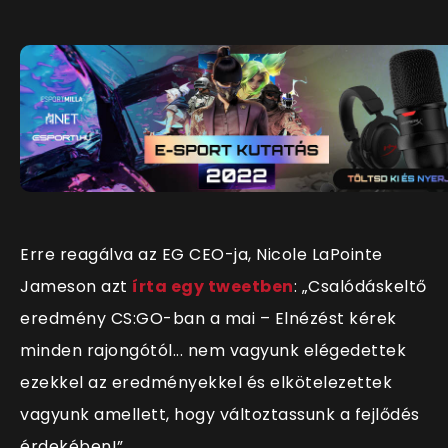
Erre reagálva az EG CEO-ja, Nicole LaPointe
Jameson azt
írta egy tweetben
: „Csalódáskeltő
eredmény CS:GO-ban a mai – Elnézést kérek
minden rajongótól... nem vagyunk elégedettek
ezekkel az eredményekkel és elkötelezettek
vagyunk amellett, hogy változtassunk a fejlődés
érdekében!”