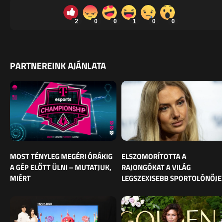
2
0
0
1
0
0
PARTNEREINK AJÁNLATA
MOST TÉNYLEG MEGÉRI ÓRÁKIG
ELSZOMORÍTOTTA A
A GÉP ELŐTT ÜLNI – MUTATJUK,
RAJONGÓKAT A VILÁG
MIÉRT
LEGSZEXISEBB SPORTOLÓNŐJE