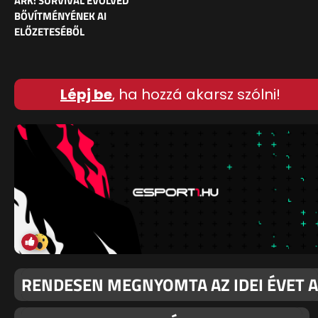
ARK: SURVIVAL EVOLVED
BŐVÍTMÉNYÉNEK AI
ELŐZETESÉBŐL
Lépj be
, ha hozzá akarsz szólni!
RENDESEN MEGNYOMTA AZ IDEI ÉVET A