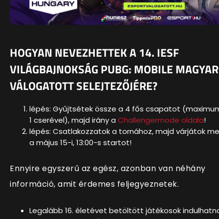
HOGYAN NEVEZHETTEK A 14. IESF
VILÁGBAJNOKSÁG PUBG: MOBILE MAGYAR
VÁLOGATOTT SELEJTEZŐJÉRE?
lépés: Gyűjtsétek össze a 4 fős csapatot (maximu
1 cserével), majd irány a
Challengermode oldala
!
lépés: Csatlakozzatok a tornához, majd várjátok m
a május 15-i, 13:00-s startot!
Ennyire egyszerű az egész, azonban van néhány
információ, amit érdemes feljegyeznetek.
Legalább 16. életévet betöltött játékosok indulhatn