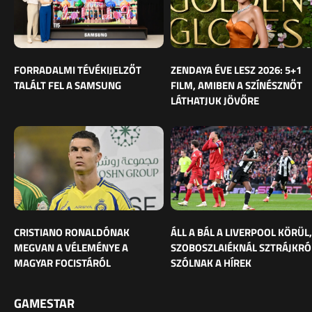
FORRADALMI TÉVÉKIJELZŐT
ZENDAYA ÉVE LESZ 2026: 5+1
TALÁLT FEL A SAMSUNG
FILM, AMIBEN A SZÍNÉSZNŐT
LÁTHATJUK JÖVŐRE
CRISTIANO RONALDÓNAK
ÁLL A BÁL A LIVERPOOL KÖRÜL,
MEGVAN A VÉLEMÉNYE A
SZOBOSZLAIÉKNÁL SZTRÁJKRÓ
MAGYAR FOCISTÁRÓL
SZÓLNAK A HÍREK
GAMESTAR