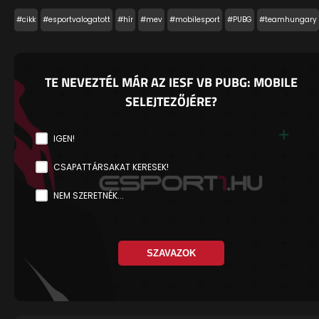
#cikk
#esportvalogatott
#hír
#mev
#mobilesport
#PUBG
#teamhungary
TE NEVEZTÉL MÁR AZ IESF VB PUBG: MOBILE
SELEJTEZŐJÉRE?
IGEN!
CSAPATTÁRSAKAT KERESEK!
NEM SZERETNÉK...
SZAVAZOK