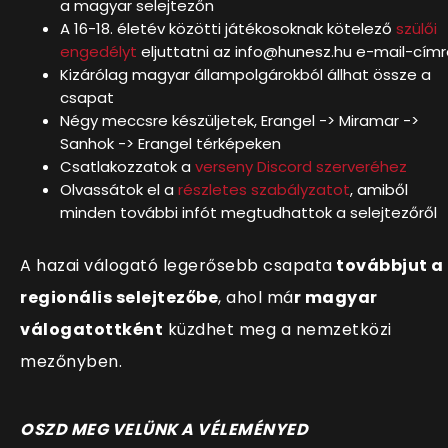
a magyar selejtezőn
A 16-18. életév közötti játékosoknak kötelező
szülői
engedélyt
eljuttatni az info@hunesz.hu e-mail-cím
Kizárólag magyar állampolgárokból állhat össze a
csapat
Négy meccsre készüljetek, Erangel -> Miramar ->
Sanhok -> Erangel térképeken
Csatlakozzatok a
verseny Discord szerveréhez
Olvassátok el a
részletes szabályzatot
, amiből
minden további infót megtudhattok a selejtezőről
A hazai válogató legerősebb csapata
továbbjut a
regionális selejtezőbe
, ahol má
r magyar
válogatottként
küzdhet meg a nemzetközi
mezőnyben.
OSZD MEG VELÜNK A VÉLEMÉNYED