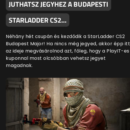
JUTHATSZ JEGYHEZ A BUDAPESTI
STARLADDER CS2…
Néhány hét csupán és kezdődik a StarLadder CS2
Budapest Major! Ha nincs még jegyed, akkor épp itt
az ideje megvásárolnod azt, főleg, hogy a PlayIT-es
kuponnal most olcsóbban vehetsz jegyet
magadnak.