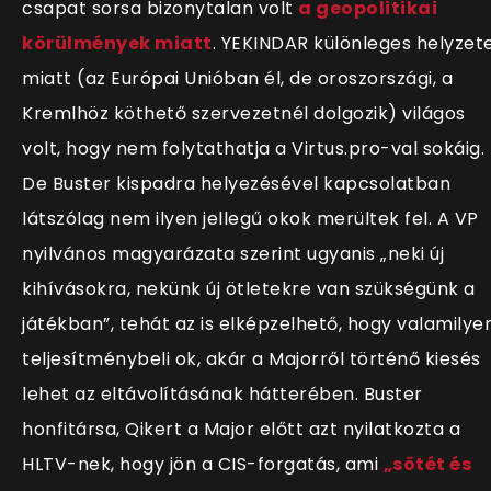
csapat sorsa bizonytalan volt
a geopolitikai
körülmények miatt
.
YEKINDAR különleges helyzet
miatt (az Európai Unióban él, de oroszországi, a
Kremlhöz köthető szervezetnél dolgozik) világos
volt, hogy nem folytathatja a Virtus.pro-val sokáig.
De Buster kispadra helyezésével kapcsolatban
látszólag nem ilyen jellegű okok merültek fel. A VP
nyilvános magyarázata szerint ugyanis „neki új
kihívásokra, nekünk új ötletekre van szükségünk a
játékban”, tehát az is elképzelhető, hogy valamilye
teljesítménybeli ok, akár a Majorről történő kiesés
lehet az eltávolításának hátterében. Buster
honfitársa, Qikert a Major előtt azt nyilatkozta a
HLTV-nek, hogy jön a CIS-forgatás, ami
„sötét és