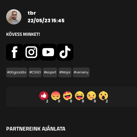
tbr
22/05/23 15:45
KÖVESS MINKET!
#átigazolás
#CSGO
#esport
#Major
#verseny
2
0
0
0
0
2
PARTNEREINK AJÁNLATA