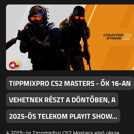
TIPPMIXPRO CS2 MASTERS - ŐK 16-AN
VEHETNEK RÉSZT A DÖNTŐBEN, A
2025-ÖS TELEKOM PLAYIT SHOW…
A 2025-ös TippmixPro CS2 Masters első része