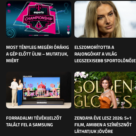
MOST TÉNYLEG MEGÉRI ÓRÁKIG
ELSZOMORÍTOTTA A
A GÉP ELŐTT ÜLNI – MUTATJUK,
RAJONGÓKAT A VILÁG
MIÉRT
LEGSZEXISEBB SPORTOLÓNŐJE
FORRADALMI TÉVÉKIJELZŐT
ZENDAYA ÉVE LESZ 2026: 5+1
TALÁLT FEL A SAMSUNG
FILM, AMIBEN A SZÍNÉSZNŐT
LÁTHATJUK JÖVŐRE