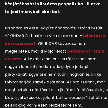
két játékosát is listázta geopolitikai, illetve
teljesítménybeli okokból.
Kispadra és ezzel együtt átigazolási listára került
YEKINDAR és buster a Virtus.pro-ban –
jelentette
be a szervezet
. YEKINDAR távozása nem
meglepetés, már a Major előtt
beszámolt róla a
Dexerto
. A kazahsztáni busterről viszont nem
nagyon lehetett hallani eddig ilyen jellegű
pletykákat. Egyelőre nem tudni, hogyan és kikkel
folytathatják Jamék a játékot. Az org szerint „már
meghoztuk a döntéseket a jövőbeli felállásunkról, a
klub új játékosokat jelent be hamarosan”, tehát ne
kell sokáig várni ezen részletekre sem.