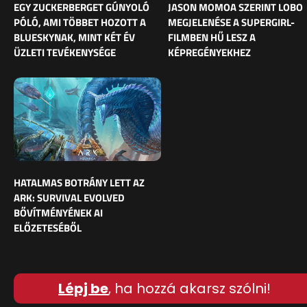
EGY ZUCKERBERGET GÚNYOLÓ
JASON MOMOA SZERINT LOBO
PÓLÓ, AMI TÖBBET HOZOTT A
MEGJELENÉSE A SUPERGIRL-
BLUESKYNAK, MINT KÉT ÉV
FILMBEN HŰ LESZ A
ÜZLETI TEVÉKENYSÉGE
KÉPREGÉNYEKHEZ
HATALMAS BOTRÁNY LETT AZ
ARK: SURVIVAL EVOLVED
BŐVÍTMÉNYÉNEK AI
ELŐZETESÉBŐL
Lépj be
, ha hozzá akarsz szólni!