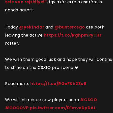
tele van rejtéllyel”
, így akár erre a cserére is
gondolhatott.
Today
@yek1ndar
and
@bustercsgo
are both
leaving the active
https://t.co/RghpmPyTHr
roster.
We wish them good luck and hope they will continu
to shine on the CS:GO pro scene ❤️
Read more:
https://t.co/RGeFKh23o8
We will introduce new players soon.
#CSGO
#GOGOVP
pic.twitter.com/D1mveDpDAL