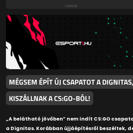
MÉGSEM ÉPÍT ÚJ CSAPATOT A DIGNITAS
KISZÁLLNAK A CS:GO-BÓL!
„A belátható jövőben” nem indít CS:GO csapat
a Dignitas. Korábban újjáépítésről beszéltek, d