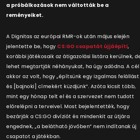
a próbálkozások nem váltották be a
reményeiket.
A Dignitas az európai RMR-ok után május elején
jelentette be, hogy
CS:GO csapatát újjáépíti
,
korábbi játékosaik az átigazolási listára kerülnek, d
lehet megtartják néhányukat, ha úgy adódna. A cél
akkor az volt, hogy „építsünk egy izgalmas felállást
és [bajnoki] címekért küzdjünk”. Azóta kicsit több,
mint egy hónap telt el és a szervezet nem tudott
előrelépni a terveivel. Most bejelentették, hogy
bezárják a CS:GO divíziót és mindenkit az útjára
engednek, „a belátható jövőben” nem indítanak új
csapatot a játékban.