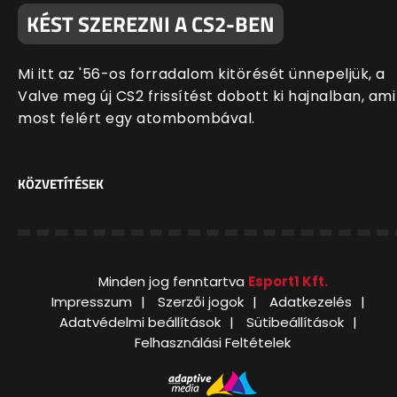
KÉST SZEREZNI A CS2-BEN
Mi itt az '56-os forradalom kitörését ünnepeljük, a
Valve meg új CS2 frissítést dobott ki hajnalban, ami
most felért egy atombombával.
KÖZVETÍTÉSEK
Minden jog fenntartva
Esport1 Kft.
Impresszum
Szerzői jogok
Adatkezelés
Adatvédelmi beállítások
Sütibeállítások
Felhasználási Feltételek