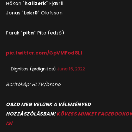
Håkon
"⁠
hallzerk
⁠"
Fjærli
Jonas
"⁠
Lekr0
⁠"
Olofsson
Faruk
"
⁠pita
⁠"
Pita
(edző)
pic.twitter.com/GpVMFod8LI
— Dignitas (@dignitas)
June 16, 2022
Borítókép: HLTV/brcho
OSZD MEG VELÜNK A VÉLEMÉNYED
HOZZÁSZÓLÁSBAN!
KÖVESS MINKET FACEBOOKO
IS!