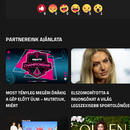
6
0
0
0
0
1
PARTNEREINK AJÁNLATA
MOST TÉNYLEG MEGÉRI ÓRÁKIG
ELSZOMORÍTOTTA A
A GÉP ELŐTT ÜLNI – MUTATJUK,
RAJONGÓKAT A VILÁG
MIÉRT
LEGSZEXISEBB SPORTOLÓNŐJE