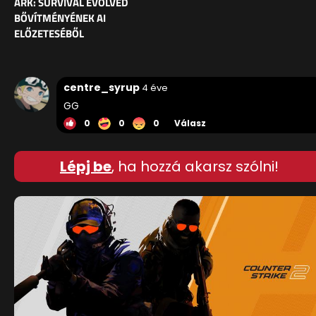
ARK: SURVIVAL EVOLVED
BŐVÍTMÉNYÉNEK AI
ELŐZETESÉBŐL
centre_syrup
4 éve
GG
0
0
0
Válasz
Lépj be
, ha hozzá akarsz szólni!