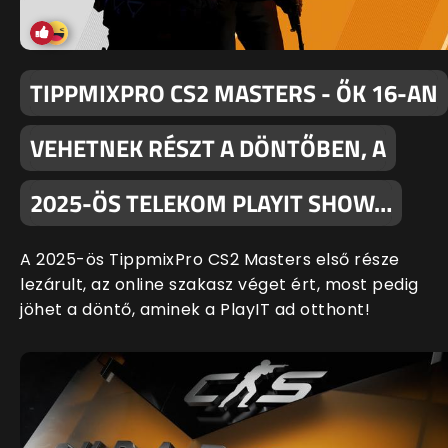
TIPPMIXPRO CS2 MASTERS - ŐK 16-AN
VEHETNEK RÉSZT A DÖNTŐBEN, A
2025-ÖS TELEKOM PLAYIT SHOW…
A 2025-ös TippmixPro CS2 Masters első része
lezárult, az online szakasz véget ért, most pedig
jöhet a döntő, aminek a PlayIT ad otthont!