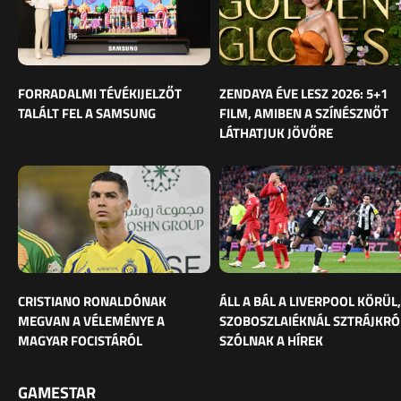
FORRADALMI TÉVÉKIJELZŐT
ZENDAYA ÉVE LESZ 2026: 5+1
TALÁLT FEL A SAMSUNG
FILM, AMIBEN A SZÍNÉSZNŐT
LÁTHATJUK JÖVŐRE
CRISTIANO RONALDÓNAK
ÁLL A BÁL A LIVERPOOL KÖRÜL,
MEGVAN A VÉLEMÉNYE A
SZOBOSZLAIÉKNÁL SZTRÁJKRÓ
MAGYAR FOCISTÁRÓL
SZÓLNAK A HÍREK
GAMESTAR