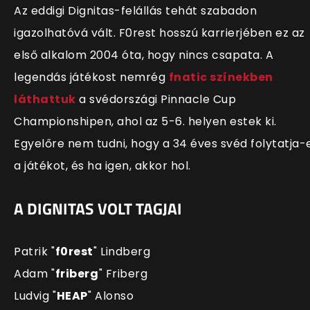
Az eddigi Dignitas-felállás tehát szabadon
igazolhatóvá vált. F0rest hosszú karrierjében ez az
első alkalom 2004 óta, hogy nincs csapata. A
legendás játékost nemrég
fnatic színekben
láthattuk
a svédországi Pinnacle Cup
Championshipen, ahol az 5-6. helyen estek ki.
Egyelőre nem tudni, hogy a 34 éves svéd folytatja-
a játékot, és ha igen, akkor hol.
A DIGNITAS VOLT TAGJAI
Patrik
"
⁠f0
rest
⁠"
Lindberg
Adam
"
⁠friberg
⁠"
Friberg
Ludvig
"
⁠HEAP
⁠"
Alonso