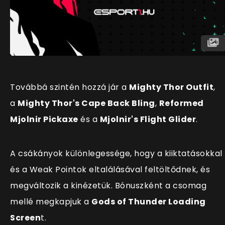
Továbbá szintén hozzá jár a
Mighty Thor Outfit
,
a
Mighty Thor's Cape Back Bling
,
Reformed
Mjolnir Pickaxe
és a
Mjolnir's Flight Glider
.
A csákányok különlegessége, hogy a kiiktatásokkal
és a Weak Pointok eltalálásával feltöltődnek, és
megváltozik a kinézetük. Bónuszként a csomag
mellé megkapjuk a
Gods of Thunder Loading
Screen
t.