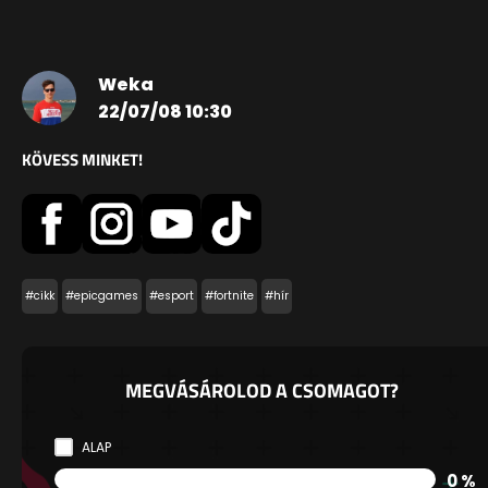
Weka
22/07/08 10:30
KÖVESS MINKET!
#cikk
#epicgames
#esport
#fortnite
#hír
MEGVÁSÁROLOD A CSOMAGOT?
ALAP
0 %