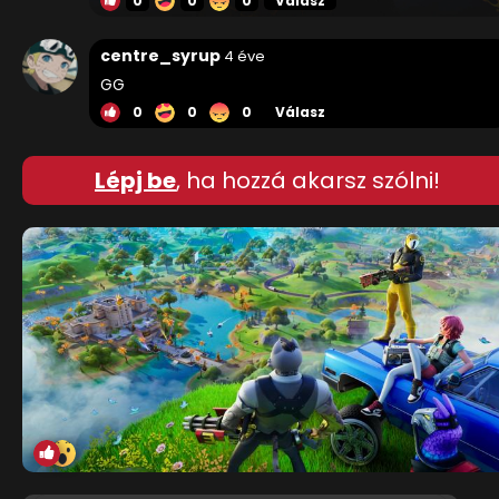
0
0
0
Válasz
centre_syrup
4 éve
GG
0
0
0
Válasz
Lépj be
, ha hozzá akarsz szólni!