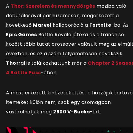
A
Thor: Szerelem és mennydörgés
moziba való
debütálásával párhuzamosan, megérkezett a
következő
Marvel
kollaboráció a
Fortnite
-ba. Az
Epic Games
Battle Royale játéka és a franchise
között több tucat crossover valósult meg az elmúl
években, és ez a szám folyamatosan növekszik.
Thor
ral is találkozhattunk már a
Chapter 2 Seaso
4 Battle Pass
-ében.
A most érkezett kinézeteket, és a hozzájuk tartozó
itemeket külön nem, csak egy csomagban
vásárolhatjuk meg
2500 V-Bucks
-ért.