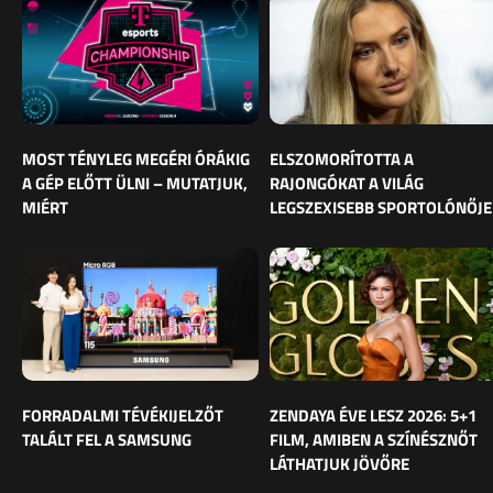
MOST TÉNYLEG MEGÉRI ÓRÁKIG
ELSZOMORÍTOTTA A
A GÉP ELŐTT ÜLNI – MUTATJUK,
RAJONGÓKAT A VILÁG
MIÉRT
LEGSZEXISEBB SPORTOLÓNŐJE
FORRADALMI TÉVÉKIJELZŐT
ZENDAYA ÉVE LESZ 2026: 5+1
TALÁLT FEL A SAMSUNG
FILM, AMIBEN A SZÍNÉSZNŐT
LÁTHATJUK JÖVŐRE