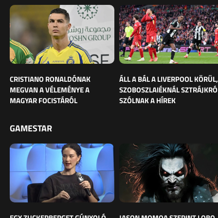
CRISTIANO RONALDÓNAK
ÁLL A BÁL A LIVERPOOL KÖRÜL,
MEGVAN A VÉLEMÉNYE A
SZOBOSZLAIÉKNÁL SZTRÁJKRÓ
MAGYAR FOCISTÁRÓL
SZÓLNAK A HÍREK
GAMESTAR
EGY ZUCKERBERGET GÚNYOLÓ
JASON MOMOA SZERINT LOBO