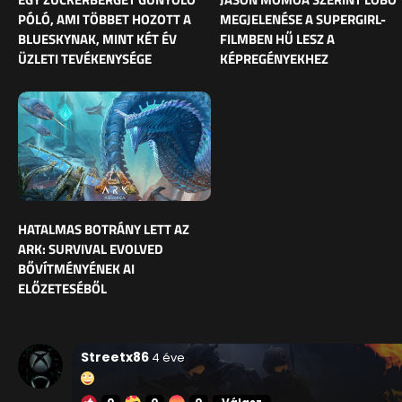
PÓLÓ, AMI TÖBBET HOZOTT A
MEGJELENÉSE A SUPERGIRL-
BLUESKYNAK, MINT KÉT ÉV
FILMBEN HŰ LESZ A
ÜZLETI TEVÉKENYSÉGE
KÉPREGÉNYEKHEZ
HATALMAS BOTRÁNY LETT AZ
ARK: SURVIVAL EVOLVED
BŐVÍTMÉNYÉNEK AI
ELŐZETESÉBŐL
Streetx86
4 éve