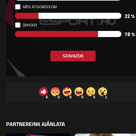
MÉG ÁTGONDOLOM
22 %
DEHOGY
78 %
SZAVAZOK
6
0
0
0
0
1
PARTNEREINK AJÁNLATA