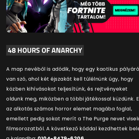
48 HOURS OF ANARCHY
A map nevéből
is adódik, hogy egy kaotikus pályáró
van szó, ahol két éjszakát kell túlélnünk úgy, hogy
közben kihívásokat teljesítünk, és rejtvényeket
oldunk meg, miközben a többi játékossal küzdünk. E
az alkotás számos horror elemet magába foglal,
emellett pedig sokat merít a The Purge nevet visel
filmsorozatból. A következő kóddal kezdhettek bel
a kalandba:
0104-8479-6206