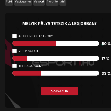
#cikk
#epicgames
#esport
#fortnite
#hír
MELYIK PÁLYA TETSZIK A LEGJOBBAN?
48 HOURS OF ANARCHY
50 %
VHS PROJECT
17 %
THE BACKROOMS
33 %
SZAVAZOK