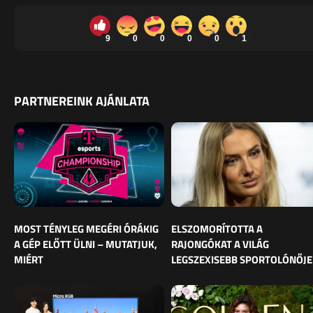
9
0
0
0
0
1
PARTNEREINK AJÁNLATA
MOST TÉNYLEG MEGÉRI ÓRÁKIG
ELSZOMORÍTOTTA A
A GÉP ELŐTT ÜLNI – MUTATJUK,
RAJONGÓKAT A VILÁG
MIÉRT
LEGSZEXISEBB SPORTOLÓNŐJE