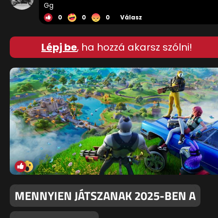
Gg
0
0
0
Válasz
Lépj be
, ha hozzá akarsz szólni!
MENNYIEN JÁTSZANAK 2025-BEN A