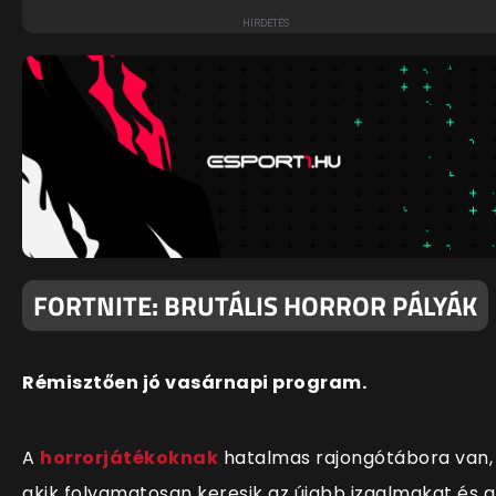
FORTNITE: BRUTÁLIS HORROR PÁLYÁK
Rémisztően jó vasárnapi program.
A
horrorjátékoknak
hatalmas rajongótábora van,
akik folyamatosan keresik az újabb izgalmakat és a