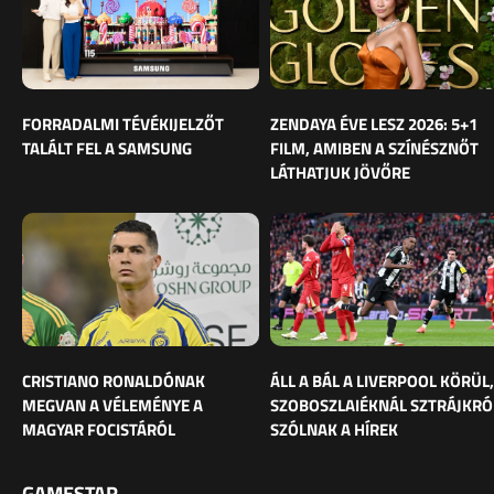
FORRADALMI TÉVÉKIJELZŐT
ZENDAYA ÉVE LESZ 2026: 5+1
TALÁLT FEL A SAMSUNG
FILM, AMIBEN A SZÍNÉSZNŐT
LÁTHATJUK JÖVŐRE
CRISTIANO RONALDÓNAK
ÁLL A BÁL A LIVERPOOL KÖRÜL,
MEGVAN A VÉLEMÉNYE A
SZOBOSZLAIÉKNÁL SZTRÁJKRÓ
MAGYAR FOCISTÁRÓL
SZÓLNAK A HÍREK
GAMESTAR