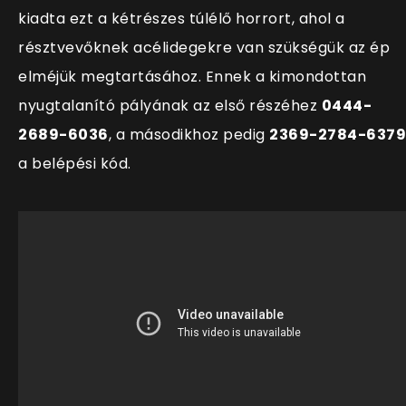
kiadta ezt a kétrészes túlélő horrort, ahol a
résztvevőknek acélidegekre van szükségük az ép
elméjük megtartásához. Ennek a kimondottan
nyugtalan
ító pályának az első részéhez
0444-
2689-6036
, a másodikhoz pedig
2369-2784-6379
a belépési kód.