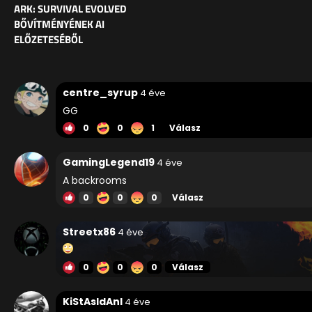
ARK: SURVIVAL EVOLVED
BŐVÍTMÉNYÉNEK AI
ELŐZETESÉBŐL
centre_syrup
4 éve
GG
0
0
1
Válasz
GamingLegend19
4 éve
A backrooms
0
0
0
Válasz
Streetx86
4 éve
0
0
0
Válasz
KiStAsIdAnI
4 éve