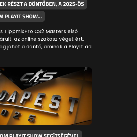
EK RÉSZT A DÖNTŐBEN, A 2025-ÖS
M PLAYIT SHOW…
s TippmixPro CS2 Masters első
árult, az online szakasz véget ért,
ig jöhet a döntő, aminek a PlayIT ad
KOM PLAYIT SHOW SEGÍTSÉGÉVEL