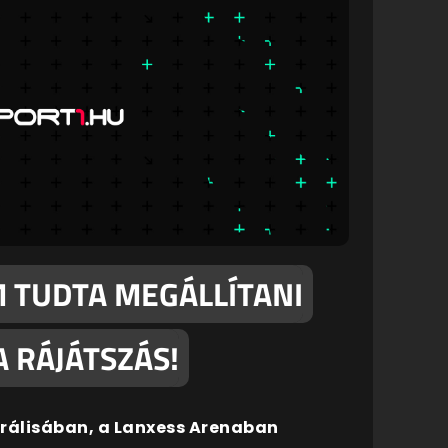
M TUDTA MEGÁLLÍTANI
A RÁJÁTSZÁS!
drálisában, a Lanxess Arenaban