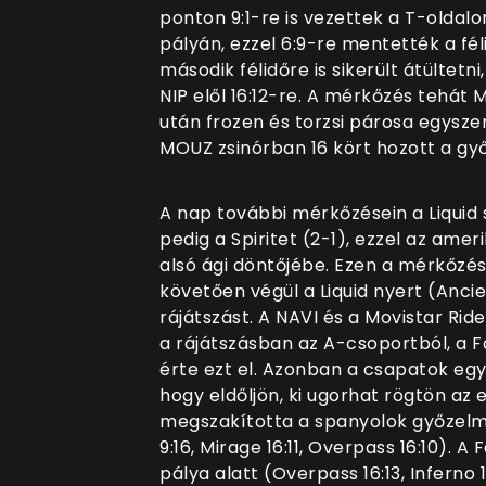
ponton 9:1-re is vezettek a T-oldalo
pályán, ezzel 6:9-re mentették a fé
második félidőre is sikerült átültetn
NIP elől 16:12-re. A mérkőzés tehát 
után frozen és torzsi párosa egysze
MOUZ zsinórban 16 kört hozott a g
A nap további mérkőzésein a Liquid 
pedig a Spiritet (2-1), ezzel az amer
alsó ági döntőjébe. Ezen a mérkőzés
követően végül a Liquid nyert (Ancient 
rájátszást. A NAVI és a Movistar Ri
a rájátszásban az A-csoportból, a F
érte ezt el. Azonban a csapatok eg
hogy eldőljön, ki ugorhat rögtön az
megszakította a spanyolok győzelmi 
9:16, Mirage 16:11, Overpass 16:10). A 
pálya alatt (Overpass 16:13, Inferno 