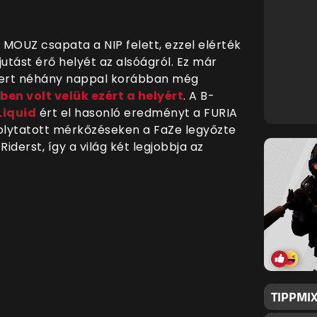
 MOUZ csapata a NIP felett, ezzel elérték
utást érő helyét az alsóágról. Ez már
 mert néhány nappal korábban még
ben volt velük ezért a helyért
.
A B-
Liquid
ért el hasonló eredményt a FURIA
 folytatott mérkőzéseken a FaZe legyőzte
Riderst, így a világ két legjobbja az
TIPPMIX