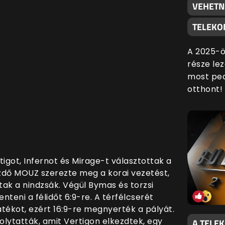
VEHETN
TELEKO
A 2025-ö
része lez
most ped
otthont!
got, Infernot és Mirage-t választottak a
ezdő MOUZ szerezte meg a korai vezetést,
ak a nindzsák. Végül Bymas és torzsi
nteni a félidőt 6:9-re. A térfélcserét
átékot, ezért 16:9-re megnyerték a pályát.
olytatták, amit Vertigon elkezdtek, egy
A TELE