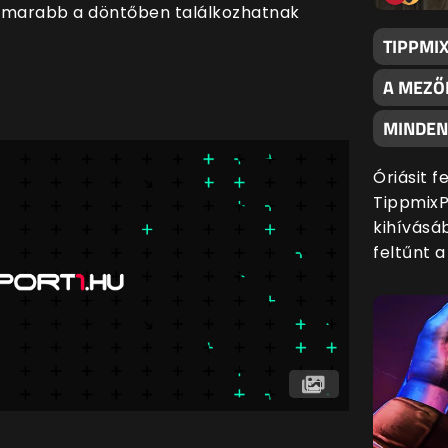
ghamarabb a döntőben találkozhatnak
TIPPMI
A MEZŐ
MINDENK
Óriásit 
TippmixP
kihívásáb
feltűnt 