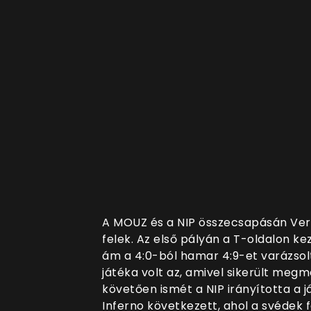
A MOUZ és a NIP összecsapásán Verti
felek. Az első pályán a T-oldalon k
ám a 4:0-ból hamar 4:9-et varázsolt
játéka volt az, amivel sikerült megme
követően ismét a NIP irányította a j
Inferno következett, ahol a svédek f