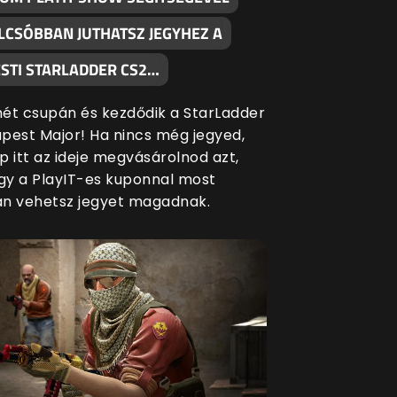
LCSÓBBAN JUTHATSZ JEGYHEZ A
STI STARLADDER CS2…
ét csupán és kezdődik a StarLadder
pest Major! Ha nincs még jegyed,
p itt az ideje megvásárolnod azt,
ogy a PlayIT-es kuponnal most
n vehetsz jegyet magadnak.