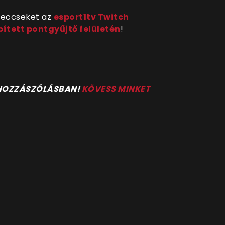
meccseket az
esport1tv Twitch
pített pontgyűjtő felületén
!
 HOZZÁSZÓLÁSBAN!
KÖVESS MINKET