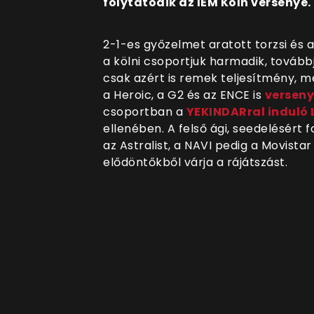
folytatódik az IEM Köln versenye.
2-1-es győzelmet aratott torzsi és a
a kölni csoportjuk harmadik, továbbj
csak azért is remek teljesítmény,
a
Heroic, a G2 és az ENCE is
verseny
csoportban a
YEKINDARral induló 
ellenében. A felső ági, seedelésért
az Astralist, a NAVI pedig a Movistar 
elődöntőkből várja a rájátszást.