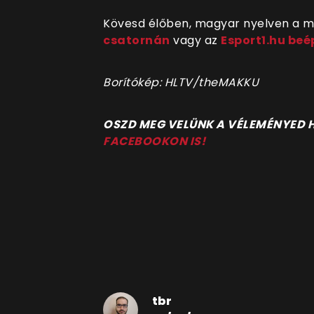
Kövesd élőben, magyar nyelven a 
csatornán
vagy az
Esport1.hu beé
Borítókép: HLTV/theMAKKU
OSZD MEG VELÜNK A VÉLEMÉNYED
FACEBOOKON IS!
tbr