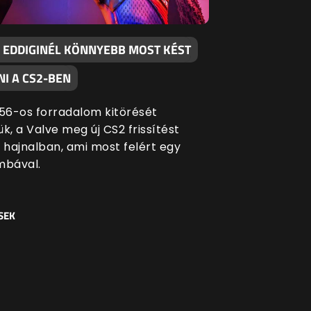
 EDDIGINÉL KÖNNYEBB MOST KÉST
I A CS2-BEN
 '56-os forradalom kitörését
k, a Valve meg új CS2 frissítést
i hajnalban, ami most felért egy
bával.
SEK