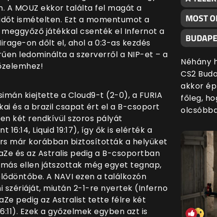
n. A MOUZ ekkor találta fel magát a
MOST O
lidőt ismételten. Ezt a momentumot a
i, meggyőző játékkal csenték el Infernot a
BUDAPE
Mirage-on dőlt el, ahol a 0:3-as kezdés
rűen ledominálta a szerverről a NIP-et – a
Néhány h
yőzelemhez!
CS2 Buda
akkor ép
simán kiejtette a Cloud9-t (2-0), a FURIA
főleg, h
ikai és a brazil csapat ért el a B-csoport
olcsóbba
en két rendkívül szoros pályát
16:14, Liquid 19:17), így ők is elérték a
ders már korábban biztosították a helyüket
aZe és az Astralis pedig a B-csoportban
ymás ellen játszottak még egyet tegnap,
 elődöntőbe. A NAVI ezen a találkozón
szériáját, miután 2-1-re nyertek (Inferno
FaZe pedig az Astralist tette félre két
16:11). Ezek a győzelmek egyben azt is