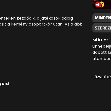
MINDEN
pénteken kezdődik, a játékosok addig
csit a kemény csoportkör után. Az alábbi
SZEREZN
Mi itt az
ünnepeljü
dobott k
atombom
KÖZVETÍTÉ
iquid