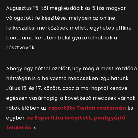
Augusztus 15-től megkezdődik az 5 fős magyar
válogatott felkészítése, melyben az online
felkészülési mérkőzések mellett egyhetes offline
bootcamp keretein belül gyakorolhatnak a
résztvevők.
Ahogy egy héttel ezelőtt, úgy még a most kezdődő
hétvégén is a helyosztó meccseken izgulhatunk.
Július 15. és 17. között, azaz a mai naptól kezdve
egészen vasárnapig, a következő meccsek várnak
rátok élőben az
esport3tv Twitch csatornán
és
egyben
az Esport1.hu beépített, pontgyűjtő
felületén
is: