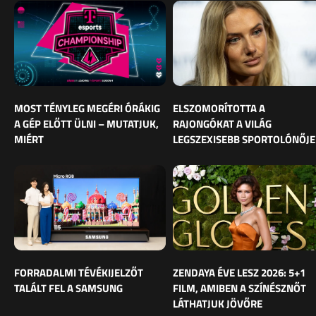
MOST TÉNYLEG MEGÉRI ÓRÁKIG
ELSZOMORÍTOTTA A
A GÉP ELŐTT ÜLNI – MUTATJUK,
RAJONGÓKAT A VILÁG
MIÉRT
LEGSZEXISEBB SPORTOLÓNŐJE
FORRADALMI TÉVÉKIJELZŐT
ZENDAYA ÉVE LESZ 2026: 5+1
TALÁLT FEL A SAMSUNG
FILM, AMIBEN A SZÍNÉSZNŐT
LÁTHATJUK JÖVŐRE