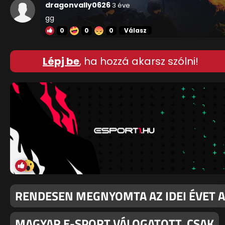
dragonvally0626
3 éve
gg
0
0
0
Válasz
Lépj be
, ha hozzá akarsz szólni!
RENDESEN MEGNYOMTA AZ IDEI ÉVET A
MAGYAR E-SPORT VÁLOGATOTT, CSAK