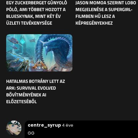
EGY ZUCKERBERGET GÚNYOLÓ
JASON MOMOA SZERINT LOBO
PÓLÓ, AMI TÖBBET HOZOTT A
MEGJELENÉSE A SUPERGIRL-
BLUESKYNAK, MINT KÉT ÉV
FILMBEN HŰ LESZ A
ÜZLETI TEVÉKENYSÉGE
KÉPREGÉNYEKHEZ
HATALMAS BOTRÁNY LETT AZ
ARK: SURVIVAL EVOLVED
BŐVÍTMÉNYÉNEK AI
ELŐZETESÉBŐL
centre_syrup
4 éve
GG