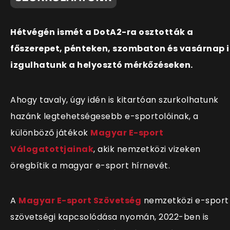
Hétvégén ismét a DotA2-ra osztották a
főszerepet, pénteken, szombaton és vasárnap i
izgulhatunk a helyosztó mérkőzéseken.
Ahogy tavaly, úgy idén is kitartóan szurkolhatunk
hazánk legtehetségesebb e-sportolóinak, a
különböző játékok
Magyar E-sport
Válogatottjainak
, akik nemzetközi vizeken
öregbítik a magyar e-sport hírnevét.
A
Magyar E-sport Szövetség
nemzetközi e-sport
szövetségi kapcsolódása nyomán, 2022-ben is