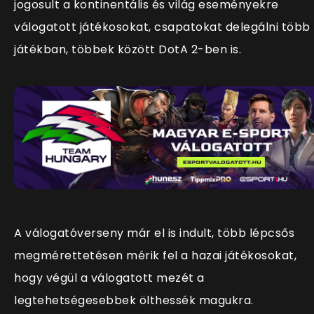
jogosult a kontinentális és világ eseményekre
válogatott játékosokat, csapatokat delegálni több
játékban, többek között DotA 2-ben is.
A válogatóverseny már el is indult, több lépcsős
megmérettetésen mérik fel a hazai játékosokat,
hogy végül a válogatott mezét a
legtehetségesebbek ölthessék magukra.