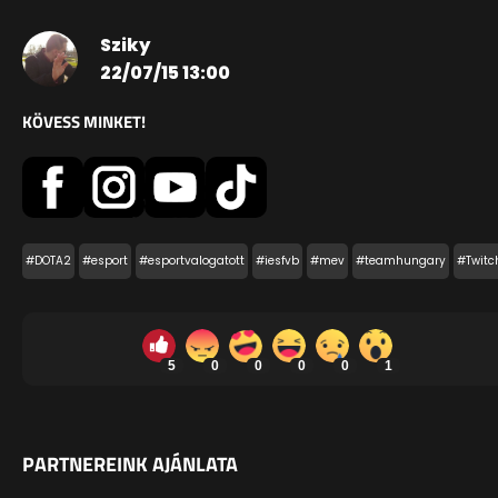
Sziky
22/07/15 13:00
KÖVESS MINKET!
#DOTA2
#esport
#esportvalogatott
#iesfvb
#mev
#teamhungary
#Twitc
5
0
0
0
0
1
PARTNEREINK AJÁNLATA