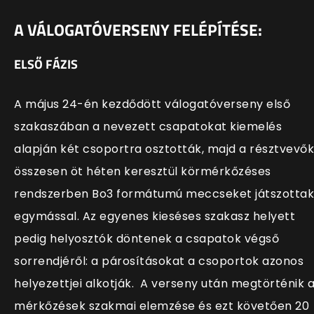
A VÁLOGATÓVERSENY FELÉPÍTÉSE:
ELSŐ FÁZIS
A május 24-én kezdődött válogatóverseny első
szakaszában a nevezett csapatokat kiemelés
alapján két csoportra osztották, majd a résztvevők
összesen öt héten keresztül körmérkőzéses
rendszerben Bo3 formátumú meccseket játszottak
egymással. Az egyenes kieséses szakasz helyett
pedig helyosztók döntenek a csapatok végső
sorrendjéről: a párosításokat a csoportok azonos
helyezettjei alkotják. A verseny után megtörténik 
mérkőzések szakmai elemzése és ezt követően 20