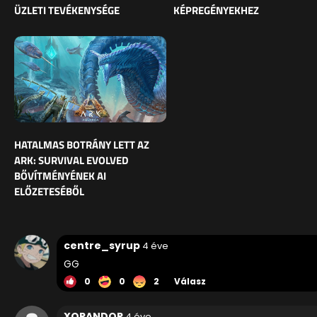
ÜZLETI TEVÉKENYSÉGE
KÉPREGÉNYEKHEZ
HATALMAS BOTRÁNY LETT AZ
ARK: SURVIVAL EVOLVED
BŐVÍTMÉNYÉNEK AI
ELŐZETESÉBŐL
centre_syrup
4 éve
GG
0
0
2
Válasz
XORANDOR
4 éve