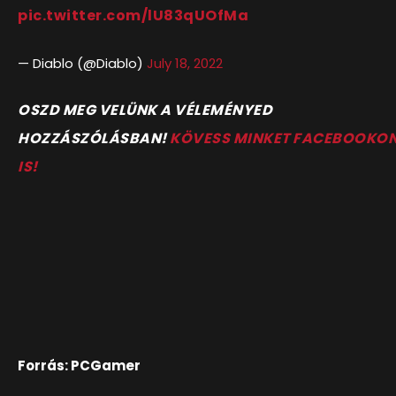
pic.twitter.com/lU83qUOfMa
— Diablo (@Diablo)
July 18, 2022
O
SZD MEG VELÜNK A VÉLEMÉNYED
HOZZÁSZÓLÁSBAN!
KÖVESS MINKET FACEBOOKO
IS!
Forrás: PCGamer