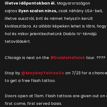
illetve időpontokban él.
Magyarországon
sajnos
ilyen szalon nincs,
csak néhány USA-beli,
illetve ausztrál, brit és német helyszín került
kiválasztásra. Az alábbi képeken lehet is látni, hogy
hol és mikor jelentkezhetünk Diablo IV-témájú
tetoválásért.
Chicago is next on the
#DiabloHellsInk
tour. ????
Stop by
@MaydayTattooCo
on 7/23 for a chanc
to get a free flash tattoo.
Doors open at 11am. Flash tattoos are given out on 
first come, first served basis.