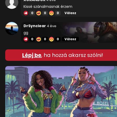
Kissé szánalmasnak érzem
0
0
0
Válasz
DrSynclear
4 éve
gg
0
0
0
Válasz
Lépj be
, ha hozzá akarsz szólni!