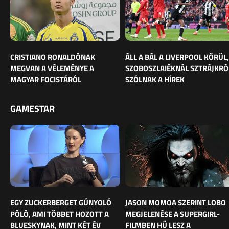
CRISTIANO RONALDÓNAK
ÁLL A BÁL A LIVERPOOL KÖRÜL,
MEGVAN A VÉLEMÉNYE A
SZOBOSZLAIÉKNÁL SZTRÁJKRÓ
MAGYAR FOCISTÁRÓL
SZÓLNAK A HÍREK
GAMESTAR
EGY ZUCKERBERGET GÚNYOLÓ
JASON MOMOA SZERINT LOBO
PÓLÓ, AMI TÖBBET HOZOTT A
MEGJELENÉSE A SUPERGIRL-
BLUESKYNAK, MINT KÉT ÉV
FILMBEN HŰ LESZ A