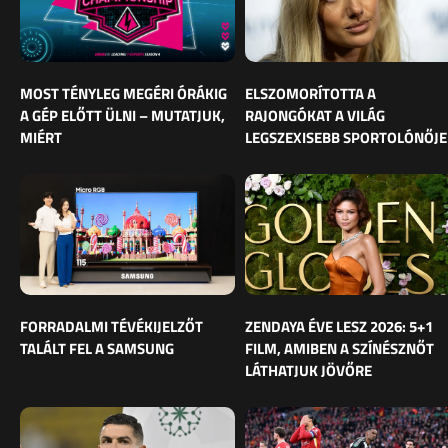
MOST TÉNYLEG MEGÉRI ÓRÁKIG
ELSZOMORÍTOTTA A
A GÉP ELŐTT ÜLNI – MUTATJUK,
RAJONGÓKAT A VILÁG
MIÉRT
LEGSZEXISEBB SPORTOLÓNŐJE
FORRADALMI TÉVÉKIJELZŐT
ZENDAYA ÉVE LESZ 2026: 5+1
TALÁLT FEL A SAMSUNG
FILM, AMIBEN A SZÍNÉSZNŐT
LÁTHATJUK JÖVŐRE