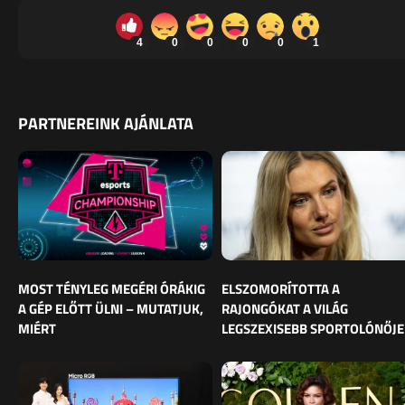
4
0
0
0
0
1
PARTNEREINK AJÁNLATA
MOST TÉNYLEG MEGÉRI ÓRÁKIG
ELSZOMORÍTOTTA A
A GÉP ELŐTT ÜLNI – MUTATJUK,
RAJONGÓKAT A VILÁG
MIÉRT
LEGSZEXISEBB SPORTOLÓNŐJE