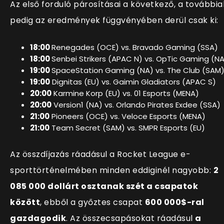
Az első forduló párosításai a következő, a továbbia
pedig az eredmények függvényében derül csak ki:
18:00
Renegades (OCE) vs. Bravado Gaming (SSA)
18:00
Senbei Strikers (APAC N) vs. OpTic Gaming (N
19:00
SpaceStation Gaming (NA) vs. The Club (SAM
19:00
Dignitas (EU) vs. Gaimin Gladiators (APAC S)
20:00
Karmine Korp (EU) vs. 01 Esports (MENA)
20:00
Version1 (NA) vs. Orlando Pirates Exdee (SSA)
21:00
Pioneers (OCE) vs. Veloce Esports (MENA)
21:00
Team Secret (SAM) vs. SMPR Esports (EU)
Az összdíjazás ráadásul a Rocket League e-
sporttörténelmében minden eddiginél nagyobb:
2
085 000 dollárt osztanak szét a csapatok
között
, ebből a győztes csapat
600 000$-ral
gazdagodik
. Az összecsapásokat ráadásul
a