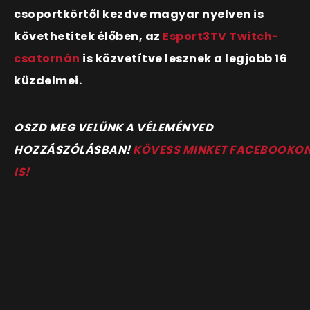
csoportkörtől kezdve magyar nyelven is
követhetitek élőben, az
Esport3TV Twitch-
csatornán
is közvetítve lesznek a legjobb 16
küzdelmei.
O
SZD MEG VELÜNK A VÉLEMÉNYED
HOZZÁSZÓLÁSBAN!
KÖVESS MINKET FACEBOOKO
IS!