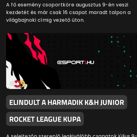
A fő esemény csoportköre augusztus 9-én veszi
kezdetét és már csak 16 csapat maradt talpon a
világbajnoki címig vezető úton.
ELINDULT A HARMADIK K&H JUNIOR
ROCKET LEAGUE KUPA
A selejtezőn szereplő legkiválóbb csapatok július 9