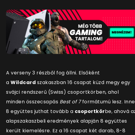
A verseny 3 részből fog állni. Elsőként
a
Wildcard
szakaszban 16 csapat küzd megy egy
svájci rendszerű (Swiss) csoportkörben, ahol
minden összecsapás
Best of 7
formátumú lesz. Inn
8 együttes juthat tovább a
csoportkör
be, ahová a
alapszakaszbeli eredmények alapján 8 együttes
került kiemelésre. Ez a 16 csapat két darab, 8-8