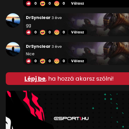
0
0
0
Válasz
DrSynclear
3 éve
gg
0
0
0
Válasz
DrSynclear
3 éve
Nice
0
0
0
Válasz
Lépj be
, ha hozzá akarsz szólni!