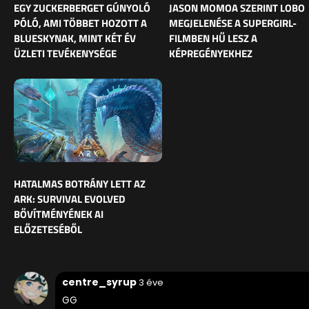
EGY ZUCKERBERGET GÚNYOLÓ
JASON MOMOA SZERINT LOBO
PÓLÓ, AMI TÖBBET HOZOTT A
MEGJELENÉSE A SUPERGIRL-
BLUESKYNAK, MINT KÉT ÉV
FILMBEN HŰ LESZ A
ÜZLETI TEVÉKENYSÉGE
KÉPREGÉNYEKHEZ
HATALMAS BOTRÁNY LETT AZ
ARK: SURVIVAL EVOLVED
BŐVÍTMÉNYÉNEK AI
ELŐZETESÉBŐL
centre_syrup
3 éve
GG