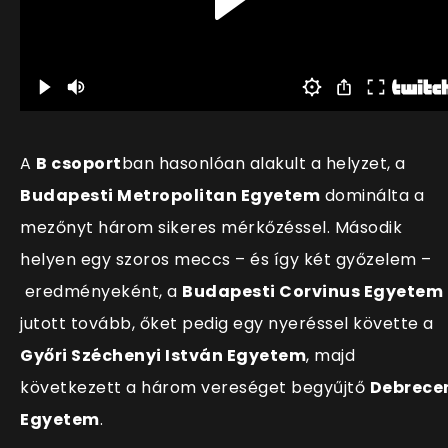
A
B csoport
ban hasonlóan alakult a helyzet, a
Budapesti Metropolitan Egyetem
dominálta a
mezőnyt három sikeres mérkőzéssel. Második
helyen egy szoros meccs
–
és
így két győzelem –
eredményeként, a
Budapesti Corvinus Egyetem
jutott tovább, őket pedig egy nyeréssel követte a
Győri Széchenyi István Egyetem
, majd
következett a három vereséget begyűjtő
Debrece
Egyetem
.