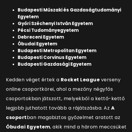
Budapesti Műszaki és Gazdaságtudományi
Egyetem
Győri Széchenyi István Egyetem
Pécsi Tudományegyetem
Debreceni Egyetem
Óbudai Egyetem
Budapesti Metropolitan Egyetem
Budapesti Corvinus Egyetem
Budapesti Gazdasági Egyetem
Kedden véget értek a
Rocket League
verseny
online csoportkörei, ahol a mezőny négyfős
csoportokban játszott, melyekből a kettő-kettő
legjobb juthatott tovább a rájátszásba. Az
A
csoport
ban magabiztos győzelmet aratott az
Óbudai Egyetem
, akik mind a három meccsüket