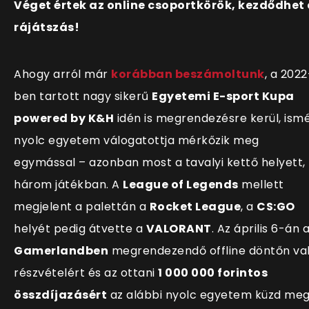
Véget értek az online csoportkörök, kezdődhet
rájátszás!
Ahogy arról már
korábban beszámoltunk
, a 2022
ben tartott nagy sikerű
Egyetemi E-sport Kupa
powered by K&H
idén is megrendezésre kerül, ism
nyolc egyetem válogatottja mérkőzik meg
egymással
–
azonban most a tavalyi kettő helyett,
három játékban. A
League of Legends
mellett
megjelent a palettán a
Rocket League
, a
CS:GO
helyét pedig átvette a
VALORANT
. Az április 6-án 
Gamerlandben
megrendezendő offline döntőn va
részvételért és az ottani
1 000 000 forintos
összd
íjazásért
az alábbi nyolc egyetem küzd meg