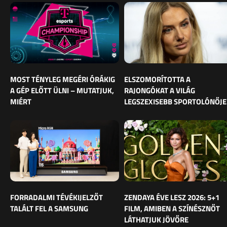
MOST TÉNYLEG MEGÉRI ÓRÁKIG
ELSZOMORÍTOTTA A
A GÉP ELŐTT ÜLNI – MUTATJUK,
RAJONGÓKAT A VILÁG
MIÉRT
LEGSZEXISEBB SPORTOLÓNŐJE
FORRADALMI TÉVÉKIJELZŐT
ZENDAYA ÉVE LESZ 2026: 5+1
TALÁLT FEL A SAMSUNG
FILM, AMIBEN A SZÍNÉSZNŐT
LÁTHATJUK JÖVŐRE