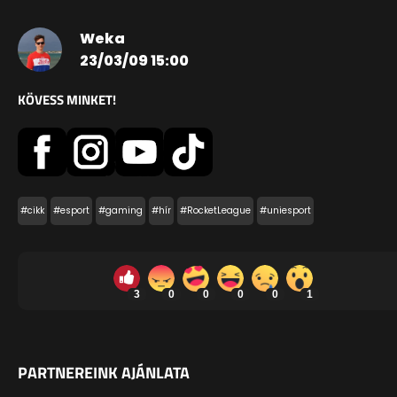
Weka
23/03/09 15:00
KÖVESS MINKET!
#cikk
#esport
#gaming
#hír
#RocketLeague
#uniesport
3
0
0
0
0
1
PARTNEREINK AJÁNLATA