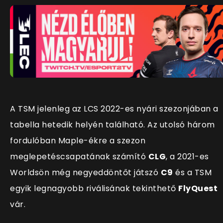
A TSM jelenleg az LCS 2022-es nyári szezonjában a
tabella hetedik helyén található. Az utolsó három
fordulóban Maple-ékre a szezon
meglepetéscsapatának számító
CLG
, a 2021-es
Worldsön még negyeddöntőt játszó
C9
és a TSM
egyik legnagyobb riválisának tekinthető
FlyQuest
vár.