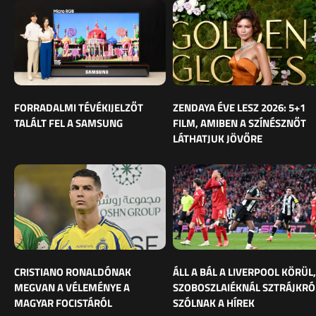
FORRADALMI TÉVÉKIJELZŐT
ZENDAYA ÉVE LESZ 2026: 5+1
TALÁLT FEL A SAMSUNG
FILM, AMIBEN A SZÍNÉSZNŐT
LÁTHATJUK JÖVŐRE
CRISTIANO RONALDÓNAK
ÁLL A BÁL A LIVERPOOL KÖRÜL,
MEGVAN A VÉLEMÉNYE A
SZOBOSZLAIÉKNÁL SZTRÁJKRÓ
MAGYAR FOCISTÁRÓL
SZÓLNAK A HÍREK