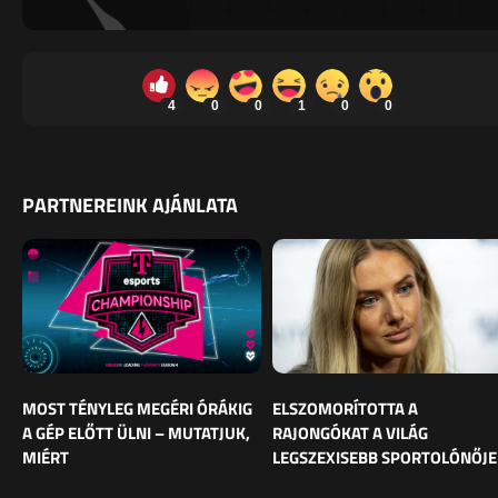
4
0
0
1
0
0
PARTNEREINK AJÁNLATA
MOST TÉNYLEG MEGÉRI ÓRÁKIG
ELSZOMORÍTOTTA A
A GÉP ELŐTT ÜLNI – MUTATJUK,
RAJONGÓKAT A VILÁG
MIÉRT
LEGSZEXISEBB SPORTOLÓNŐJE