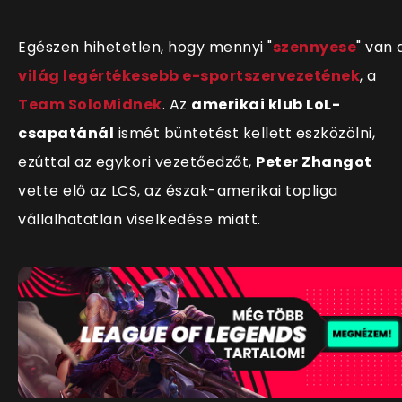
Egészen hihetetlen, hogy mennyi "
szennyese
" van 
világ legértékesebb e-sportszervezetének
, a
Team SoloMidnek
. Az
amerikai klub LoL-
csapatánál
ismét büntetést kellett eszközölni,
ezúttal az egykori vezetőedzőt,
Peter Zhangot
vette elő az LCS, az észak-amerikai topliga
vállalhatatlan viselkedése miatt.