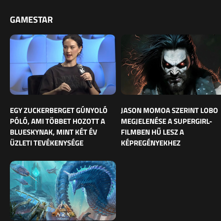
GAMESTAR
EGY ZUCKERBERGET GÚNYOLÓ
JASON MOMOA SZERINT LOBO
PÓLÓ, AMI TÖBBET HOZOTT A
MEGJELENÉSE A SUPERGIRL-
BLUESKYNAK, MINT KÉT ÉV
FILMBEN HŰ LESZ A
ÜZLETI TEVÉKENYSÉGE
KÉPREGÉNYEKHEZ