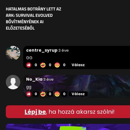
HATALMAS BOTRÁNY LETT AZ
ARK: SURVIVAL EVOLVED
BŐVÍTMÉNYÉNEK AI
ELŐZETESÉBŐL
centre_syrup
3 éve
GG
0
0
0
Válasz
No_Kia
3 éve
gg
0
0
0
Válasz
Lépj be
, ha hozzá akarsz szólni!