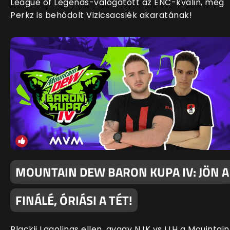
League of Legends-válogatott az ENC-kvalin, még
Perkz is behódolt Vizicsacsiék akaratának!
MOUNTAIN DEW BARON KUPA IV: JÖN A
FINÁLÉ, ÓRIÁSI A TÉT!
Blackii Lagolinas ellen, avagy NJK vs LLH a Mouintain