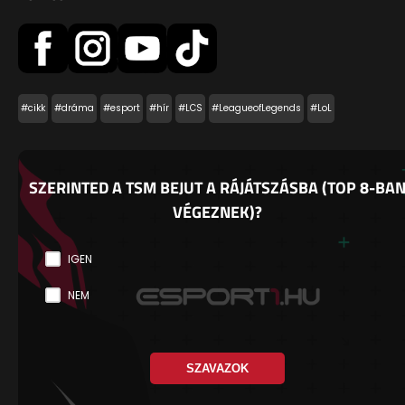
#cikk
#dráma
#esport
#hír
#LCS
#LeagueofLegends
#LoL
SZERINTED A TSM BEJUT A RÁJÁTSZÁSBA (TOP 8-BA
VÉGEZNEK)?
IGEN
NEM
SZAVAZOK