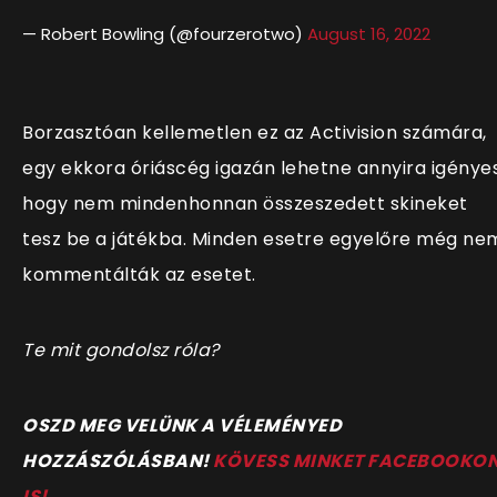
— Robert Bowling (@fourzerotwo)
August 16, 2022
Borzasztóan kellemetlen ez az Activision számára,
egy ekkora óriáscég igazán lehetne annyira igényes
hogy nem mindenhonnan összeszedett skineket
tesz be a játékba. Minden esetre egyelőre még ne
kommentálták az esetet.
Te mit gondolsz róla?
OSZD MEG VELÜNK A VÉLEMÉNYED
HOZZÁSZÓLÁSBAN!
KÖVESS MINKET FACEBOOKO
IS!