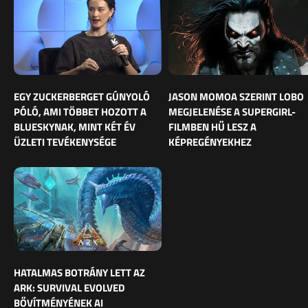
EGY ZUCKERBERGET GÚNYOLÓ
JASON MOMOA SZERINT LOBO
PÓLÓ, AMI TÖBBET HOZOTT A
MEGJELENÉSE A SUPERGIRL-
BLUESKYNAK, MINT KÉT ÉV
FILMBEN HŰ LESZ A
ÜZLETI TEVÉKENYSÉGE
KÉPREGÉNYEKHEZ
HATALMAS BOTRÁNY LETT AZ
ARK: SURVIVAL EVOLVED
BŐVÍTMÉNYÉNEK AI