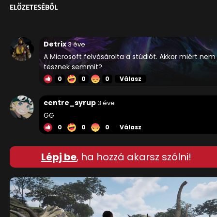
ELŐZETESÉBŐL
Detrix
3 éve
A Microsoft felvásárolta a stúdiót. Akkor miért nem
tesznek semmit?
0
0
0
Válasz
centre_syrup
3 éve
GG
0
0
0
Válasz
Lépj be
, ha hozzá akarsz szólni!