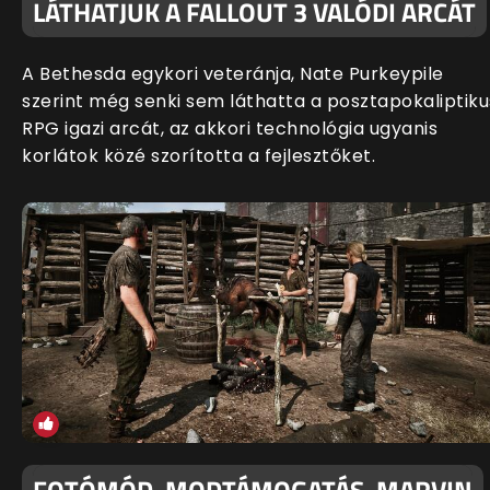
LÁTHATJUK A FALLOUT 3 VALÓDI ARCÁT
A Bethesda egykori veteránja, Nate Purkeypile
szerint még senki sem láthatta a posztapokaliptiku
RPG igazi arcát, az akkori technológia ugyanis
korlátok közé szorította a fejlesztőket.
FOTÓMÓD, MODTÁMOGATÁS, MARVIN