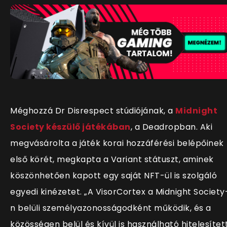
Méghozzá Dr Disrespect stúdiójának, a
Midnight
Society készülő játékában
, a Deadropban. Aki
megvásárolta a játék korai hozzáférési belépőinek
első körét, megkapta a Variant státuszt, aminek
köszönhetően kapott egy saját NFT-ül is szolgáló
egyedi kinézetet. „A VisorCortex a Midnight Society
n belüli személyazonosságodként működik, és a
közösségen belül és kívül is használható hitelesítet