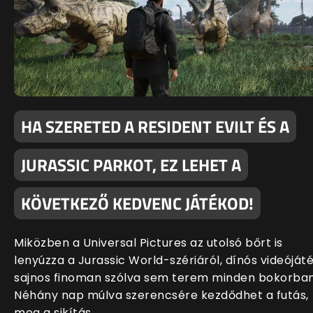
HA SZERETED A RESIDENT EVILT ÉS A
JURASSIC PARKOT, EZ LEHET A
KÖVETKEZŐ KEDVENC JÁTÉKOD!
Miközben a Universal Pictures az utolsó bőrt is
lenyúzza a Jurassic World-szériáról, dínós videóját
sajnos finoman szólva sem terem minden bokorban
Néhány nap múlva szerencsére kezdődhet a futás,
meg a sikítás.