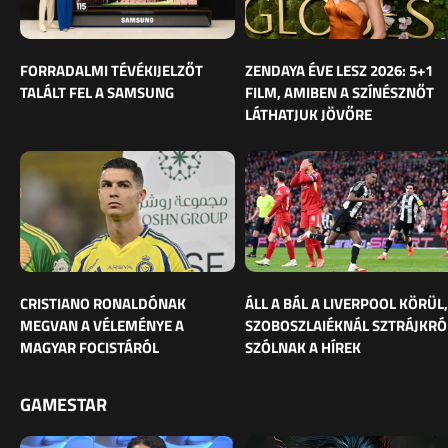
FORRADALMI TÉVÉKIJELZŐT
ZENDAYA ÉVE LESZ 2026: 5+1
TALÁLT FEL A SAMSUNG
FILM, AMIBEN A SZÍNÉSZNŐT
LÁTHATJUK JÖVŐRE
CRISTIANO RONALDÓNAK
ÁLL A BÁL A LIVERPOOL KÖRÜL,
MEGVAN A VÉLEMÉNYE A
SZOBOSZLAIÉKNÁL SZTRÁJKRÓ
MAGYAR FOCISTÁRÓL
SZÓLNAK A HÍREK
GAMESTAR