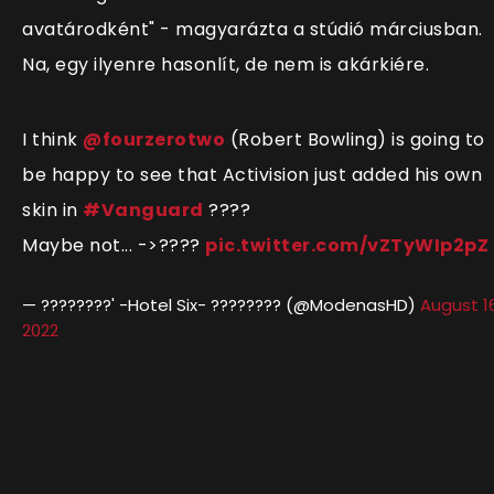
avatárodként" - magyarázta a stúdió márciusban.
Na, egy ilyenre hasonlít, de nem is akárkiére.
I think
@fourzerotwo
(Robert Bowling) is going to
be happy to see that Activision just added his own
skin in
#Vanguard
????
Maybe not... ->????
pic.twitter.com/vZTyWIp2pZ
— ????????' -Hotel Six- ???????? (@ModenasHD)
August 16
2022