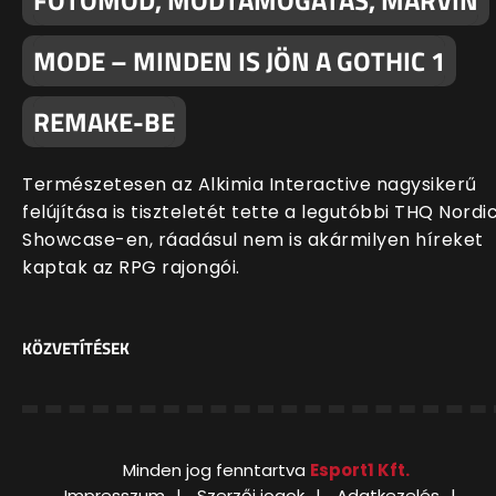
MODE – MINDEN IS JÖN A GOTHIC 1
REMAKE-BE
Természetesen az Alkimia Interactive nagysikerű
felújítása is tiszteletét tette a legutóbbi THQ Nordi
Showcase-en, ráadásul nem is akármilyen híreket
kaptak az RPG rajongói.
KÖZVETÍTÉSEK
Minden jog fenntartva
Esport1 Kft.
Impresszum
Szerzői jogok
Adatkezelés