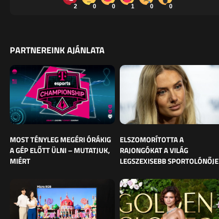
2
0
0
1
0
0
PARTNEREINK AJÁNLATA
MOST TÉNYLEG MEGÉRI ÓRÁKIG
ELSZOMORÍTOTTA A
A GÉP ELŐTT ÜLNI – MUTATJUK,
RAJONGÓKAT A VILÁG
MIÉRT
LEGSZEXISEBB SPORTOLÓNŐJE