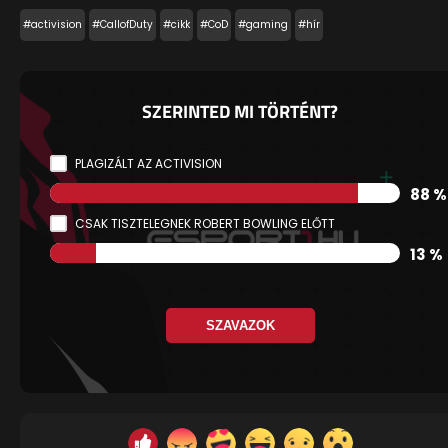
#activision
#CallofDuty
#cikk
#CoD
#gaming
#hír
SZERINTED MI TÖRTÉNT?
PLAGIZÁLT AZ ACTIVISION
88 %
CSAK TISZTELEGNEK ROBERT BOWLING ELŐTT
13 %
SZAVAZOK