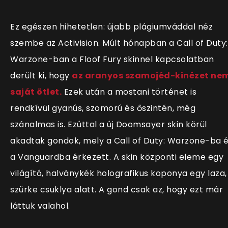
Ez egészen hihetetlen: újabb plágiumváddal néz
szembe az Activision. Múlt hónapban a Call of Duty:
Warzone-ban a Floof Fury skinnel kapcsolatban
derült ki, hogy
az aranyos szamojéd-kinézet ne
saját ötlet.
Ezek után a mostani történet is
rendkívül gyanús, szomorú és őszintén, még
szánalmas is. Ezúttal a új Doomsayer skin körül
akadtak gondok, mely a Call of Duty: Warzone-ba 
a Vanguardba érkezett. A skin központi eleme egy
világító, halványkék holografikus koponya egy laza,
szürke csuklya alatt. A gond csak az, hogy ezt már
láttuk valahol.