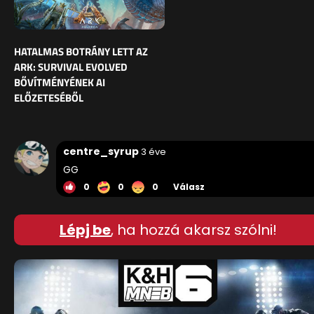
HATALMAS BOTRÁNY LETT AZ
ARK: SURVIVAL EVOLVED
BŐVÍTMÉNYÉNEK AI
ELŐZETESÉBŐL
centre_syrup
3 éve
GG
0
0
0
Válasz
Lépj be
, ha hozzá akarsz szólni!