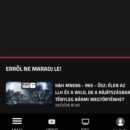
ERRŐL NE MARADJ LE!
K&H MNEB6 - R6S - ŐSZ: ÉLEN AZ
LLH ÉS A WILD, DE A RÁJÁTSZÁSBA
TÉNYLEG BÁRMI MEGTÖRTÉNHET
24/11/05 15:00