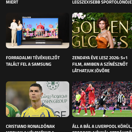
MIÉRT
LEGSZEXISEBB SPORTOLÓNŐJE
FORRADALMI TÉVÉKIJELZŐT
ZENDAYA ÉVE LESZ 2026: 5+1
TALÁLT FEL A SAMSUNG
FILM, AMIBEN A SZÍNÉSZNŐT
LÁTHATJUK JÖVŐRE
CRISTIANO RONALDÓNAK
ÁLL A BÁL A LIVERPOOL KÖRÜL,