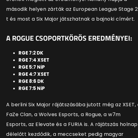
második helyen zárták az European League Stage 2
t és most a Six Major játszhatnak a bajnoki címért
.
A ROGUE CSOPORTKÖRÖS EREDMÉNYEI:
RGE 7:2 DK
RGE 7:4 XSET
RGE 5:7 NiP
RGE 4:7 XSET
RGE 8:6 DK
RGE 7:5 NiP
A berlini Six Major rájátszásába jutott még az XSET, 
FaZe Clan, a Wolves Esports, a Rogue, a w7m
Esports, az Elevate és a FURIA is. A rájátszás holnap
délelőtt kezdődik, a meccseket pedig magyar