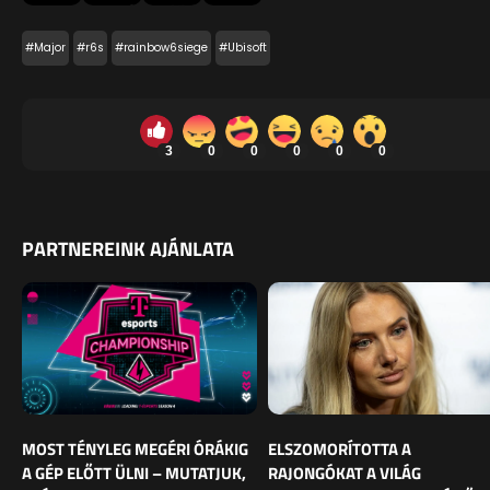
#Major
#r6s
#rainbow6siege
#Ubisoft
3
0
0
0
0
0
PARTNEREINK AJÁNLATA
MOST TÉNYLEG MEGÉRI ÓRÁKIG
ELSZOMORÍTOTTA A
A GÉP ELŐTT ÜLNI – MUTATJUK,
RAJONGÓKAT A VILÁG