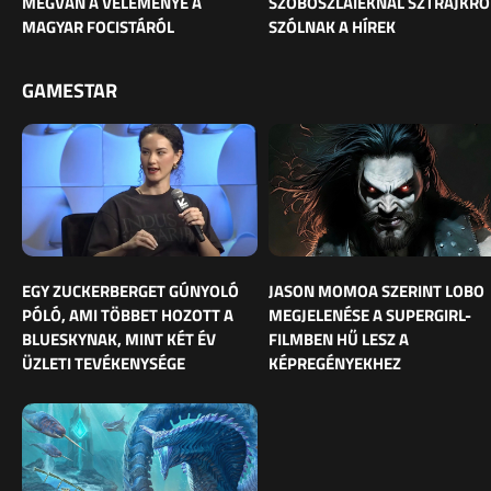
MEGVAN A VÉLEMÉNYE A
SZOBOSZLAIÉKNÁL SZTRÁJKRÓ
MAGYAR FOCISTÁRÓL
SZÓLNAK A HÍREK
GAMESTAR
EGY ZUCKERBERGET GÚNYOLÓ
JASON MOMOA SZERINT LOBO
PÓLÓ, AMI TÖBBET HOZOTT A
MEGJELENÉSE A SUPERGIRL-
BLUESKYNAK, MINT KÉT ÉV
FILMBEN HŰ LESZ A
ÜZLETI TEVÉKENYSÉGE
KÉPREGÉNYEKHEZ