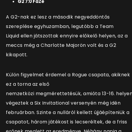
G2 7:0 FaZe
A G2-nak ez lesz a második negyeddöntős
szereplése egyhuzamban, legutóbb a Team
Liquid ellen játszottak ennyire előkelő helyen, az a
meccs még a Charlotte Majorön volt és a G2
kikapott.
Külön figyelmet érdemel a Rogue csapata, akiknek
e
z a torna az első
nemzetközi megmérettetésük, amióta 13-16. helye
végeztek a Six Invitational versenyén még idén
februárban. Szinte a nulláról kellett újjáépíteniük a
csapatot, három játékost is lecseréltek, de a friss
erőnek meglett az eredménye. Néhány napja a