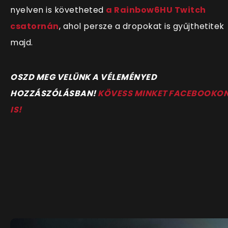
nyelven is követheted
a Rainbow6HU Twitch
csatornán
, ahol persze a dropokat is gyűjthetitek
majd.
OSZD MEG VELÜNK A VÉLEMÉNYED
HOZZÁSZÓLÁSBAN!
KÖVESS MINKET FACEBOOKO
IS!