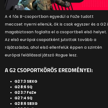
A 4 fős B-csoportban egyedül a FaZe tudott
meccset nyerni ellenük, ők is csak egyszer és a G2 i
magabiztosan foglalta el a csoportbeli első helyet.
Az első európai csapatként jutottak tovább a
rájátszásba, ahol első ellenfelük éppen a szintén
európai felállással játszó Rogue lesz.
A G2 CSOPORTKÖRÖS EREDMÉNYEI:
G2 7:3 SBXG
G2 8:6 SQ
G2 3:7 FaZe
G2 7:4 SQ
G2 8:6 SBXG