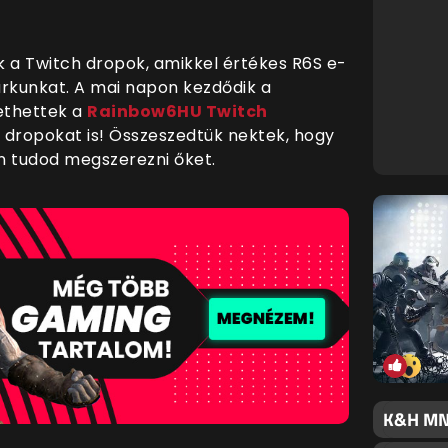
ek a Twitch dropok, amikkel értékes R6S e-
arkunkat. A mai napon kezdődik a
vethettek a
Rainbow6HU Twitch
a dropokat is! Összeszedtük nektek, hogy
n tudod megszerezni őket.
K&H MNE