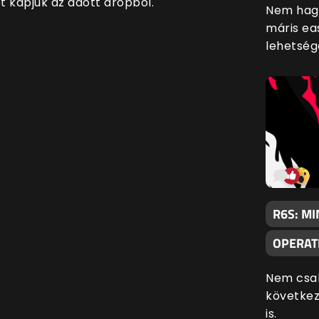
t kapjuk az adott dropból.
Nem hagy
máris ea
lehetség
R6S: MI
OPERAT
Nem csak
következ
is.