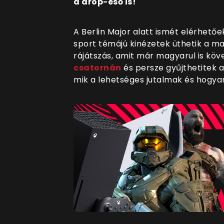
a drop-eső is!
A Berlin Major alatt ismét elérhető
sport témájú kinézetek üthetik a m
rájátszás, amit már magyarul is kö
csatornán
és persze gyűjthetitek 
mik a lehetséges jutalmak és hogya