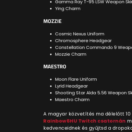
Gamma Ray T-95 LSW Weapon Ski
Ying Charm
MOZZIE
Cosmic Nexus Uniform
Chromosphere Headgear
Constellation Commando 9 Weapo
Mozzie Charm
MAESTRO
Moon Flare Uniform
Lyrid Headgear
Shooting Star Alda 5.56 Weapon Sk
Maestro Charm
A magyar közvetítés ma délelőtt 10 ó
Rainbow6HU Twitch csatornán
ma
kedvenceidnek és gyűjtsd a dropoka