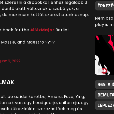
et szerezni a dropokkal, ehhez legalább 3
ÉRKEZÉ
A döntő alatt változnak a szabályok, a
, de maximum kettőt szerezhetünk aznap.
Nem csak
play is 
e back for the
#SixMajor
Berlin!
g, Mozzie, and Maestro ????
ust 9, 2022
ALMAK
R6S: A 
BEMUTA
t be az idei keretbe, Amaru, Fuze, Ying,
tornak van egy headgearje, uniformja, egy
LEPLEZ
k csak külön-külön szerezhetőek meg és