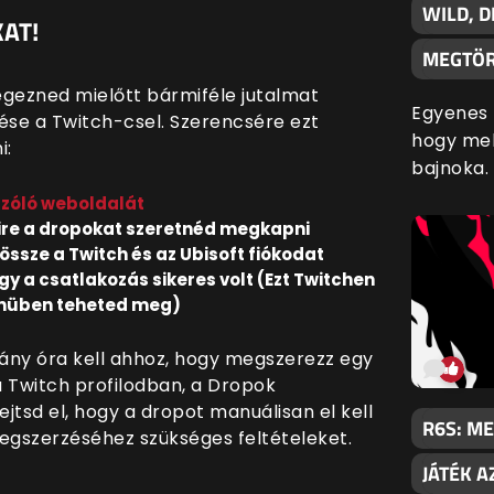
WILD, 
AT!
MEGTÖR
végezned mielőtt bármiféle jutalmat
Egyenes 
tése a Twitch-csel. Szerencsére ezt
hogy mel
i:
bajnoka.
szóló weboldalát
mire a dropokat szeretnéd megkapni
össze a Twitch és az Ubisoft fiókodat
ogy a csatlakozás sikeres volt (Ezt Twitchen
enüben teheted meg)
ány óra kell ahhoz, hogy megszerezz egy
a Twitch profilodban, a Dropok
jtsd el, hogy a dropot manuálisan el kell
R6S: M
megszerzéséhez szükséges feltételeket.
JÁTÉK A