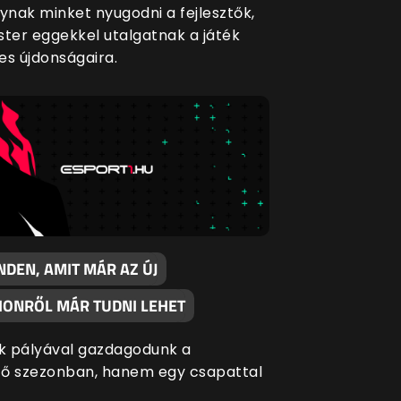
nak minket nyugodni a fejlesztők,
ster eggekkel utalgatnak a játék
es újdonságaira.
NDEN, AMIT MÁR AZ ÚJ
IONRŐL MÁR TUDNI LEHET
 pályával gazdagodunk a
ő szezonban, hanem egy csapattal