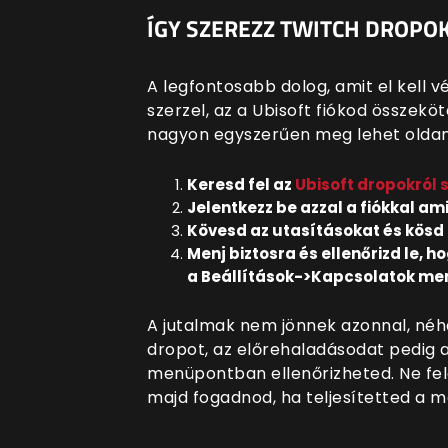
ÍGY SZEREZZ TWITCH DROPOK
A legfontosabb dolog, amit el kell 
szerzel, az a Ubisoft fiókod összekö
nagyon egyszerűen meg lehet oldan
Keresd fel az
Ubisoft dropokról 
Jelentkezz be azzal a fiókkal a
Kövesd az utasításokat és kösd 
Menj biztosra és ellenőrizd le, h
a Beállítások->Kapcsolatok m
A jutalmak nem jönnek azonnal, néh
dropot, az előrehaladásodat pedig 
menüpontban ellenőrizheted. Ne fele
majd fogadnod, ha teljesítetted a 