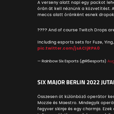
A verseny alatt napi egy packot leh
órán át kell néznünk a közvetítést. 
meccs alatt óránként esnek dropok
???? And of course Twitch Drops ar
Including esports sets for Fuze, Yin
pic.twitter.com/jsACIjRPA0
— Rainbow Six Esports (@R6esports)
Aug
SIX MAJOR BERLIN 2022 JUT
Összesen öt különböző operátor kerül
Mozzie és Maestro. Mindegyik operá
fegyver skinje és egy charmja. Eze