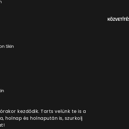
n
KÖZVETÍTÉ
n Skin
in
rakor kezdődik. Tarts velünk te is a
, holnap és holnapután is, szurkolj
t!