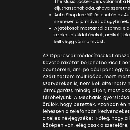
The Music Locker-ben, valamint a 
eljuthassanak oda, ahova szeretné
Auto Shop leszállítás esetén az Aut
sikeresen a járművet az ügyfélnek.
A játékosok mostantól azonnal eldö
azokat a küldetéseket, amiket tele
kell végig várni a hívást.
Az Oppressor módosításokat abszo
követő rakétát be lehetne kicsit ner
counterelni, ami például pont egy bu
Azért tettem múlt időbe, mert mosta
szervereken is, nem kell alternatív
járműgarázs mindig jól jön, most aká
férőhelyünk. A Mechanic gyorsítása 
örülök, hogy betették. Azonban én 
lehessen a telefonban kedvenceket b
a teljes névjegyzéket. Főleg, hogy 
középen van, elég csak a szerelőre,