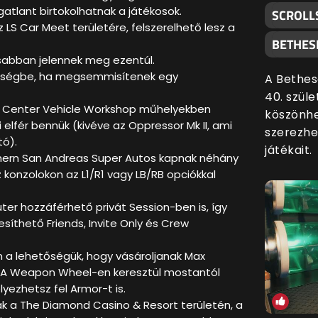
gatlant birtokolhatnak a játékosok.
SCROLL
 LS Car Meet területére, felszerelhető lesz a
BETHES
sabban jelennek meg ezentúl.
öltségbe, ha megsemmisítenek egy
A Bethes
40. szül
s Center Vehicle Workshop műhelyekben
köszönhe
 elfér bennük (kivéve az Oppressor Mk II, ami
szerezhe
tó).
játékait.
hern San Andreas Super Autos kapnak néhány
z konzolokon az L1/R1 vagy LB/RB opciókkal
r hozzáférhető privát Session-ben is, így
esíthető Friends, Invite Only és Crew
 a lehetőségük, hogy vásároljanak Max
 A Weapon Wheel-en keresztül mostantól
yezhetsz fel Armor-t is.
k a The Diamond Casino & Resort területén, a