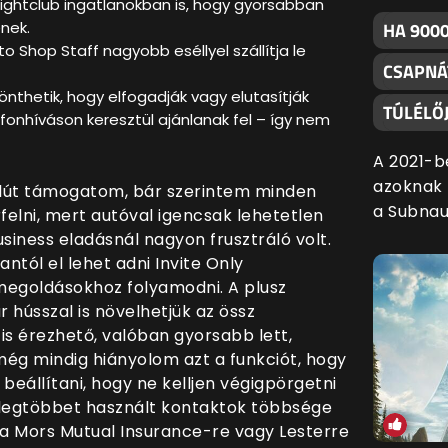
Nightclub ingatlanokban is, hogy gyorsabban
nek.
HA 9000
o Shop Staff nagyobb eséllyel szállítja le
CSAPNÁ
nthetik, hogy elfogadják vagy elutasítják
TÚLÉLŐJ
fonhíváson keresztül ajánlanak fel – így nem
A 2021-b
azoknak f
lút támogatom, bár szerintem minden
a Subnau
felni, mert autóval igencsak lehetetlen
siness eladásnál nagyon frusztráló volt.
ntól el lehet adni Invite Only
 megoldásokhoz folyamodni. A plusz
r hússzal is növelhetjük az össz
is érezhető, valóban gyorsabb lett,
még mindig hiányolom azt a funkciót, hogy
eállítani, hogy ne kelljen végigpörgetni
a legtöbbet használt kontaktok többsége
 a Mors Mutual Insurance-re vagy Lesterre