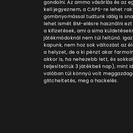
gondolni. Az ammo vásárlás és az egy
kell jegyeznem, a CAPS-re lehet rakni
gombnyomással tudtunk idáig is sna
lehet ismét BM-elésre használni ezt
a kifizetések, ami a sima küldetése
játékmódoknál nem túl feltűnő. Igaz
kapunk, nem hoz sok változást az él
a helyzet, de a ki pénzt akar farmol
akkor is, ha nehezebb lett, és sokka
teljesítettük 3 játékbeli nap), mint 
valóban túl könnyű volt meggazdagod
glitcheltetés, meg a hackelés.