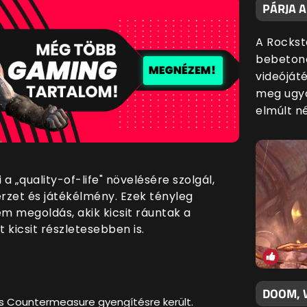
PÁRJA 
A Rockst
bebetono
videóját
meg ugya
elmúlt n
a „quality-of-life" növelésére szolgál,
érzet és játékélmény. Ezek tényleg
m megoldás, akik kicsit ráuntak a
 kicsit részletesebben is.
DOOM, 
és Countermeasure gyengítésre került.