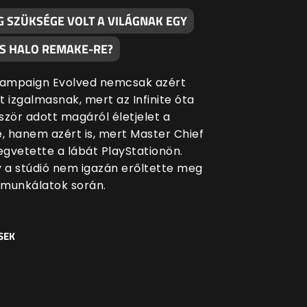
G SZÜKSÉGE VOLT A VILÁGNAK EGY
S HALO REMAKE-RE?
Campaign Evolved nemcsak azért
t izgalmasnak, mert az Infinite óta
ször adott magáról életjelet a
e, hanem azért is, mert Master Chief
gvetette a lábát PlayStationön.
y a stúdió nem igazán erőltette meg
munkálatok során.
SEK