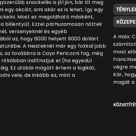
szerűbb snackelés is jól jön, bár itt meg
TÉNYLE
 egy akciót, ami akár ez is lehet, így egy
ckelni. Most ez megoldható másként,
KÖZEPE
 a billentyűt. Ezzel párhuzamosan nőttek
knél, versenyeknél és egyéb
A Halo: 
ából az, hogy 6000 helyett 9000 dollárt
számítot
etünkbe. A Heisteknél már egy fokkal jobb
most elő
ni, az továbbra is Cayo Pericozni fog, még
franchis
l ritkábban indíthatjuk el (ha egyedül
végre me
idáig. Ez utóbbi mögött értem a logikát,
Kár, hog
ni vele, de inkább ez, mint a
magát a 
KÖZVETÍTÉ