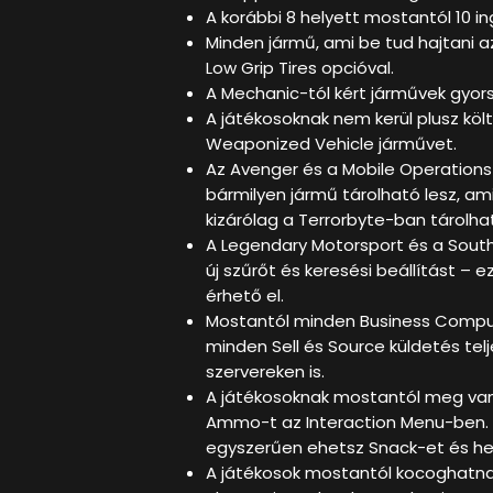
A korábbi 8 helyett mostantól 10 in
Minden jármű, ami be tud hajtani az
Low Grip Tires opcióval.
A Mechanic-tól kért járművek gyor
A játékosoknak nem kerül plusz k
Weaponized Vehicle járművet.
Az Avenger és a Mobile Operation
bármilyen jármű tárolható lesz, ami
kizárólag a Terrorbyte-ban tárolha
A Legendary Motorsport és a Sout
új szűrőt és keresési beállítást – e
érhető el.
Mostantól minden Business Compute
minden Sell és Source küldetés telj
szervereken is.
A játékosoknak mostantól meg van
Ammo-t az Interaction Menu-ben.
egyszerűen ehetsz Snack-et és hel
A játékosok mostantól kocoghatna