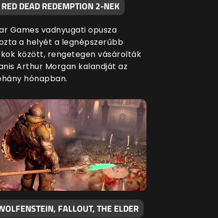
A RED DEAD REDEMPTION 2-NEK
ar Games vadnyugati opusza
zta a helyét a legnépszerűbb
ékok között, rengetegen vásárolták
nis Arthur Morgan kalandját az
éhány hónapban.
WOLFENSTEIN, FALLOUT, THE ELDER