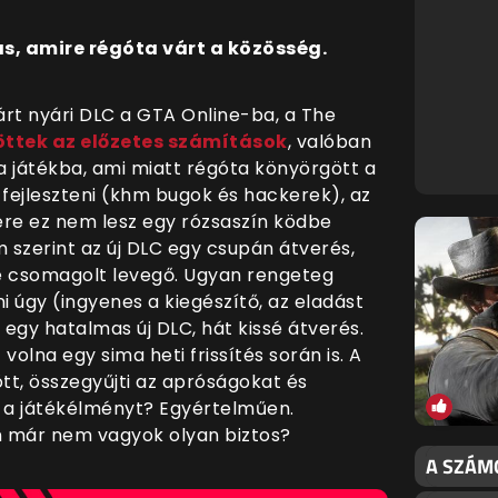
s, amire régóta várt a közösség.
árt nyári DLC a GTA Online-ba, a The
öttek az előzetes számítások
, valóban
a játékba, ami miatt régóta könyörgött a
fejleszteni (khm bugok és hackerek), az
ére ez nem lesz egy rózsaszín ködbe
m szerint az új DLC egy csupán átverés,
 csomagolt levegő. Ugyan rengeteg
i úgy (ingyenes a kiegészítő, az eladást
egy hatalmas új DLC, hát kissé átverés.
volna egy sima heti frissítés során is. A
t, összegyűjti az apróságokat és
k a játékélményt? Egyértelműen.
n már nem vagyok olyan biztos?
A SZÁMO