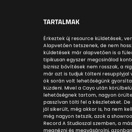
TARTALMAK
Érkeztek új resource küldetések, ve
Alapvetően tetszenek, de nem hossz
küldetések már alapvetően is a fülem
tipikusan egyszer megcsinálod konte
biznisz bővítések nem rosszak, a ni
már azt is tudjuk tölteni resupplyjal
ök során volt lehetőségünk gyorsítan
küzdeni. Mivel a Cayo után körülbel
lehetőségnek tartom, nagyon örülte
passzívan tölti fel a készleteket. De
jól sikerült, még akkor is, ha nem k
még nagyon tetszik, azok a showroo
Record A Studioszal szemben, a mási
megnézni és megvásárolni, azonban