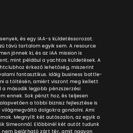
rsenyek, és egy IAA-s küldetéssorozat.
ú távú tartalom egyik sem. A resource
en jönnek ki, és az IAA mission is
nt, mint például a yachtos küldetések. A
ghtclubhoz érkező lehetőség, miszerint
 valami fantasztikus. Idáig business battle-
i a töltésén, amiért viszont meg kellett
ül a második legjobb pénzszerzési
m ennek. Sok pénzt hoz, és teljesen
 alapvetően a többi biznisz fejlesztése is
ell világmegváltó dolgokra gondolni. Ami
mok. Megnyílt két autószalon, az egyik a
k Simeonnál. Előbbinél két autót tudunk
 nem bejárható zárt tér, amit nagyon