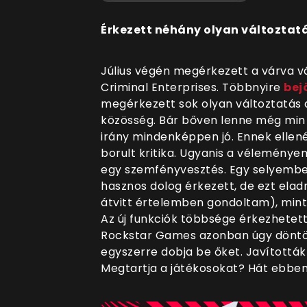
Érkezett néhány olyan változtatá
Július végén megérkezett a várva v
Criminal Enterprises. Többnyire
bej
megérkezett sok olyan változtatás 
közösség. Bár bőven lenne még min 
irány mindenképpen jó. Ennek ellen
borult kritika. Ugyanis a véleménye
egy szemfényvesztés. Egy selyembe
hasznos dolog érkezett, de ezt eladn
átvitt értelemben gondoltam), mint 
Az új funkciók többsége érkezhetett 
Rockstar Games azonban úgy döntöt
egyszerre dobja be őket. Javítottá
Megtartja a játékosokat? Hát ebbe