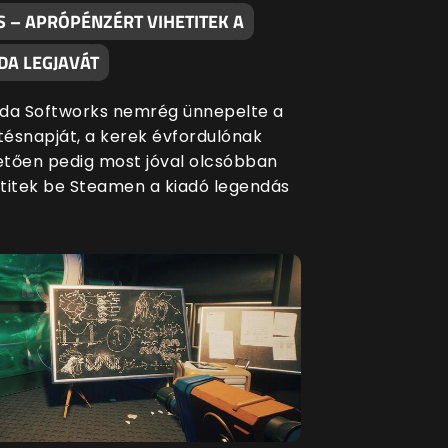
S – APRÓPÉNZÉRT VIHETITEK A
DA LEGJAVÁT
da Softworks nemrég ünnepelte a
etésnapját, a kerek évfordulónak
tően pedig most jóval olcsóbban
titek be Steamen a kiadó legendás