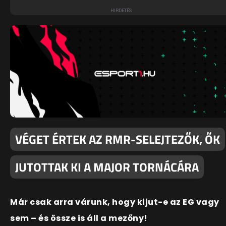
VÉGET ÉRTEK AZ RMR-SELEJTEZŐK, ŐK
JUTOTTAK KI A MAJOR TORNÁCÁRA
Már csak arra várunk, hogy kijut-e az EG vagy
sem – és össze is áll a mezőny!