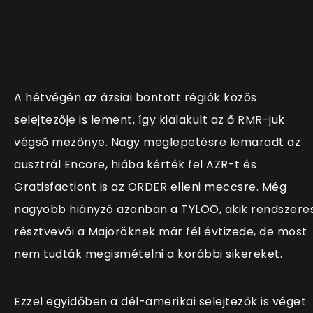
A hétvégén az ázsiai bontott régiók közös
selejtezője is lement, így kialakult az ő RMR-juk
végső mezőnye. Nagy meglepetésre lemaradt az
ausztrál Encore, hiába kérték fel AZR-t és
Gratisfactiont is az ORDER elleni meccsre. Még
nagyobb hiányzó azonban a TYLOO, akik rendszere
résztvevői a Majoröknek már fél évtizede, de most
nem tudták megismételni a korábbi sikereket.
Ezzel egyidőben a dél-amerikai selejtezők is véget