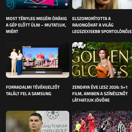
MOST TÉNYLEG MEGÉRI ÓRÁKIG
ELSZOMORÍTOTTA A
A GÉP ELŐTT ÜLNI – MUTATJUK,
RAJONGÓKAT A VILÁG
MIÉRT
LEGSZEXISEBB SPORTOLÓNŐJE
FORRADALMI TÉVÉKIJELZŐT
ZENDAYA ÉVE LESZ 2026: 5+1
TALÁLT FEL A SAMSUNG
FILM, AMIBEN A SZÍNÉSZNŐT
LÁTHATJUK JÖVŐRE