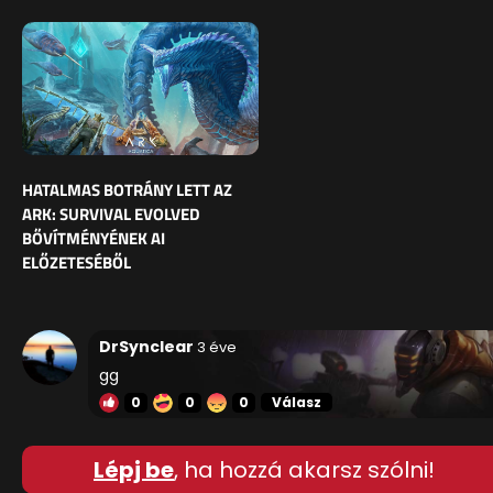
HATALMAS BOTRÁNY LETT AZ
ARK: SURVIVAL EVOLVED
BŐVÍTMÉNYÉNEK AI
ELŐZETESÉBŐL
DrSynclear
3 éve
gg
0
0
0
Válasz
Lépj be
, ha hozzá akarsz szólni!