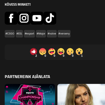
KÖVESS MINKET!
#CSGO
#ESL
#esport
#Major
#valve
#verseny
2
0
0
0
0
1
PARTNEREINK AJÁNLATA