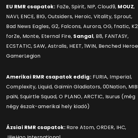
EU RMR csapatok:
FaZe, Spirit, NIP, Cloud9,
MOUZ
,
NAVI, ENCE, BIG, Outsiders, Heroic, Vitality, Sprout,
Bad News Eagles, G2, Falcons, Aurora, OG, fnatic, K2
forZe, Monte, Eternal Fire,
Sangal
, B8, FANTASY,
ECSTATIC, SAW, Astralis, HEET, 1WIN, Benched Heroe
GamerLegion
Amerikai RMR csapatok eddig:
FURIA, Imperial,
Complexity, Liquid, Gaimin Gladiators, 00Nation, MIB
paiN, Squirtle Squad, O PLANO, ARCTIC, Isurus (még
négy észak-amerikai hely kiadó)
Ázsiai RMR csapatok:
Rare Atom, ORDER, IHC,
JijieHao International