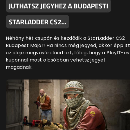
JUTHATSZ JEGYHEZ A BUDAPESTI
STARLADDER CS2…
Néhány hét csupán és kezdődik a StarLadder CS2
Budapest Major! Ha nincs még jegyed, akkor épp itt
az ideje megvásárolnod azt, főleg, hogy a PlayIT-es
kuponnal most olcsóbban vehetsz jegyet
magadnak.