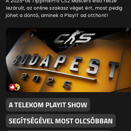
A 2025-ös TippmixPro CS2 Masters első része
lezárult, az online szakasz véget ért, most pedig
jöhet a döntő, aminek a PlayIT ad otthont!
A TELEKOM PLAYIT SHOW
SEGÍTSÉGÉVEL MOST OLCSÓBBAN