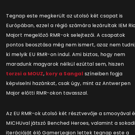
Tegnap este megkerült az utolsó két csapat is
Európában, ezzel a régió számára lezárultak IEM Ri
Majort megelőző RMR-ok selejtezői. A csapatok
pontos beosztása még nem ismert, azaz nem tudni
ki melyik EU RMR-on indul. Ami biztos, hogy nem
maradunk magyarok nélkül ezúttal sem, hiszen
torzsi a MOUZ
,
kory a Sangal
színeiben fogja
képviselni hazánkat, csak úgy, mint az Antwerpen
Major előtti RMR-okon tavasszal.
Az EU RMR-ok utolsó két résztvevője a smooyával 
MICHUval játszó Benched Heroes, valamint a sokad
iterációját élő GamerLegion lettek tegnap este a