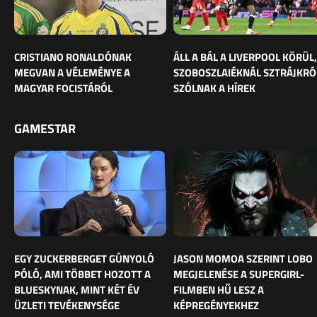
CRISTIANO RONALDÓNAK
ÁLL A BÁL A LIVERPOOL KÖRÜL,
MEGVAN A VÉLEMÉNYE A
SZOBOSZLAIÉKNÁL SZTRÁJKRÓ
MAGYAR FOCISTÁRÓL
SZÓLNAK A HÍREK
GAMESTAR
EGY ZUCKERBERGET GÚNYOLÓ
JASON MOMOA SZERINT LOBO
PÓLÓ, AMI TÖBBET HOZOTT A
MEGJELENÉSE A SUPERGIRL-
BLUESKYNAK, MINT KÉT ÉV
FILMBEN HŰ LESZ A
ÜZLETI TEVÉKENYSÉGE
KÉPREGÉNYEKHEZ