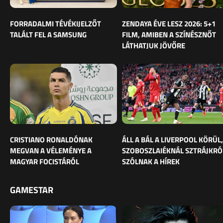
FORRADALMI TÉVÉKIJELZŐT
ZENDAYA ÉVE LESZ 2026: 5+1
TALÁLT FEL A SAMSUNG
FILM, AMIBEN A SZÍNÉSZNŐT
LÁTHATJUK JÖVŐRE
CRISTIANO RONALDÓNAK
ÁLL A BÁL A LIVERPOOL KÖRÜL,
MEGVAN A VÉLEMÉNYE A
SZOBOSZLAIÉKNÁL SZTRÁJKRÓ
MAGYAR FOCISTÁRÓL
SZÓLNAK A HÍREK
GAMESTAR