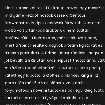
Kicsit furcsa volt az FFF draftja, hiszen egy masszív
mid game kezdőt hoztak össze a Centaur,
Brewmaster, Pudge, Hoodwink és Witch Doctorral.
Hiába volt 3 tankos karakterük, nem tudtak
érvényesülni a fightokban, már csak azért sem,
mert a Spirit kerülte a nagyobb team fightokat és
okosan gankeltek. A Primal Beast ráadásul nagyon
jól bevált, a BKB után kvázi elpusztíthatatlanná vált
miközben tonnányi sebzést osztott ki, erre pedig
rátett egy lapáttal a QoP és a Monkey King is. 12
perc után már 5 ezres előnyük volt, amit
folyamatosan növelni tudtak és bár egy ideig tudta
tartani a sorait az FFF, végül kapituláltak. A