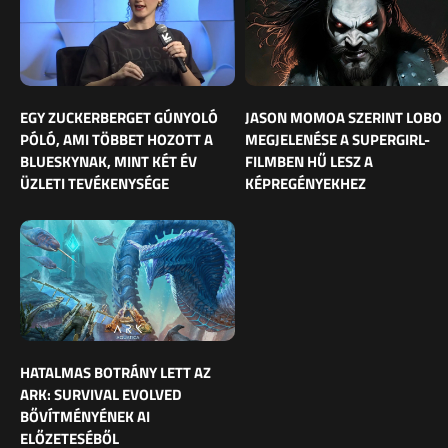
EGY ZUCKERBERGET GÚNYOLÓ
JASON MOMOA SZERINT LOBO
PÓLÓ, AMI TÖBBET HOZOTT A
MEGJELENÉSE A SUPERGIRL-
BLUESKYNAK, MINT KÉT ÉV
FILMBEN HŰ LESZ A
ÜZLETI TEVÉKENYSÉGE
KÉPREGÉNYEKHEZ
HATALMAS BOTRÁNY LETT AZ
ARK: SURVIVAL EVOLVED
BŐVÍTMÉNYÉNEK AI
ELŐZETESÉBŐL