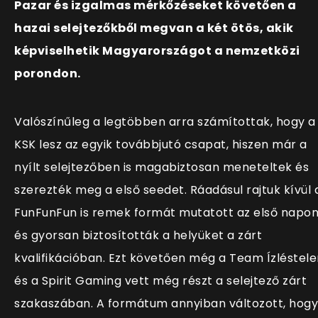
Pazar és izgalmas mérkőzéseket követően a
hazai selejtezőkből megvan a két ötös, akik
képviselhetik Magyarországot a nemzetközi
porondon.
Valószínűleg a legtöbben arra számítottak, hogy a
KSK lesz az egyik továbbjutó csapat, hiszen már a
nyílt selejtezőben is magabiztosan meneteltek és
szerezték meg a első seedet. Ráadásul rajtuk kívül 
FunFunFun is remek formát mutatott az első napo
és gyorsan biztosították a helyüket a zárt
kvalifikációban. Ezt követően még a Team Ízléstele
és a Spirit Gaming vett még részt a selejtező zárt
szakaszában. A formátum annyiban változott, hogy