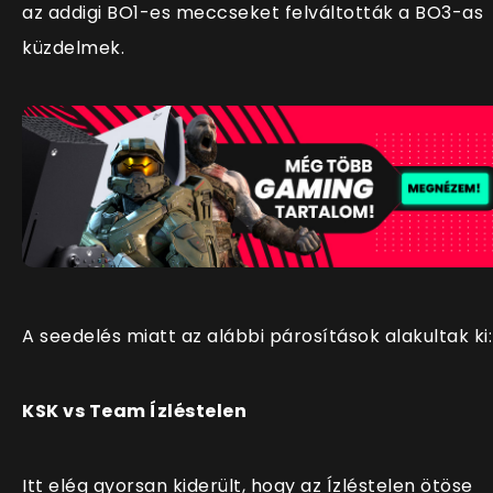
az addigi BO1-es meccseket felváltották a BO3-as
küzdelmek.
A seedelés miatt az alábbi párosítások alakultak ki:
KSK vs Team Ízléstelen
Itt elég gyorsan kiderült, hogy az Ízléstelen ötöse