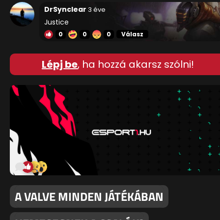
DrSynclear
3 éve
Justice
0
0
0
Válasz
Lépj be
, ha hozzá akarsz szólni!
A VALVE MINDEN JÁTÉKÁBAN