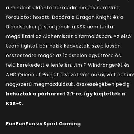
a mindent eldöntő harmadik meccs nem várt
fordulatot hozott. Dacára a Dragon Knight és a
Bloodseeker jó startjának, a KSK nem tudta
megállítani az Alchemistet a farmolásban. Az első
team fightot bár nekik kedveztek, szép lassan
összeszedte magát az Ízléstelen együttese és
felülkerekedett ellenfelén. Jim P Windrangerét és
AHC Queen of Painjét élvezet volt nézni, volt néhán
nagyszerű megmozdulásuk, összességében pedig
behúzták a párharcot 2:1-re, így kiejtették a
KSK-t.
FunFunFun vs Spirit Gaming