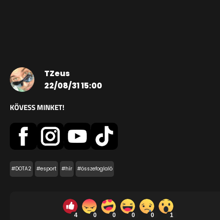
TZeus
22/08/31 15:00
KÖVESS MINKET!
#DOTA2
#esport
#hír
#összefoglaló
4
0
0
0
0
1