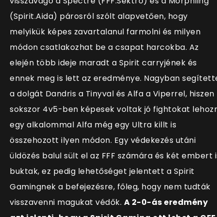
visszavágó a Spectre (FFF.Sektro) és a Morphling
(Spirit.Aida) párosról szólt alapvetően, hogy
melyikük képes zavartalanul farmolni és milyen
módon csatlakozhat be a csapat harcokba. Az
elején több ideje maradt a Spirit carryjének és
ennek meg is lett az eredménye. Nagyban segített
a dolgát Dandris a Tinyval és Alfa a Viperrel, hiszen
sokszor 4v5-ben képesek voltak jó fightokat lehozn
egy alkalommal Alfa még egy Ultra killt is
összehozott ilyen módon. Egy védekezés utáni
üldözés balul sült el az FFF számára és két embert i
buktak, ez pedig lehetőséget jelentett a Spirit
Gamingnek a befejezésre, főleg, hogy nem tudták
visszavenni magukat védők.
A 2-0-ás eredmény