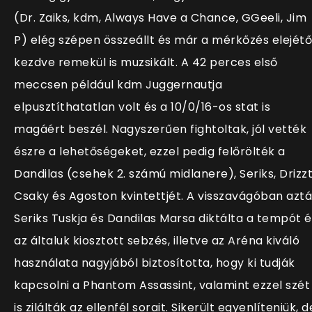
(Dr. Zaiks, kdm, Always Have a Chance, GGeeli, Jim
P) elég szépen összeállt és már a mérkőzés elejétő
kezdve remekül is muzsikált. A 42 perces első
meccsen például kdm Juggernautja
elpusztíthatatlan volt és a 10/0/16-os stat is
magáért beszél. Nagyszerűen fightoltak, jól vették
észre a lehetőségeket, ezzel pedig felőrölték a
Dandilas (csehek 2. számú midlanere), Seriks, Drizzt
Csaky és Agoston kvintettjét. A visszavágóban azt
Seriks Tuskja és Dandilas Marsa diktálta a tempót é
az általuk kiosztott sebzés, illetve az Aréna kiváló
használata nagyjából biztosította, hogy ki tudják
kapcsolni a Phantom Assassint, valamint ezzel szét
is zilálták az ellenfél sorait. Sikerült egyenlíteniük, d