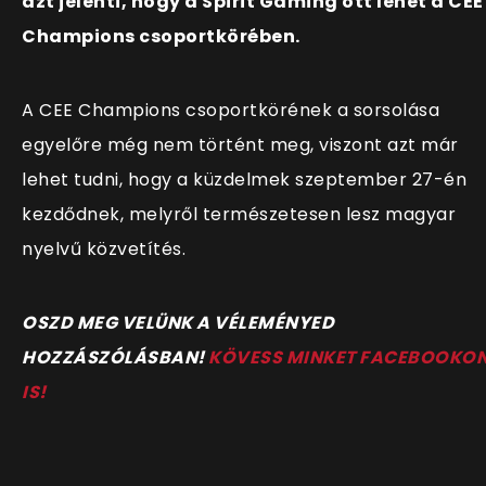
azt jelenti, hogy a Spirit Gaming ott lehet a CEE
Champions csoportkörében.
A CEE Champions csoportkörének a sorsolása
egyelőre még nem történt meg, viszont azt már
lehet tudni, hogy a küzdelmek szeptember 27-én
kezdődnek, melyről természetesen lesz magyar
nyelvű közvetítés.
OSZD MEG VELÜNK A VÉLEMÉNYED
HOZZÁSZÓLÁSBAN!
KÖVESS MINKET FACEBOOKO
IS!