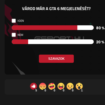
VÁROD MÁR A GTA 6 MEGJELENÉSÉT?
IGEN
80 %
NEM
20 %
SZAVAZOK
5
0
0
0
0
1