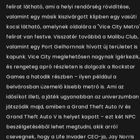
felirat látható, ami a helyi rendőrség rövidítése,
valamint egy másik kiszivárgott klipben egy vasúti
kocsi látható, amelynek oldalára a "Vice City Metro
felirat van festve.
V
isszatér továbbá a Malibu Club,
valamint egy Port Gelhornnak hívott új területet is
kapunk. Vice City meglehetősen nagynak ígérkezik,
és rengeteg apró részleten is dolgozik a Rockstar
Games a hatodik részben – ilyen például a
belvárosban üzemelő kisebb metró is. Ami az
idősíkot illeti, a játék ugyanabban az univerzumban
játszódik majd, amiben a Grand Theft Auto IV és
Grand Theft Auto V is helyet kapott – ezt két NPC
beszélgetéséből lehet megtudni, akik arról
csevegnek, hogy a Life Invader CEO-ja, Jay Norris