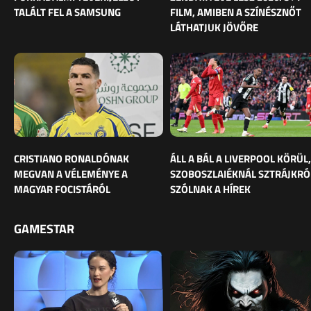
TALÁLT FEL A SAMSUNG
FILM, AMIBEN A SZÍNÉSZNŐT
LÁTHATJUK JÖVŐRE
CRISTIANO RONALDÓNAK
ÁLL A BÁL A LIVERPOOL KÖRÜL,
MEGVAN A VÉLEMÉNYE A
SZOBOSZLAIÉKNÁL SZTRÁJKRÓ
MAGYAR FOCISTÁRÓL
SZÓLNAK A HÍREK
GAMESTAR