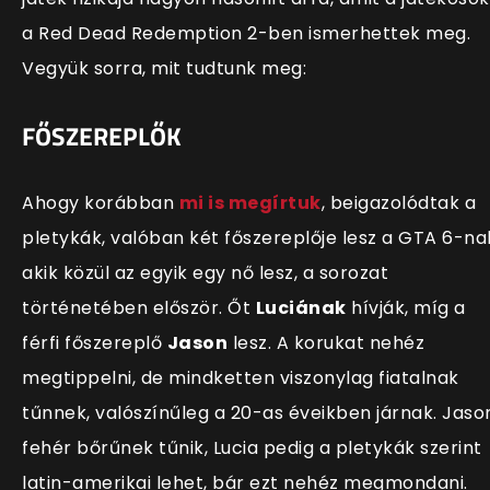
a Red Dead Redemption 2-ben ismerhettek meg.
Vegyük sorra, mit tudtunk meg:
FŐSZEREPLŐK
Ahogy korábban
mi is megírtuk
, beigazolódtak a
pletykák, valóban két főszereplője lesz a GTA 6-na
akik közül az egyik egy nő lesz, a sorozat
történetében először. Őt
Luciának
hívják, míg a
férfi főszereplő
Jason
lesz.
A korukat nehéz
megtippelni, de mindketten viszonylag fiatalnak
tűnnek, valószínűleg a 20-as éveikben járnak. Jaso
fehér bőrűnek tűnik, Lucia pedig a pletykák szerint
latin-amerikai lehet, bár ezt nehéz megmondani.