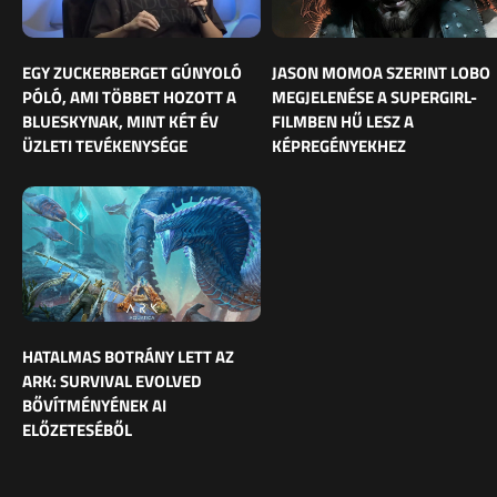
EGY ZUCKERBERGET GÚNYOLÓ
JASON MOMOA SZERINT LOBO
PÓLÓ, AMI TÖBBET HOZOTT A
MEGJELENÉSE A SUPERGIRL-
BLUESKYNAK, MINT KÉT ÉV
FILMBEN HŰ LESZ A
ÜZLETI TEVÉKENYSÉGE
KÉPREGÉNYEKHEZ
HATALMAS BOTRÁNY LETT AZ
ARK: SURVIVAL EVOLVED
BŐVÍTMÉNYÉNEK AI
ELŐZETESÉBŐL