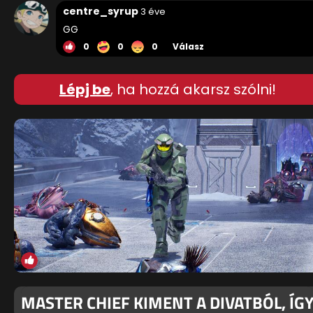
centre_syrup
3 éve
GG
0
0
0
Válasz
Lépj be
, ha hozzá akarsz szólni!
MASTER CHIEF KIMENT A DIVATBÓL, ÍG