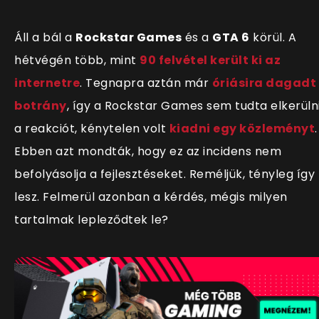
Áll a bál a
Rockstar Games
és a
GTA 6
körül. A
hétvégén több, mint
90 felvétel került ki az
internetre
. Tegnapra aztán már
óriásira dagadt
botrány
, így a Rockstar Games sem tudta elkerüln
a reakciót, kénytelen volt
kiadni egy közleményt
.
Ebben azt mondták, hogy ez az incidens nem
befolyásolja a fejlesztéseket. Reméljük, tényleg így
lesz. Felmerül azonban a kérdés, mégis milyen
tartalmak lepleződtek le?