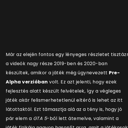
Már az elején fontos egy lényeges részletet tisztázn
a videók nagy része
2019-ben és 2020-ban
készültek, amikor a játék még úgynevezett
Pre-
Alpha verzióban
volt. Ez azt jelenti, hogy ezek
fejlesztés alatt készült felvételek, így a végleges
játék akár felismerhetetlenül eltérő is lehet az itt
látottaktól. Ezt támasztja alá az a tény is, hogy jó
pár elem a
GTA 5
-ből lett átemelve, valamint a
játék fizikája nagyon hasonlít arra, amit a játékosok