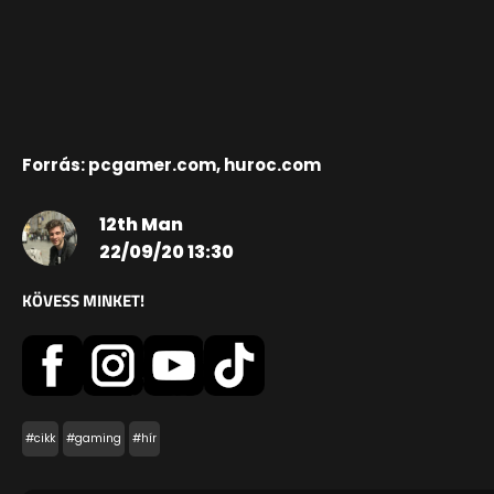
Forrás: pcgamer.com, huroc.com
12th Man
22/09/20 13:30
KÖVESS MINKET!
#cikk
#gaming
#hír