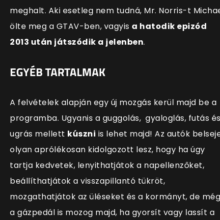
meghalt. Aki esetleg nem tudná, Mr. Norris-t Micha
ölte meg a GTAV-ben, vagyis
a hatodik epizód
2013 után játszódik a jelenben
.
EGYÉB TARTALMAK
A felvételek alapján egy új mozgás kerül majd be a
programba. Ugyanis a guggolás, gyaloglás, futás é
ugrás mellett
kúszni
is lehet majd! A
z autók belsej
olyan aprólékosan kidolgozott lesz, hogy ha úgy
tartja kedvetek, lenyithatjátok a napellenzőket,
beállíthatjátok a visszapillantó tükröt,
mozgathatjátok az üléseket és a kormányt, de mé
a gázpedál is mozog majd, ha gyorsít vagy lassít a