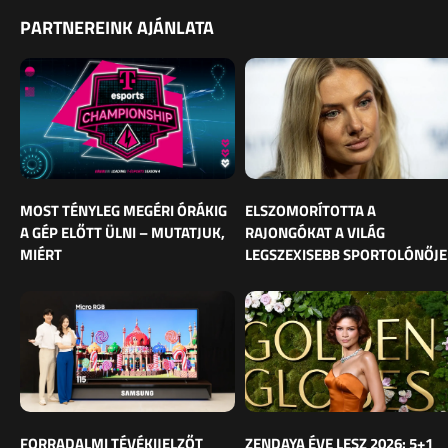
PARTNEREINK AJÁNLATA
MOST TÉNYLEG MEGÉRI ÓRÁKIG
ELSZOMORÍTOTTA A
A GÉP ELŐTT ÜLNI – MUTATJUK,
RAJONGÓKAT A VILÁG
MIÉRT
LEGSZEXISEBB SPORTOLÓNŐJE
FORRADALMI TÉVÉKIJELZŐT
ZENDAYA ÉVE LESZ 2026: 5+1