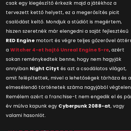
csak egy kiegészítő érkezik majd a játékhoz a
tervezett kettő helyett, ez a megerősítés picit
csalódást keltő. Mondjuk a stúdiót is megértem,
hiszen szeretnék már elengedni a saját fejlesztésű
RED Engine
motort és végre teljes gőzerővel áttér
a
Witcher 4-et hajtó Unreal Engine 5-re
, azért
sokan reménykedtek benne, hogy nem hagyják
annyiban
Night Cityt
és azt a csodálatos világot,
amit felépítettek, mivel a lehetőségek tárháza és 
elmesélendő történetek száma nagyjából végtelen
Remélem azért a franchise-t nem engedik el és pá
év múlva kapunk egy
Cyberpunk 2088-at
, vagy
valami hasonlót.