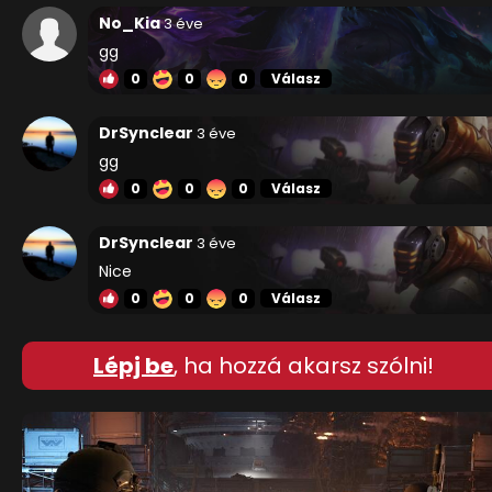
No_Kia
3 éve
gg
0
0
0
Válasz
DrSynclear
3 éve
gg
0
0
0
Válasz
DrSynclear
3 éve
Nice
0
0
0
Válasz
Lépj be
, ha hozzá akarsz szólni!