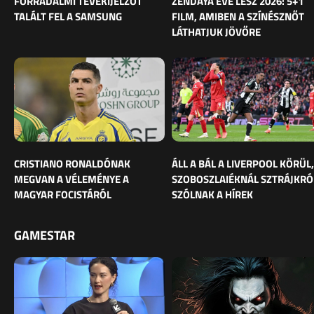
FORRADALMI TÉVÉKIJELZŐT
ZENDAYA ÉVE LESZ 2026: 5+1
TALÁLT FEL A SAMSUNG
FILM, AMIBEN A SZÍNÉSZNŐT
LÁTHATJUK JÖVŐRE
CRISTIANO RONALDÓNAK
ÁLL A BÁL A LIVERPOOL KÖRÜL,
MEGVAN A VÉLEMÉNYE A
SZOBOSZLAIÉKNÁL SZTRÁJKRÓ
MAGYAR FOCISTÁRÓL
SZÓLNAK A HÍREK
GAMESTAR