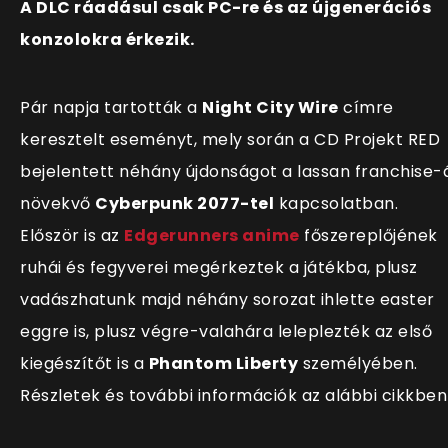
A DLC ráadásul csak PC-re és az újgenerációs
konzolokra érkezik.
Pár napja tartották a
Night City Wire
címre
keresztelt eseményt, mely során a CD Projekt RED
bejelentett néhány újdonságot a lassan franchise-
növekvő
Cyberpunk 2077-tel
kapcsolatban.
Először is az
Edgerunners anime
főszereplőjének
ruhái és fegyverei megérkeztek a játékba, plusz
vadászhatunk majd néhány sorozat ihlette easter
eggre is, plusz végre-valahára leleplezték az első
kiegészítőt is a
Phantom Liberty
személyében.
Részletek és további információk az alábbi cikkbe