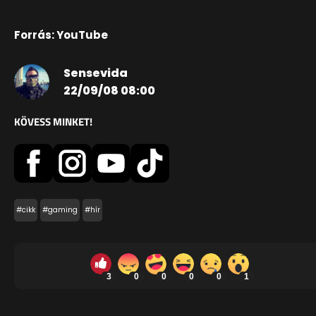
Forrás: YouTube
Sensevida
22/09/08 08:00
KÖVESS MINKET!
#cikk
#gaming
#hír
3
0
0
0
0
1