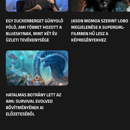
EGY ZUCKERBERGET GÚNYOLÓ
JASON MOMOA SZERINT LOBO
PÓLÓ, AMI TÖBBET HOZOTT A
MEGJELENÉSE A SUPERGIRL-
BLUESKYNAK, MINT KÉT ÉV
FILMBEN HŰ LESZ A
ÜZLETI TEVÉKENYSÉGE
KÉPREGÉNYEKHEZ
HATALMAS BOTRÁNY LETT AZ
ARK: SURVIVAL EVOLVED
BŐVÍTMÉNYÉNEK AI
ELŐZETESÉBŐL