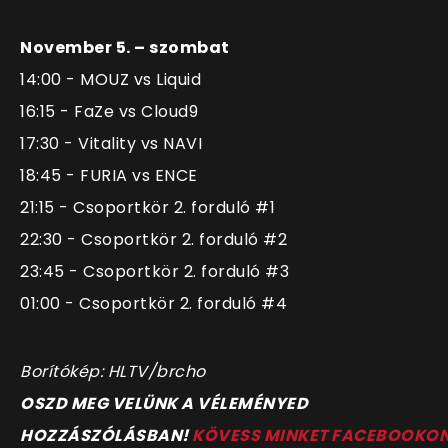
November 5. – szombat
14:00 - MOUZ vs Liquid
16:15 - FaZe vs Cloud9
17:30 - Vitality vs NAVI
18:45 - FURIA vs ENCE
21:15 - Csoportkör 2. forduló #1
22:30
- Csoportkör 2. forduló #2
23:45
- Csoportkör 2. forduló #3
01:00
- Csoportkör 2. forduló #4
Borítókép: HLTV/brcho
OSZD MEG VELÜNK A VÉLEMÉNYED
HOZZÁSZÓLÁSBAN!
KÖVESS MINKET FACEBOOKO