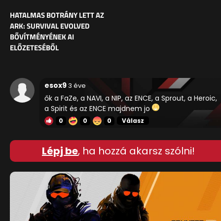
HATALMAS BOTRÁNY LETT AZ
ARK: SURVIVAL EVOLVED
BŐVÍTMÉNYÉNEK AI
ELŐZETESÉBŐL
esox9
3 éve
ők a FaZe, a NAVI, a NIP, az ENCE, a Sprout, a Heroic,
a Spirit és az ENCE majdnem jo
0
0
0
Válasz
Lépj be
, ha hozzá akarsz szólni!