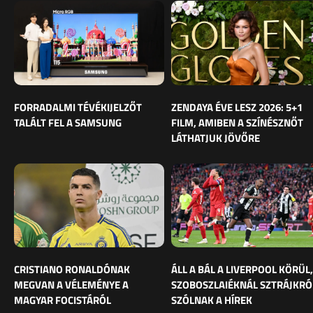
FORRADALMI TÉVÉKIJELZŐT
ZENDAYA ÉVE LESZ 2026: 5+1
TALÁLT FEL A SAMSUNG
FILM, AMIBEN A SZÍNÉSZNŐT
LÁTHATJUK JÖVŐRE
CRISTIANO RONALDÓNAK
ÁLL A BÁL A LIVERPOOL KÖRÜL,
MEGVAN A VÉLEMÉNYE A
SZOBOSZLAIÉKNÁL SZTRÁJKRÓ
MAGYAR FOCISTÁRÓL
SZÓLNAK A HÍREK