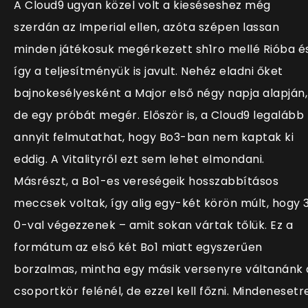
A Cloud9 ugyan közel volt a kieséseshez még
szerdán az Imperial ellen, azóta szépen lassan
minden játékosuk megérkezett sh1ro mellé Rióba é
így a teljesítményük is javult. Nehéz eladni őket
bajnokesélyesként a Major első négy napja alapján,
de egy próbát megér. Először is, a Cloud9 legalább
annyit felmutathat, hogy Bo3-ban nem kaptak ki
eddig. A Vitalityről ezt sem lehet elmondani.
Másrészt, a Bo1-es vereségeik hosszabbításos
meccsek voltak, így alig egy-két körön múlt, hogy 
0-val végezzenek – amit sokan vártak tőlük. Ez a
formátum az első két Bo1 miatt egyszerűen
borzalmas, mintha egy másik versenyre váltanánk 
csoportkör felénél, de ezzel kell főzni. Mindenesetr