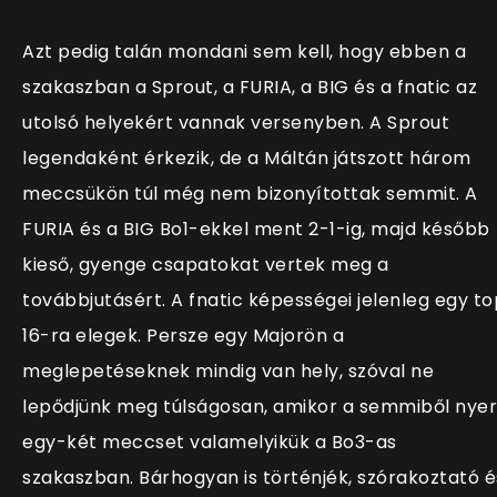
Azt pedig talán mondani sem kell, hogy ebben a
szakaszban a Sprout, a FURIA, a BIG és a fnatic az
utolsó helyekért vannak versenyben. A Sprout
legendaként érkezik, de a Máltán játszott három
meccsükön túl még nem bizonyítottak semmit. A
FURIA és a BIG Bo1-ekkel ment 2-1-ig, majd később
kieső, gyenge csapatokat vertek meg a
továbbjutásért. A fnatic képességei jelenleg egy to
16-ra elegek. Persze egy Majorön a
meglepetéseknek mindig van hely, szóval ne
lepődjünk meg túlságosan, amikor a semmiből nyer
egy-két meccset valamelyikük a Bo3-as
szakaszban. Bárhogyan is történjék, szórakoztató é