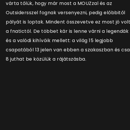
várta tőlük, hogy már most a MOUZzal és az
Outsidersszel fognak versenyezni, pedig előbbitől
pályát is loptak. Mindent összevetve ez most jó vol
a fnatictól. De többet kár is lenne várni a legendák
és a valódi kihívóik mellett: a világ 15 legjobb
csapatából 13 jelen van ebben a szakaszban és cs
8 juthat be közülük a rájátszásba.