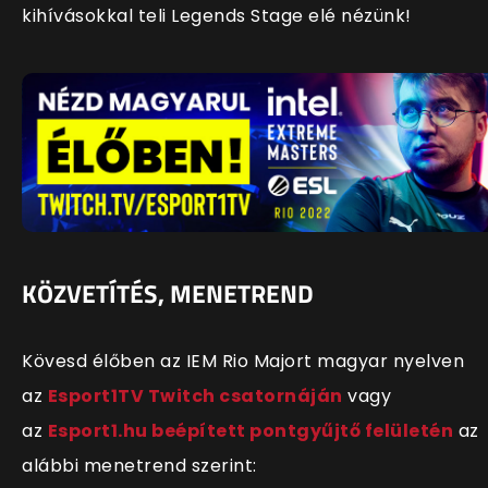
kihívásokkal teli Legends Stage elé nézünk!
KÖZVETÍTÉS, MENETREND
Kövesd élőben az IEM Rio Majort magyar nyelven
az
Esport1TV Twitch csatornáján
vagy
az
Esport1.hu beépített pontgyűjtő felületén
az
alábbi menetrend szerint: