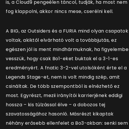
is, a Cloud9 pengeélen táncol, tudják, ha most nem
fog klappolni, akkor nincs mese, cserélni kell.
A BIG, az Outsiders és a FURIA mind olyan csapatok
voltak, akiktől elvárható volt a továbbjutás, ez
egészen jól is ment mindhármuknak, ha figyelembe
vesszük, hogy csak Bo1-eket buktak el a 3-1-es
eredményért. A fnatic 3-2-vel utolsóként érte el a
Legends Stage-et, nem is volt mindig szép, amit
csináltak. De több szempontból is elnézhető ez
most. Egyrészt, mezii irányítói karrierjének eddigi
hossza – kis túlzással élve – a dobozos tej
szavatosságához hasonló. Másrészt kikaptak
néhány erősebb ellenfelet a Bo3-akban: senki sem