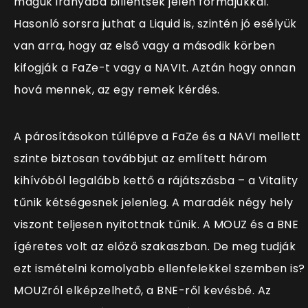
maguk irányába billentsék jelen formájukkal.
Hasonló sorsra juthat a Liquid is, szintén jó esélyük
van arra, hogy az első vagy a második körben
kifogják a FaZe-t vagy a NAVIt. Aztán hogy onnan
hová mennek, az egy remek kérdés.
A párosításokon túllépve a FaZe és a NAVI mellett
szinte biztosan továbbjut az említett három
kihívóból legalább kettő a rájátszásba – a Vitality
tűnik kétségesnek jelenleg. A maradék négy hely
viszont teljesen nyitottnak tűnik. A MOUZ és a BNE
ígéretes volt az előző szakaszban. De meg tudják
ezt ismételni komolyabb ellenfelekkel szemben is?
MOUZról elképzelhető, a BNE-ről kevésbé. Az