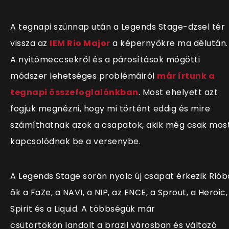
A tegnapi szünnap után a Legends Stage-dzsel tér
vissza az
IEM Rio Major
a képernyőkre ma délután.
A nyitómeccsekről és a párosítások mögötti
módszer lehetséges problémáiról
már írtunk a
tegnapi összefoglalónkban
. Most ehelyett azt
fogjuk megnézni, hogy mi történt eddig és mire
számíthatnak azok a csapatok, akik még csak mos
kapcsolódnak be a versenybe.
A Legends Stage során nyolc új csapat érkezik Riób
ők a FaZe, a NAVI, a NIP, az ENCE, a Sprout, a Heroic,
Spirit és a Liquid. A többségük már
csütörtökön landolt a brazil városban és változó