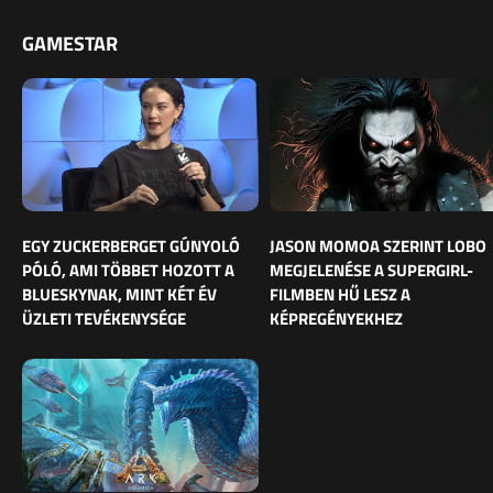
GAMESTAR
EGY ZUCKERBERGET GÚNYOLÓ
JASON MOMOA SZERINT LOBO
PÓLÓ, AMI TÖBBET HOZOTT A
MEGJELENÉSE A SUPERGIRL-
BLUESKYNAK, MINT KÉT ÉV
FILMBEN HŰ LESZ A
ÜZLETI TEVÉKENYSÉGE
KÉPREGÉNYEKHEZ