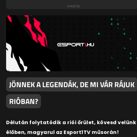
JÖNNEK A LEGENDÁK, DE MI VÁR RÁJUK
RIÓBAN?
Délután folytatódik a riói őrület, kövesd velünk
élőben, magyarul az Esport1TV műsorán!