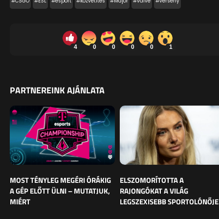
#CSGO
#ESL
#esport
#közvetítés
#Major
#valve
#verseny
4
0
0
0
0
1
PARTNEREINK AJÁNLATA
MOST TÉNYLEG MEGÉRI ÓRÁKIG
ELSZOMORÍTOTTA A
A GÉP ELŐTT ÜLNI – MUTATJUK,
RAJONGÓKAT A VILÁG
MIÉRT
LEGSZEXISEBB SPORTOLÓNŐJE