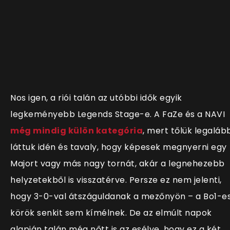
Nos igen, a riói talán az utóbbi idők egyik
legkeményebb Legends Stage-e. A FaZe és a NAVI
még mindig külön kategória
, mert tőlük legaláb
láttuk idén és tavaly, hogy képesek megnyerni egy
Majort vagy más nagy tornát, akár a legnehezebb
helyzetekből is visszatérve. Persze ez nem jelenti,
hogy 3-0-val átszáguldanak a mezőnyön – a Bo1-e
körök senkit sem kímélnek. De az elmúlt napok
alapján talán még nőtt is az esélye, hogy ez a két