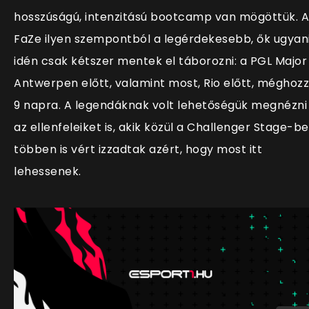
hosszúságú, intenzitású bootcamp van mögöttük. A
FaZe ilyen szempontból a legérdekesebb, ők ugyan
idén csak kétszer mentek el táborozni: a PGL Major
Antwerpen előtt, valamint most, Rio előtt, méghoz
9 napra. A legendáknak volt lehetőségük megnézni
az ellenfeleiket is, akik közül a Challenger Stage-b
többen is vért izzadtak azért, hogy most itt
lehessenek.