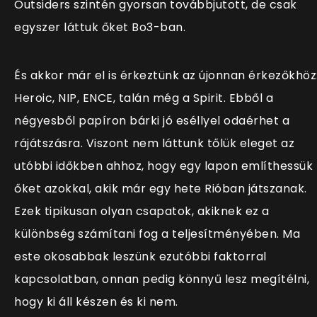
Outsiders szintén gyorsan továbbjutott, de csak
egyszer láttuk őket Bo3-ban.
És akkor már el is érkeztünk az újonnan érkezőkhöz
Heroic, NIP, ENCE, talán még a Spirit. Ebből a
négyesből papíron bárki jó eséllyel odaérhet a
rájátszásra. Viszont nem láttunk tőlük eleget az
utóbbi időkben ahhoz, hogy egy lapon említhessük
őket azokkal, akik már egy hete Rióban játszanak.
Ezek tipikusan olyan csapatok, akiknek ez a
különbség számítani fog a teljesítményében. Ma
este okosabbak leszünk ezutóbbi faktorral
kapcsolatban, onnan pedig könnyű lesz megítélni,
hogy ki áll készen és ki nem.