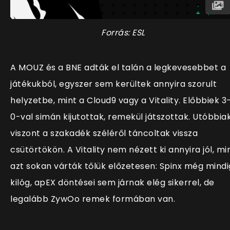
Forrás: ESL
A MOUZ és a BNE adták el talán a legkevesebbet a
játékukból, egyszer sem kerültek annyira szorult
helyzetbe, mint a Cloud9 vagy a Vitality. Előbbiek 3
0-val simán kijutottak, remekül játszottak. Utóbbia
viszont a szakadék széléről táncoltak vissza
csütörtökön. A Vitality nem nézett ki annyira jól, mi
azt sokan várták tőlük előzetesen: Spinx még mindi
kilóg, apEX döntései sem járnak elég sikerrel, de
legalább ZywOo remek formában van.