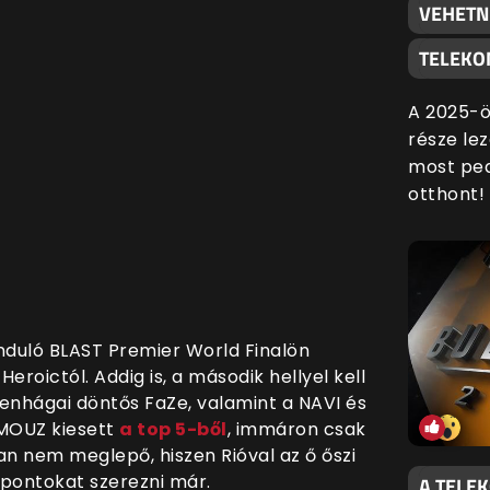
VEHETN
TELEKO
A 2025-ö
része lez
most ped
otthont!
duló BLAST Premier World Finalön
Heroictól. Addig is, a második hellyel kell
ppenhágai döntős FaZe, valamint a NAVI és
A MOUZ kiesett
a top 5-ből
, immáron csak
ban nem meglepő, hiszen Rióval az ő őszi
 pontokat szerezni már.
A TELE