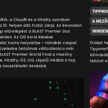
TIPPMI
URIA, a Cloud9 és a Vitality azonban
A MEZŐ
 10. helyen álló fnatic zárja. Az élvonalon
MINDENK
agy előrelépést a BLAST Premier őszi
etően. Az OG korai kiesése
Óriásit 
list hozta helyzetbe – mindkét csapat
közeledve hatalmas változásokra már
TippmixP
 BLAST Premier World Final a mezőny
kihívásáb
, Vitality, G2, OG, Liquid) inkább a top
feltűnt 
az összetételét kevésbé.