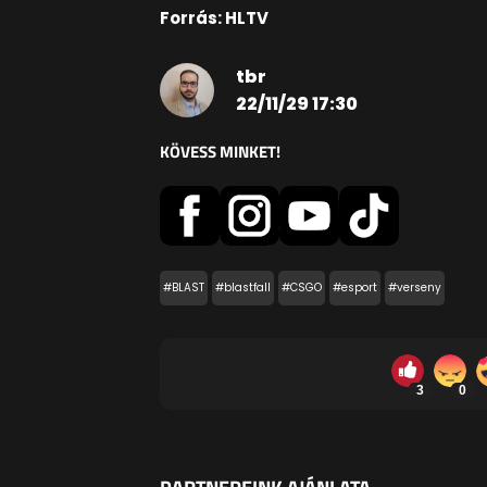
Forrás: HLTV
tbr
22/11/29 17:30
KÖVESS MINKET!
#BLAST
#blastfall
#CSGO
#esport
#verseny
3
0