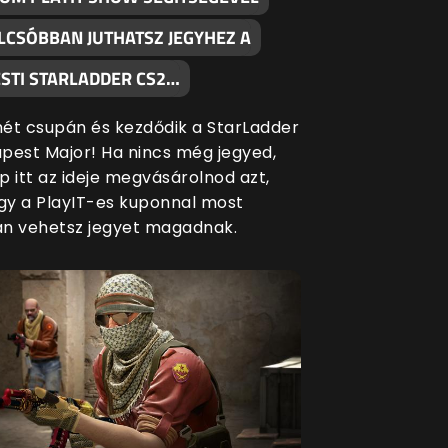
LCSÓBBAN JUTHATSZ JEGYHEZ A
STI STARLADDER CS2…
ét csupán és kezdődik a StarLadder
pest Major! Ha nincs még jegyed,
p itt az ideje megvásárolnod azt,
ogy a PlayIT-es kuponnal most
n vehetsz jegyet magadnak.