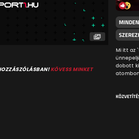
MINDEN
SZEREZN
Mi itt az
ünnepeljü
dobott k
 HOZZÁSZÓLÁSBAN!
KÖVESS MINKET
atombom
KÖZVETÍTÉ