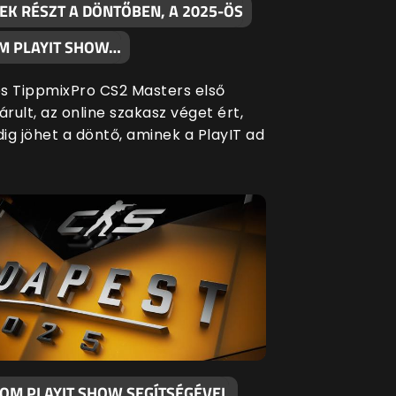
EK RÉSZT A DÖNTŐBEN, A 2025-ÖS
M PLAYIT SHOW…
s TippmixPro CS2 Masters első
árult, az online szakasz véget ért,
ig jöhet a döntő, aminek a PlayIT ad
KOM PLAYIT SHOW SEGÍTSÉGÉVEL