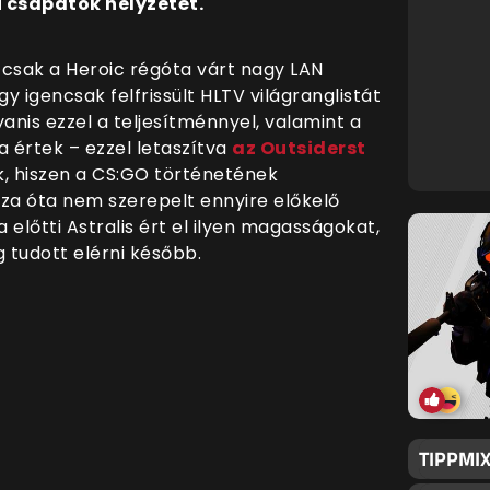
 csapatok helyzetét.
sak a Heroic régóta várt nagy LAN
igencsak felfrissült HLTV világranglistát
anis ezzel a teljesítménnyel, valamint a
a értek – ezzel letaszítva
az Outsiderst
k, hiszen a CS:GO történetének
za óta nem szerepelt ennyire előkelő
előtti Astralis ért el ilyen magasságokat,
g tudott elérni később.
TIPPMIX