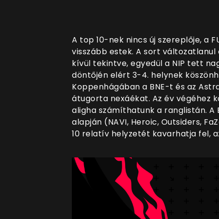
A top 10-nek nincs új szereplője, a F
visszább estek. A sort változatlanul a
kívül tekintve, egyedül a NIP tett n
döntőjén elért 3-4. helynek köszönh
Koppenhágában a BNE-t és az Astra
átugorta nexáékat. Az év végéhez 
aligha számíthatunk a ranglistán. A
alapján (NAVI, Heroic, Outsiders, FaZe
10 relatív helyzetét kavarhatja fel, 