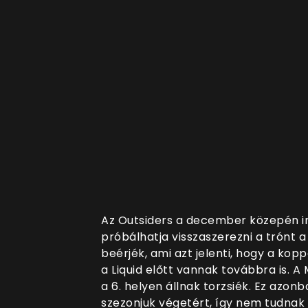
Az Outsiders a december közepén in
próbálhatja visszaszerezni a trónt a 
beérjék, ami azt jelenti, hogy a ko
a Liquid előtt vannak továbbra is. 
a 6. helyen állnak torzsiék. Ez azon
szezonjuk végetért, így nem tudnak