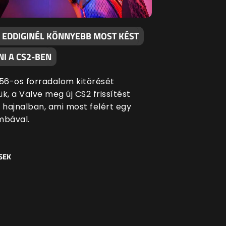
 EDDIGINÉL KÖNNYEBB MOST KÉST
I A CS2-BEN
 '56-os forradalom kitörését
k, a Valve meg új CS2 frissítést
i hajnalban, ami most felért egy
bával.
SEK