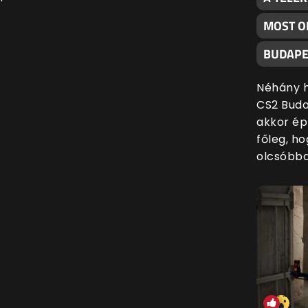
MOST O
BUDAPE
Néhány h
CS2 Buda
akkor ép
főleg, h
olcsóbba