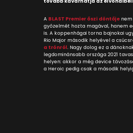
tovább kavarhatja az élvonalbeli
A
BLAST Premier őszi döntője
nem c
győzelmét hozta magával, hanem egy 
is. A koppenhágai torna bajnokai ugy
Rio Major második helyével a csúcsr
a trónról
. Nagy dolog ez a dánokna
legdominánsabb országa 2021 tavas
helyen: akkor a még device távozása 
a Heroic pedig csak a második helyi