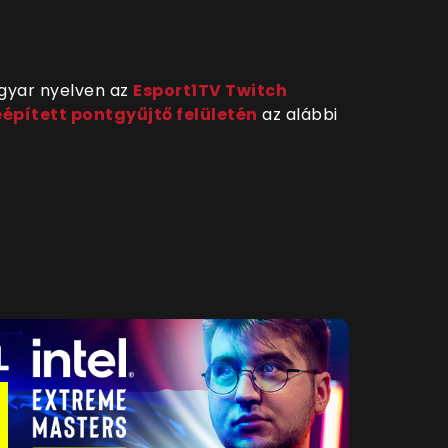
agyar nyelven az
Esport1TV Twitch
eépített pontgyűjtő felületén
az alábbi