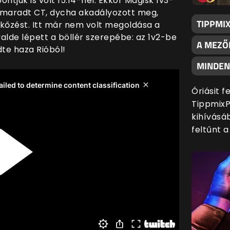
tjuk is volt 15:14-nél. Ekkor Magisk 1v3-
 maradt CT, dycha akadályozott meg,
TIPPMI
kőzést. Itt már nem volt megoldása a
valde lépett a böllér szerepébe: az 1v2-be
A MEZŐ
dte haza Rióból!
MINDENK
Óriásit 
TippmixP
kihívásáb
feltűnt 