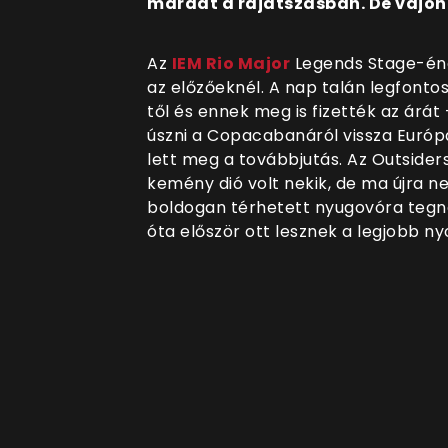
maradt a rájátszásban. De vajon 
Az
IEM Rio Major
Legends Stage-éne
az előzőeknél. A nap talán legfonto
től és ennek meg is fizették az árát
úszni a Copacabanáról vissza Euró
lett meg a továbbjutás. Az Outsider
kemény dió volt nekik, de ma újra ne
boldogan térhetett nyugovóra tegn
óta először ott lesznek a legjobb ny