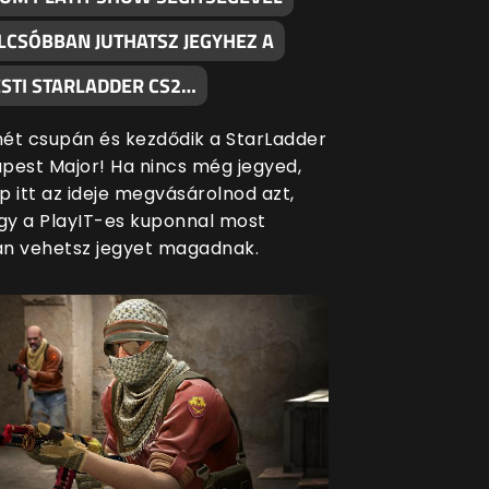
LCSÓBBAN JUTHATSZ JEGYHEZ A
STI STARLADDER CS2…
ét csupán és kezdődik a StarLadder
pest Major! Ha nincs még jegyed,
p itt az ideje megvásárolnod azt,
ogy a PlayIT-es kuponnal most
n vehetsz jegyet magadnak.