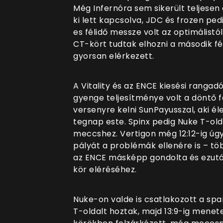
Még Infernóra sem sikerült teljesen
ki lett kapcsolva, JDC és frozen ped
es félidő messze volt az optimálistó
CT-kört tudtak elhozni a második fé
gyorsan elérkezett.
A Vitality és az ENCE kiesési rangad
gyenge teljesítménye volt a döntő f
versenyre kelni SunPayusszal, aki él
tegnap este. Spinx pedig Nuke T-ol
meccshez. Vertigon még 12:12-ig úgy 
pályát a problémák ellenére is – 
az ENCE másképp gondolta és ezután
kör eléréséhez.
Nuke-on valde is csatlakozott a sp
T-oldalt hoztak, majd 13:9-ig menetel