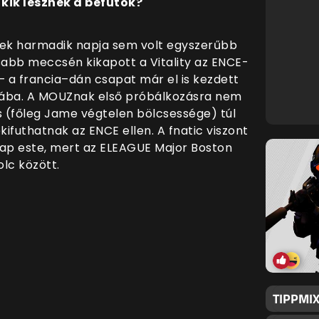
kik lesznek a befutók?
k harmadik napja sem volt egyszerűbb
sabb meccsén kikapott a Vitality az ENCE-
 – a francia–dán csapat már el is kezdett
pába. A MOUZnak első próbálkozásra nem
s (főleg Jame végtelen bölcsessége) túl
kifuthatnak az ENCE ellen. A fnatic viszont
ap este, mert az ELEAGUE Major Boston
olc között.
TIPPMIX