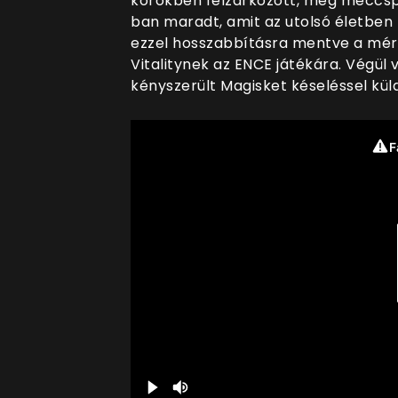
körökben felzárkózott, még meccspon
ban maradt, amit az utolsó életben
ezzel hosszabbításra mentve a mér
Vitalitynek az ENCE játékára. Végül 
kényszerült Magisket késeléssel kül