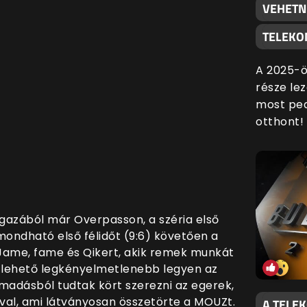
VEHETN
TELEKO
A 2025-ö
része lez
most ped
otthont!
igazából már Overpasson, a széria első
mondható első félidőt (9:6) követően a
Jame, fame és Qikert, akik remek munkát
a lehető legkényelmetlenebb legyen az
madásból tudtak kört szerezni az egerek,
ával, ami látványosan összetörte a MOUZt.
A TELE