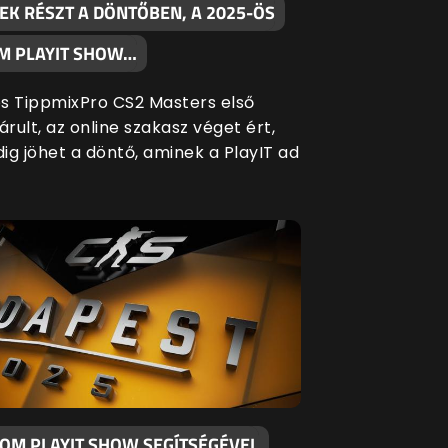
EK RÉSZT A DÖNTŐBEN, A 2025-ÖS
M PLAYIT SHOW…
s TippmixPro CS2 Masters első
árult, az online szakasz véget ért,
ig jöhet a döntő, aminek a PlayIT ad
KOM PLAYIT SHOW SEGÍTSÉGÉVEL