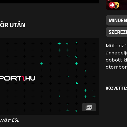
MINDEN
KÖR UTÁN
SZEREZN
Mi itt az
ünnepeljü
dobott k
atombom
KÖZVETÍTÉ
rrás: ESL