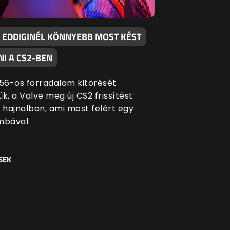
 EDDIGINÉL KÖNNYEBB MOST KÉST
I A CS2-BEN
 '56-os forradalom kitörését
k, a Valve meg új CS2 frissítést
i hajnalban, ami most felért egy
bával.
SEK