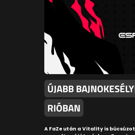
ÚJABB BAJNOKESÉLY
RIÓBAN
A FaZe után a Vitality is búcsúzo