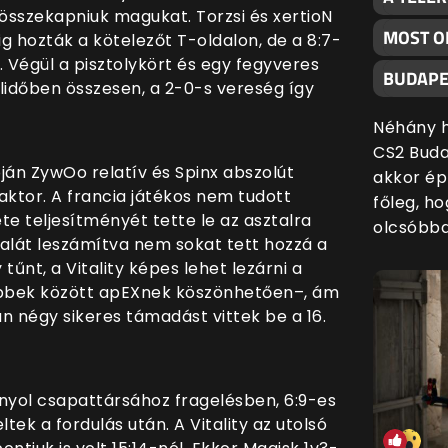
 összekapniuk magukat. Torzsi és xertioN
MOST O
ig hozták a kötelezőt T-oldalon, de a 8:7-
l. Végül a pisztolykört és egy fegyveres
BUDAPE
lidőben összesen, a 2-0-s vereség így
Néhány h
CS2 Buda
óján ZywOo relatív és Spinx abszolút
akkor ép
aktor. A francia játékos nem tudott
főleg, h
ete teljesítményét tette le az asztalra
olcsóbba
dalát leszámítva nem sokat tett hozzá a
tűnt, a Vitality képes lehet lezárni a
többek között apEXnek köszönhetően–, ám
 négy sikeres támadást vittek be a 16.
anyol csapattársához fragelésben, 6:9-es
tek a fordulás után. A Vitality az utolsó