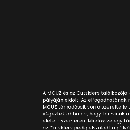
A MOUZ és az Outsiders találkozója 
pályáján eldőlt. Az elfogadhatónak 
MOUZ támadásait sorra szerelte le 
végeztek abban is, hogy torzsinak 
élete a szerveren. Mindössze egy tá
az Outsiders pedig elszaladt a pály