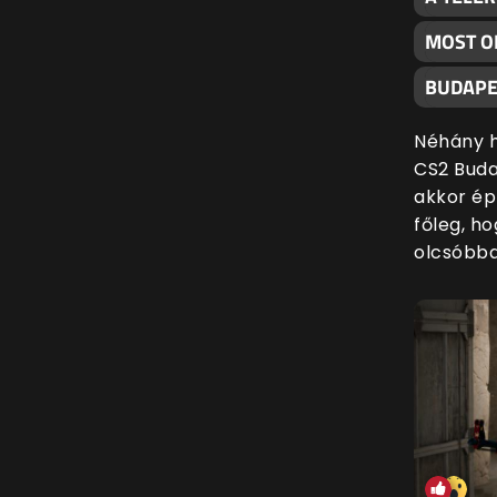
MOST O
BUDAPE
Néhány h
CS2 Buda
akkor ép
főleg, h
olcsóbba