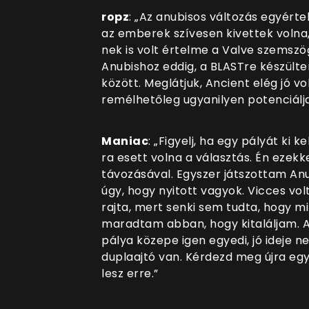
ropz
: „Az anubisos változás egyérte
az emberek szívesen kivettek volna
nek is volt értelme a Valve szemsz
Anubishoz eddig, a BLASTre készült
között. Meglátjuk, Ancient elég jó vo
remélhetőleg ugyanilyen potenciálja
Maniac
: „Figyelj, ha egy pályát ki 
ra esett volna a választás. Én ezekk
távozásával. Egyszer játszottam Anu
úgy, hogy nyitott vagyok. Vicces vo
rajta, mert senki sem tudta, hogy m
maradtam abban, hogy kitaláljam. A
pálya közepe igen egyedi, jó ideje n
duplaajtó van. Kérdezd meg újra eg
lesz erre.”