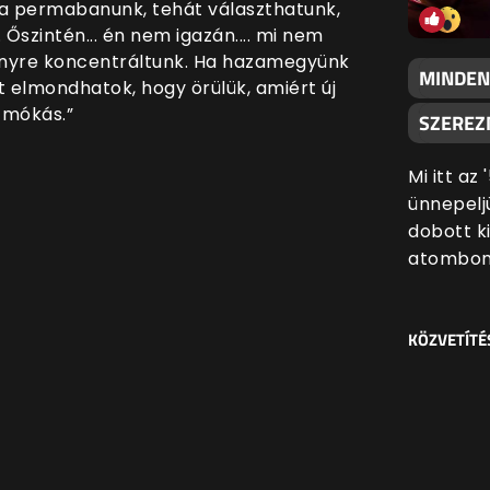
2 a permabanunk, tehát választhatunk,
Őszintén... én nem igazán.... mi nem
enyre koncentráltunk. Ha hazamegyünk
MINDEN
 elmondhatok, hogy örülük, amiért új
 mókás.”
SZEREZN
Mi itt az
ünnepeljü
dobott k
atombom
KÖZVETÍTÉ