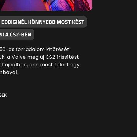
 EDDIGINÉL KÖNNYEBB MOST KÉST
I A CS2-BEN
 '56-os forradalom kitörését
k, a Valve meg új CS2 frissítést
i hajnalban, ami most felért egy
bával.
SEK