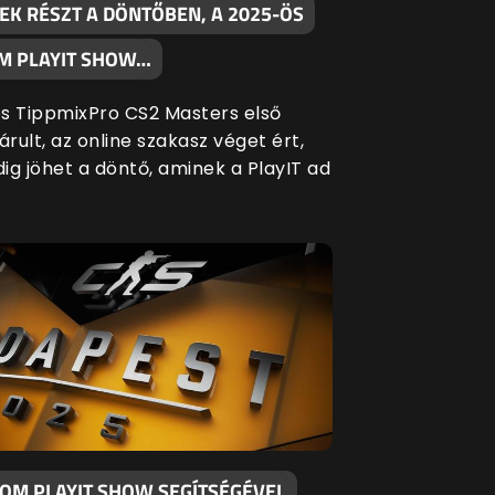
EK RÉSZT A DÖNTŐBEN, A 2025-ÖS
M PLAYIT SHOW…
s TippmixPro CS2 Masters első
árult, az online szakasz véget ért,
ig jöhet a döntő, aminek a PlayIT ad
KOM PLAYIT SHOW SEGÍTSÉGÉVEL