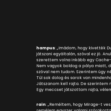
hampus
: „Imádom, hogy kivették 
játszani egyáltalán, szóval ez jó. A
szerettem volna inkább egy Cache-t,
Nem vagyok boldog a pálya miatt, d
szóval nem tudom. Szerintem úgy néz
Túl sok dolog és sarok van mindenho
Játszanom kell rajta. De szerintem mi
Egy meccset játszottam rajta, véle
rain
: „Reméltem, hogy Mirage-t vesz
remélem egyszer valami szórakozta