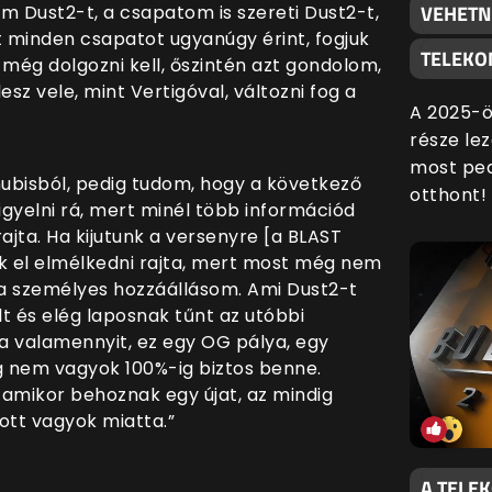
VEHETN
m Dust2-t, a csapatom is szereti Dust2-t,
t minden csapatot ugyanúgy érint, fogjuk
TELEKO
n még dolgozni kell, őszintén azt gondolom,
z vele, mint Vertigóval, változni fog a
A 2025-ö
része lez
most ped
ubisból, pedig tudom, hogy a következő
otthont!
gyelni rá, mert minél több információd
ajta. Ha kijutunk a versenyre [a BLAST
ek el elmélkedni rajta, mert most még nem
 a személyes hozzáállásom. Ami Dust2-t
olt és elég laposnak tűnt az utóbbi
a valamennyit, ez egy OG pálya, egy
még nem vagyok 100%-ig biztos benne.
 amikor behoznak egy újat, az mindig
ott vagyok miatta.”
A TELE