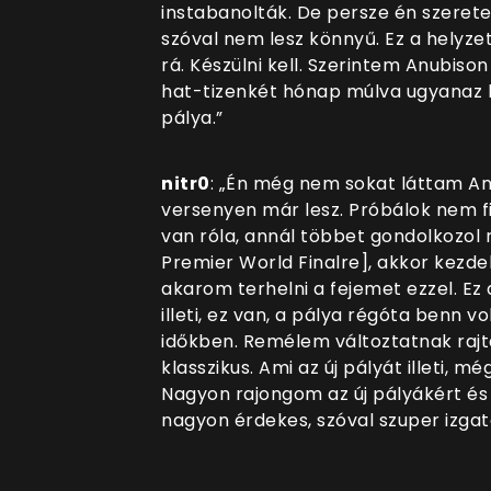
instabanolták. De persze én szerete
szóval nem lesz könnyű. Ez a helyze
rá. Készülni kell. Szerintem Anubiso
hat-tizenkét hónap múlva ugyanaz les
pálya.”
nitr0
: „Én még nem sokat láttam An
versenyen már lesz. Próbálok nem fi
van róla, annál többet gondolkozol r
Premier World Finalre], akkor kezd
akarom terhelni a fejemet ezzel. Ez
illeti, ez van, a pálya régóta benn v
időkben. Remélem változtatnak rajt
klasszikus. Ami az új pályát illeti, 
Nagyon rajongom az új pályákért és
nagyon érdekes, szóval szuper izgat