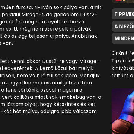
lműen furcsa. Nyilván sok pálya van, amit
TIPPMI
, például Mirage-t, de gondolom Dust2-
ögéből. Én még nem nyúltam hozzá
A MEZŐ
em és itt még nem szerepelt a pályák
lt és az egy teljesen új pálya. Anubisnak
MINDENK
 van.”
Óriásit 
TippmixP
kellett venni, akkor Dust2-re vagy Mirage-
kihívásáb
el egyetértek. A kettő közül bármelyik
feltűnt 
bison, nem volt rá túl sok időm. Mondjuk
lt az egyetlen meccs, amit játszottam
i a fene történik, szóval magamra
 vertikalitása miatt sok smokebug van, a
em láttam olyat, hogy kétszintes és két
y-két hét múlva, addigra jobb válaszom