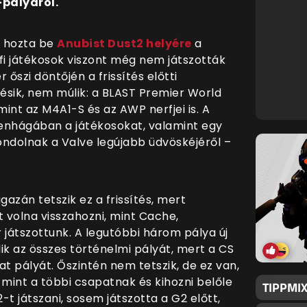
pályáról.
l hozta be
Anubist Dust2 helyére
a
fi játékosok viszont még nem játszották
őszi döntőjén a frissítés előtti
késik, nem múlik: a BLAST Premier World
mint az M4A1-S és az AWP nerfjei is. A
nhágában a játékosokat, valamint egy
ondolnak a Valve legújabb üdvöskéjéről –
azán tetszik ez a frissítés, mert
t volna visszahozni, mint Cache,
 játszottunk. A legutóbbi három pálya új
lik az összes történelmi pályát, mert a CS
t pályát. Őszintén nem tetszik, de ez van,
 mint a többi csapatnak és kihozni belőle
TIPPMIX
t játszani, sosem játszotta a G2 előtt,