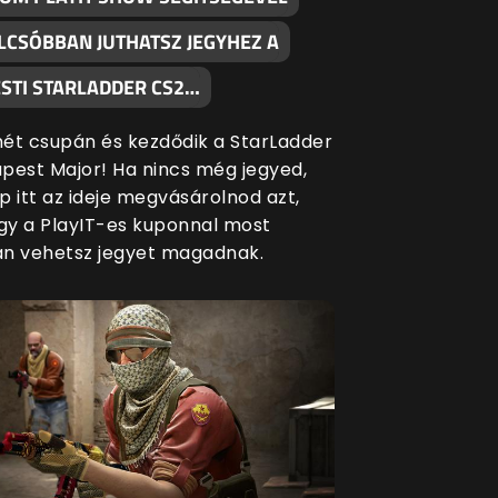
LCSÓBBAN JUTHATSZ JEGYHEZ A
STI STARLADDER CS2…
ét csupán és kezdődik a StarLadder
pest Major! Ha nincs még jegyed,
p itt az ideje megvásárolnod azt,
ogy a PlayIT-es kuponnal most
n vehetsz jegyet magadnak.