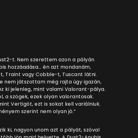
Dust2-t. Nem szerettem azon a pályán
nubis hozzáadása... én azt mondanám,
 Traint vagy Cobble-t, Tuscant látni.
e nem játszottam még rajta úgy igazán,
 ki jelenleg, mint valami Valorant-pálya.
l, a szögek, ezek olyan valorantosak.
nt Vertigót, ezt is sokat kell variálniuk.
ményem szerint nem olyan jó.”
ik ki, nagyon unom azt a pályát, szóval
tóbb jön majd helyette. A Dust2-Anubis