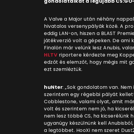
gondolataikat a legújabb CS:GO-
A Valve a Major után néhány nappa
hivatalos versenypályák közé. A pro
eddig LAN-on, hiszen a BLAST Premier 
játékverzió volt a gépeken. De ami 
Finalön már velünk lesz Anubis, vala
HLTV
riportere kérdezte meg Koppe
edzőt és elemzőt, hogy mégis mit g
ezt szemléztük.
huNter
: „Sok gondolatom van. Nem ig
szerintem egy régebbi pályát kellet
Cobblestone, valami olyat, amit már
volt és szerintem nem jó, ha kicseré
nem lesz többé CS, ha kicserélünk ha
ugyanúgy készülnünk kell Anubisból,
a legtöbbet. HooXi nem szeret Dust2-