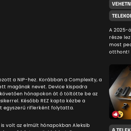
VEHETN
TELEKO
A 2025-ö
része lez
most ped
otthont!
zott a NIP-hez. Korábban a Complexity, a
zett magának nevet. Device kispadra
 követően hónapokon át ő töltötte be az
sikerrel. Később REZ kapta kézbe a
 egyszerű riflerként folytatta.
is volt az elmúlt hónapokban Aleksib
A TELE