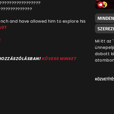
?????????????????
??????????????
MINDEN
nch and have allowed him to explore his
n0T
SZEREZN
2
Mi itt az
ünnepeljü
dobott k
 HOZZÁSZÓLÁSBAN!
KÖVESS MINKET
atombom
KÖZVETÍTÉ