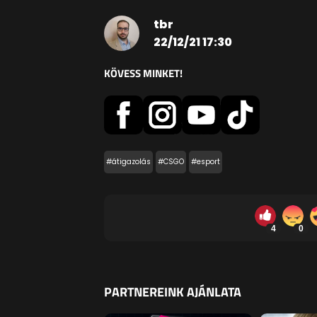
tbr
22/12/21 17:30
KÖVESS MINKET!
#átigazolás
#CSGO
#esport
4
0
PARTNEREINK AJÁNLATA