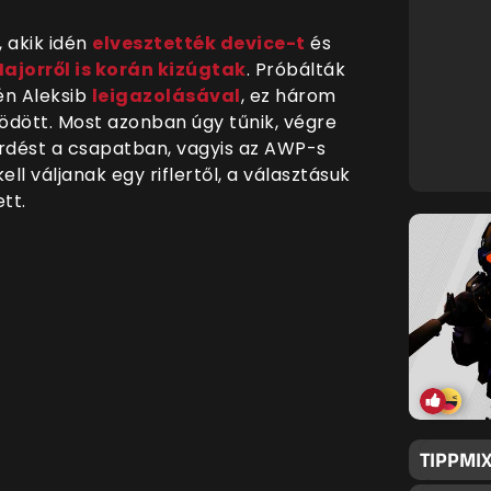
 akik idén
elvesztették device-t
és
Majorről is korán kizúgtak
. Próbálták
én Aleksib
leigazolásával
, ez három
dött. Most azonban úgy tűnik, végre
rdést a csapatban, vagyis az AWP-s
l váljanak egy riflertől, a választásuk
tt.
TIPPMIX