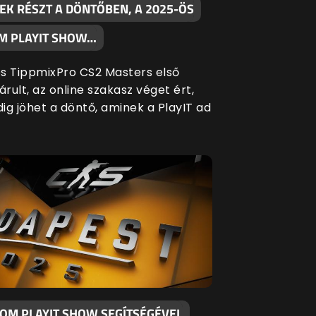
EK RÉSZT A DÖNTŐBEN, A 2025-ÖS
M PLAYIT SHOW…
s TippmixPro CS2 Masters első
árult, az online szakasz véget ért,
ig jöhet a döntő, aminek a PlayIT ad
KOM PLAYIT SHOW SEGÍTSÉGÉVEL