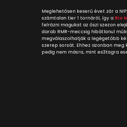
Meglehetősen keserű évet zár a NIP,
számtalan tier 1 tornáról, így a
Rio 
felrázni magukat az őszi szezon elej
darab RMR-meccsig hibátlanul műkö
megválaszolhatják a legégetőbb ké
szerep sorsát. Ehhez azonban meg kel
pedig nem másra, mint es3tagra ese