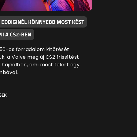
 EDDIGINÉL KÖNNYEBB MOST KÉST
I A CS2-BEN
 '56-os forradalom kitörését
k, a Valve meg új CS2 frissítést
i hajnalban, ami most felért egy
bával.
SEK