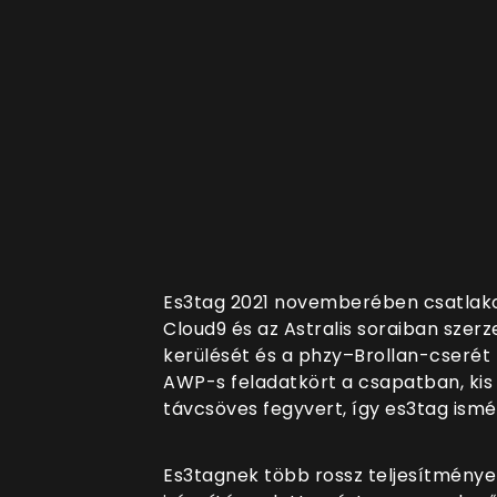
Es3tag 2021 novemberében csatlako
Cloud9 és az Astralis soraiban szer
kerülését és a phzy–Brollan-cserét
AWP-s feladatkört a csapatban, kis 
távcsöves fegyvert, így es3tag ismét
Es3tagnek több rossz teljesítménye 