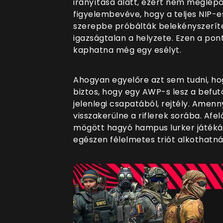
irányítása alatt, ezért nem meglepő
figyelembevéve, hogy a teljes NIP-e
szerepbe próbálták belekényszeríten
igazságtalan a helyzete. Ezen a pont
kaphatna még egy esélyt.
Ahogyan egyelőre azt sem tudni, hog
biztos, hogy egy AWP-s lesz a befut
jelenlegi csapatából, rejtély. Amen
visszakerülne a riflerek sorába. Afe
mögött hagyó hampus lurker játékáv
egészen félelmetes triót alkothatn