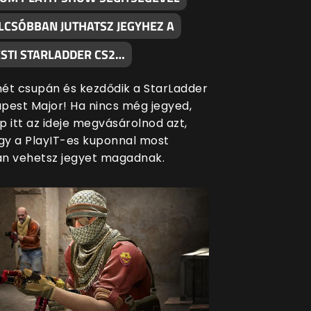
LCSÓBBAN JUTHATSZ JEGYHEZ A
STI STARLADDER CS2…
ét csupán és kezdődik a StarLadder
pest Major! Ha nincs még jegyed,
p itt az ideje megvásárolnod azt,
ogy a PlayIT-es kuponnal most
n vehetsz jegyet magadnak.