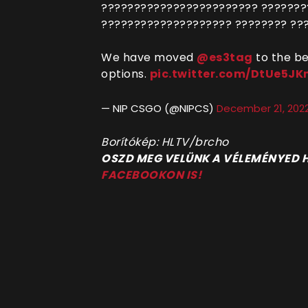
???????????????????????? ???????
???????????????????? ???????? ??
We have moved
@es3tag
to the be
options.
pic.twitter.com/DtUe5JK
— NIP CSGO (@NIPCS)
December 21, 202
Borítókép: HLTV/brcho
OSZD MEG VELÜNK A VÉLEMÉNYED
FACEBOOKON IS!