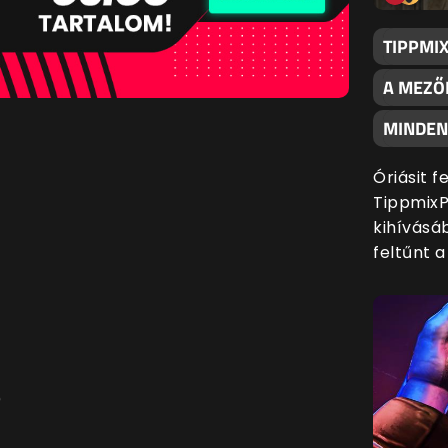
TIPPMI
A MEZŐ
MINDENK
Óriásit 
TippmixP
kihívásáb
feltűnt 
)