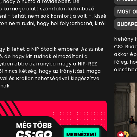
, hogy ő húzta a rövidebbet. De
s karrierje alatt számtalan különböző
MOST O
i – tehát nem sok komfortja volt –, kissé
BUDAPE
on nem tudni, hogy hol folytathatná, kitől
Néhány h
CS2 Buda
y ki lehet a NIP ötödik embere. Az szinte
akkor ép
ó, de hogy kit tudnak elmozdítani a
főleg, h
nyiben ebbe az irányba megy a NIP, REZ
olcsóbba
lől nincs kétség, hogy az irányítást maga
al és Brollan tehetségével kiegészítve
ának.