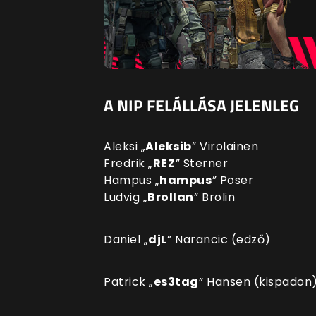
A NIP FELÁLLÁSA JELENLEG
Aleksi
„
Aleksib⁠
”
Virolainen
Fredrik
„
REZ
⁠”
Sterner
Hampus
„
hampus⁠
”
Poser
Ludvig
„
Brollan⁠
”
Brolin
Daniel
„
djL
⁠”
Narancic
(edző)
Patrick
„
es3tag
⁠”
Hansen
(kispadon