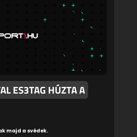
TAL ES3TAG HÚZTA A
k majd a svédek.