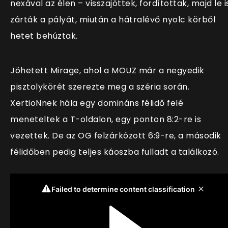
nexával az élen – visszajöttek, fordítottak, majd le i
zárták a pályát, miután a hátralévő nyolc körből
hetet behúztak.
Jöhetett Mirage, ahol a MOUZ már a negyedik
pisztolykörét szerezte meg a széria során.
XertioNnek hála egy domináns félidő felé
meneteltek a T-oldalon, egy ponton 8:2-re is
vezettek. De az OG felzárkózott 6:9-re, a második
félidőben pedig teljes káoszba fulladt a találkozó.