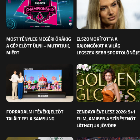
MOST TÉNYLEG MEGÉRI ÓRÁKIG
ELSZOMORÍTOTTA A
A GÉP ELŐTT ÜLNI – MUTATJUK,
RAJONGÓKAT A VILÁG
MIÉRT
LEGSZEXISEBB SPORTOLÓNŐJE
FORRADALMI TÉVÉKIJELZŐT
ZENDAYA ÉVE LESZ 2026: 5+1
TALÁLT FEL A SAMSUNG
FILM, AMIBEN A SZÍNÉSZNŐT
LÁTHATJUK JÖVŐRE