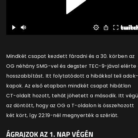
Mindkét csapat kezdett fáradni és a 30. körben az
OG néhány SMG-vel és degster TEC-9-jával elérte
hosszabbítást. Itt folytatódott a hibákkal teli adok
kapok. Az első etapban mindkét csapat hibátlan
CT-oldalt hozott, tehát jöhetett a második. Itt végü
az döntött, hogy az OG a T-oldalon is összehozott
két kört, így 22:19-nél megnyerték a szériát.
ÁGRAJZOK AZ 1. NAP VÉGÉN