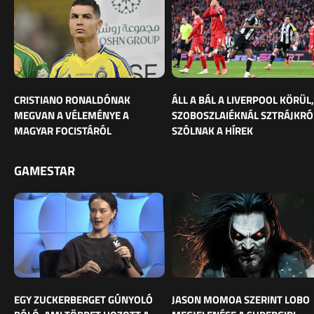
CRISTIANO RONALDÓNAK
ÁLL A BÁL A LIVERPOOL KÖRÜL,
MEGVAN A VÉLEMÉNYE A
SZOBOSZLAIÉKNÁL SZTRÁJKRÓ
MAGYAR FOCISTÁRÓL
SZÓLNAK A HÍREK
GAMESTAR
EGY ZUCKERBERGET GÚNYOLÓ
JASON MOMOA SZERINT LOBO