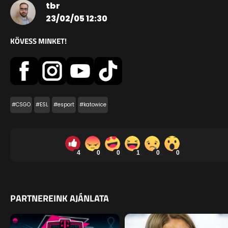
tbr
23/02/05 12:30
KÖVESS MINKET!
#CSGO
#ESL
#esport
#katowice
4
0
0
1
0
0
PARTNEREINK AJÁNLATA