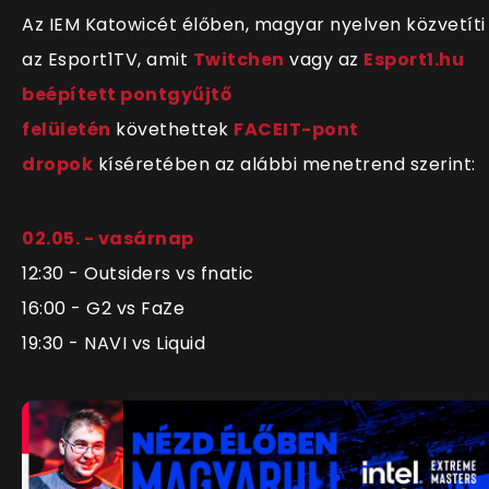
Az IEM Katowicét élőben, magyar nyelven közvetíti
az Esport1TV, amit
Twitchen
vagy az
Esport1.hu
beépített pontgyűjtő
felületén
követhettek
FACEIT-pont
dropok
kíséretében az alábbi menetrend szerint:
02.05. - vasárnap
12:30 - Outsiders vs fnatic
16:00 - G2 vs FaZe
19:30 - NAVI vs Liquid