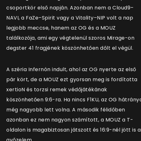
csoportkör első napján. Azonban nem a Cloud9–
NAVI, a FaZe–Spirit vagy a Vitality–NIP volt a nap
legjobb meccse, hanem az OG és a MOUZ
találkozója, ami egy végtelenül szoros Mirage-on
degster 41 fragjének köszönhetően dőlt el végül.
A széria Infernón indult, ahol az OG nyerte az első
pár kört, de a MOUZ ezt gyorsan meg is fordította
xertioN és torzsi remek védőjátékának
köszönhetően 9:6-ra. Ha nincs F1KU, az OG hátrány
még nagyobb lett volna. A második félidőben
azonban ez nem nagyon számított, a MOUZ a T-
oldalon is magabiztosan játszott és 16:9-nél jött is a
győzelem.