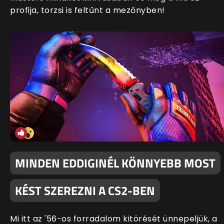
profija, torzsi is feltűnt a mezőnyben!
MINDEN EDDIGINÉL KÖNNYEBB MOST
KÉST SZEREZNI A CS2-BEN
Mi itt az '56-os forradalom kitörését ünnepeljük, a