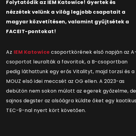
Folytatódik az IEM Katowice! Gyertek és
nézzétek velünk a világ legjobb csapatait a
magyar közvetítésen, valamint gyűjtsétek a
FACEIT-pontokat!
Az
IEM Katowice
csoportkörének első napján az A
csoportot leuralták a favoritok, a B-csoportban
pedig láthattunk egy erős Vitalityt, majd torzsi és a
MOUZ első idei meccsét az OG ellen. A 2023-as
debütön nem sokon múlott az egerek győzelme, d
sajnos degster az alsóágra küldte őket egy kaotikus
TEC-9-nal nyert kört követően.