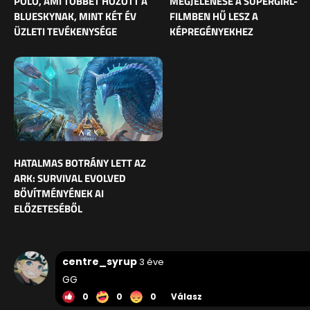
PÓLÓ, AMI TÖBBET HOZOTT A
MEGJELENÉSE A SUPERGIRL-
BLUESKYNAK, MINT KÉT ÉV
FILMBEN HŰ LESZ A
ÜZLETI TEVÉKENYSÉGE
KÉPREGÉNYEKHEZ
HATALMAS BOTRÁNY LETT AZ
ARK: SURVIVAL EVOLVED
BŐVÍTMÉNYÉNEK AI
ELŐZETESÉBŐL
centre_syrup
3 éve
GG
0
0
0
Válasz