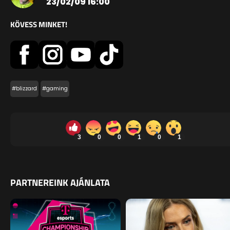
23/02/09 16:00
KÖVESS MINKET!
#blizzard
#gaming
3
0
0
1
0
1
PARTNEREINK AJÁNLATA