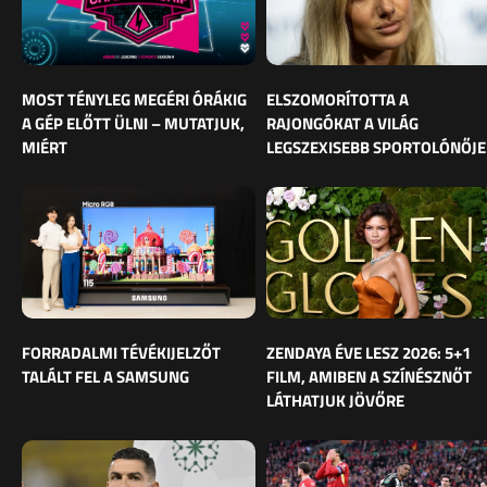
MOST TÉNYLEG MEGÉRI ÓRÁKIG
ELSZOMORÍTOTTA A
A GÉP ELŐTT ÜLNI – MUTATJUK,
RAJONGÓKAT A VILÁG
MIÉRT
LEGSZEXISEBB SPORTOLÓNŐJE
FORRADALMI TÉVÉKIJELZŐT
ZENDAYA ÉVE LESZ 2026: 5+1
TALÁLT FEL A SAMSUNG
FILM, AMIBEN A SZÍNÉSZNŐT
LÁTHATJUK JÖVŐRE