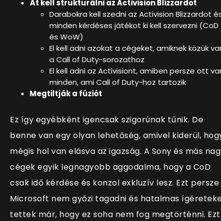
Át kell strukturálni az Activision Blizzardot
Darabokra kell szedni az Activision Blizzardot é
minden kérdéses játékot ki kell szervezni (CoD
és WoW)
El kell adni azokat a cégeket, amiknek közük va
a Call of Duty-sorozathoz
El kell adni az Activisiont, amiben persze ott va
minden, ami Call of Duty-hoz tartozik
Megtiltják a fúziót
Ez így egyébként igencsak szigorúnak tűnik. De
benne van egy olyan lehetőség, amivel kiderül, hog
mégis hol van elásva az igazság. A Sony és más nag
cégek egyik legnagyobb aggodalma, hogy a CoD
csak idő kérdése és konzol exkluzív lesz. Ezt persze
Microsoft nem győzi tagadni és hatalmas ígéretek
tettek már, hogy ez soha nem fog megtörténni. Ezt