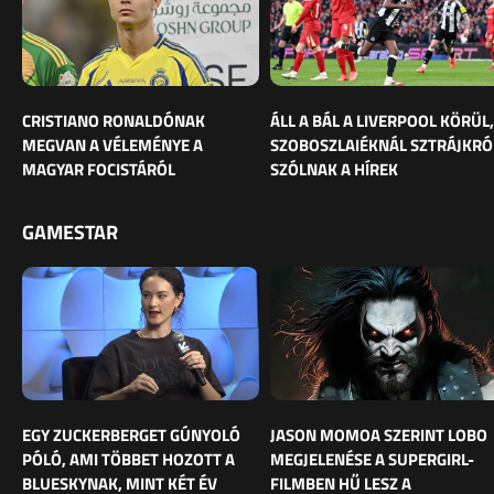
CRISTIANO RONALDÓNAK
ÁLL A BÁL A LIVERPOOL KÖRÜL,
MEGVAN A VÉLEMÉNYE A
SZOBOSZLAIÉKNÁL SZTRÁJKRÓ
MAGYAR FOCISTÁRÓL
SZÓLNAK A HÍREK
GAMESTAR
EGY ZUCKERBERGET GÚNYOLÓ
JASON MOMOA SZERINT LOBO
PÓLÓ, AMI TÖBBET HOZOTT A
MEGJELENÉSE A SUPERGIRL-
BLUESKYNAK, MINT KÉT ÉV
FILMBEN HŰ LESZ A