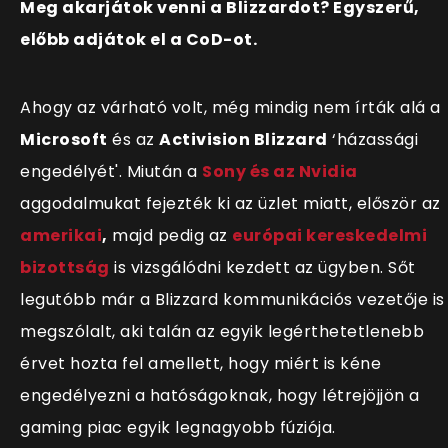
Meg akarjátok venni a Blizzardot? Egyszerű,
előbb adjátok el a CoD-ot.
Ahogy az várható volt, még mindig nem írták alá a
Microsoft
és az
Activision Blizzard
‘házassági
engedélyét'. Miután a
Sony és az Nvidia
aggodalmukat fejezték ki az üzlet miatt, először az
amerikai
,
majd pedig az
európai kereskedelmi
bizottság
is vizsgálódni kezdett az ügyben. Sőt
legutóbb már a Blizzard kommunikációs vezetője is
megszólalt, aki talán az egyik legérthetetlenebb
érvet hozta fel amellett, hogy miért is kéne
engedélyezni a hatóságoknak, hogy létrejöjjön a
gaming piac egyik legnagyobb fúziója.