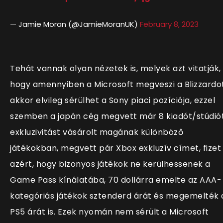
— Jamie Moran (@JamieMoranUK)
February 8, 2023
Tehát vannak olyan nézetek is, melyek azt vitatják,
hogy amennyiben a Microsoft megveszi a Blizzardot
akkor elvileg sérülhet a Sony piaci pozíciója, ezzel
szemben a japán cég megvett már 8 kiadót/stúdiót
exkluzivitást vásárolt magának különböző
játékokban, megvett pár Xbox exkluzív címet, fizet
azért, hogy bizonyos játékok ne kerülhessenek a
Game Pass kínálatába, 70 dollárra emelte az AAA-
kategóriás játékok sztenderd árát és megemelték 
PS5 árát is. Ezek nyomán nem sérült a Microsoft