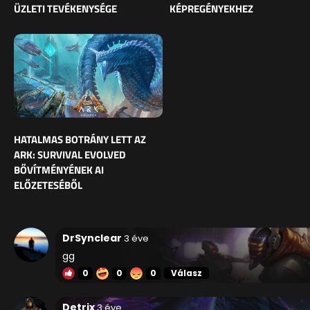
ÜZLETI TEVÉKENYSÉGE
KÉPREGÉNYEKHEZ
HATALMAS BOTRÁNY LETT AZ
ARK: SURVIVAL EVOLVED
BŐVÍTMÉNYÉNEK AI
ELŐZETESÉBŐL
DrSynclear
3 éve
gg
0
0
0
Válasz
Detrix
3 éve