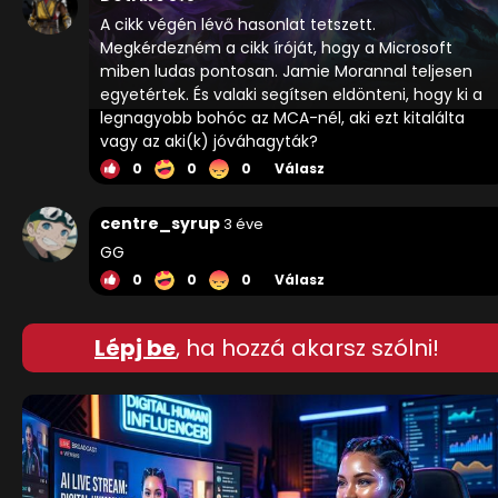
A cikk végén lévő hasonlat tetszett.
Megkérdezném a cikk íróját, hogy a Microsoft
miben ludas pontosan. Jamie Morannal teljesen
egyetértek. És valaki segítsen eldönteni, hogy ki a
legnagyobb bohóc az MCA-nél, aki ezt kitalálta
vagy az aki(k) jóváhagyták?
0
0
0
Válasz
centre_syrup
3 éve
GG
0
0
0
Válasz
Lépj be
, ha hozzá akarsz szólni!