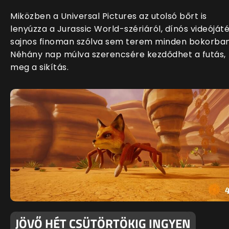
Miközben a Universal Pictures az utolsó bőrt is
lenyúzza a Jurassic World-szériáról, dínós videóját
sajnos finoman szólva sem terem minden bokorban
Néhány nap múlva szerencsére kezdődhet a futás,
meg a sikítás.
JÖVŐ HÉT CSÜTÖRTÖKIG INGYEN