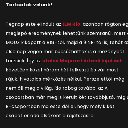
Tartsatok velünk!
Tegnap este elindult az
IEM Rio
, azonban rögtön e
meglepő eredménynek lehettünk szemtanúi, mert 
MOUZ kikapott a BIG-től, majd a 9INE-tól is, tehát a
első nap végén már búcsúzhattak is a mezőnyből
torzsiék. Így az
utolsó Majorre történő kijutást
követően közel három hét felkészülés vár most
rájuk, hivatalos mérkőzés nélkül. Persze ettől még
nem áll meg a világ, Rio robog tovább: az A-
csoportban már meg is került két továbbjutó, míg 
B-csoportban ma este dől el, hogy melyik két
csapat ér oda elsőként a rájátszásra.