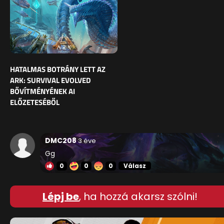
HATALMAS BOTRÁNY LETT AZ
ARK: SURVIVAL EVOLVED
BŐVÍTMÉNYÉNEK AI
ELŐZETESÉBŐL
DMC208
3 éve
Gg
0
0
0
Válasz
Lépj be
, ha hozzá akarsz szólni!