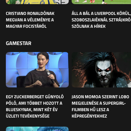
CRISTIANO RONALDÓNAK
ÁLL A BÁL A LIVERPOOL KÖRÜL,
MEGVAN A VÉLEMÉNYE A
SZOBOSZLAIÉKNÁL SZTRÁJKRÓ
MAGYAR FOCISTÁRÓL
SZÓLNAK A HÍREK
GAMESTAR
EGY ZUCKERBERGET GÚNYOLÓ
JASON MOMOA SZERINT LOBO
PÓLÓ, AMI TÖBBET HOZOTT A
MEGJELENÉSE A SUPERGIRL-
BLUESKYNAK, MINT KÉT ÉV
FILMBEN HŰ LESZ A
ÜZLETI TEVÉKENYSÉGE
KÉPREGÉNYEKHEZ