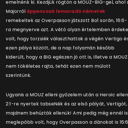
emelnénk ki. Kezdjük rögtön a MOUZ–BIG-gel, ahol 
Majorről
éppencsak lemaradó németek
remekeltek az Overpasson játszott Bo1 során, 16:6-
ra megnyerve azt. A vétó olyan értelemben érdek
volt, hogy torzsiék választhattak a végén Vertigo é
ezen pálya között, de a nap folyamán később
kiderült, hogy a BIG egészen jó ott is, illetve a MOUZ
nem tökéletes rajta, tehát ezen nem múlott
szerintünk.
Ugyanis a MOUZ elleni győzelem után a Heroic ellen
2:1-re nyertek tabseNék és az első pályát, Vertigót,
majdnem behúzták ellenük! Ami pedig még ennél is
meglepőbb volt, hogy Overpasson a dánokat is 16: