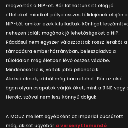
megverték a NIP-et. Bár láthattunk itt elég jó
ötleteket mindkét pálya összes félidejének elején a
NIP-től, amikor ezek kifulladtak, k0nfigot leszámítv
nehezen talált magának jó lehetőségeket a NIP.
Ráadásul nem egyszer választottak rossz lerakót a
támadásra emberhátrányban, beleszaladva a
túloldalon még életben lévő összes védőbe.
Mindenesetre is, voltak jobb pillanataik
Aleksibéknek, ebből még bármi lehet. Bár az alsó
ágon olyan csapatok várják őket, mint a 9INE vagy 
Heroic, szóval nem lesz könnyű dolguk.
A MOUZ mellett egyébként az Imperial búcsúzott
még, akiket ugyebár
a versenyt lemondó