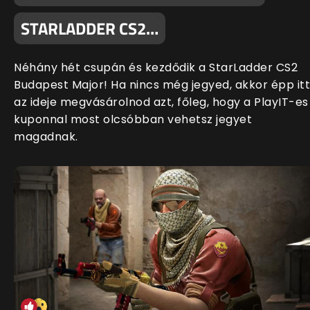
STARLADDER CS2…
Néhány hét csupán és kezdődik a StarLadder CS2
Budapest Major! Ha nincs még jegyed, akkor épp itt
az ideje megvásárolnod azt, főleg, hogy a PlayIT-es
kuponnal most olcsóbban vehetsz jegyet
magadnak.