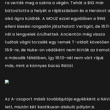
ra verték meg a széria a végén. Tehát a BIG már
biztosította a helyét a rájátszásban és a Heroicot 
alsó ágra küldték. A MOUZ ezzel egyidőben a 9INE
elleni kiesési rangadón játszhatott Vertigót, de 16:11
nél a lengyelek örülhettek. Ancientön még vissza
tudtak vágni torzsiék egy remek T-oldalt követően
16:9-re, de Nuke-on védőként nem bírták az iramot
a második félidőben, így 16:10-nél nem várt rájuk
más, mint a könnyes búcsú Riótól.
Az A-csoport másik továbbjutója egyébként a NAV
lett, miután két kaotikusan alakuló pályán is