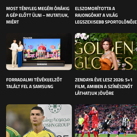
MOST TÉNYLEG MEGÉRI ÓRÁKIG
ELSZOMORÍTOTTA A
A GÉP ELŐTT ÜLNI – MUTATJUK,
RAJONGÓKAT A VILÁG
MIÉRT
LEGSZEXISEBB SPORTOLÓNŐJE
FORRADALMI TÉVÉKIJELZŐT
ZENDAYA ÉVE LESZ 2026: 5+1
TALÁLT FEL A SAMSUNG
FILM, AMIBEN A SZÍNÉSZNŐT
LÁTHATJUK JÖVŐRE