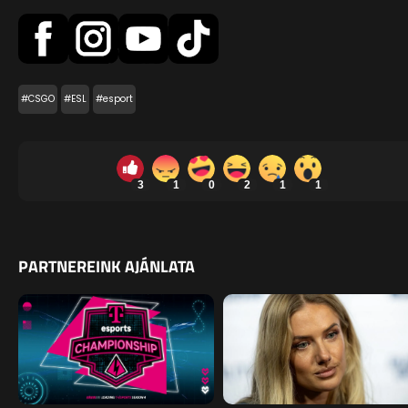
#CSGO
#ESL
#esport
3
1
0
2
1
1
PARTNEREINK AJÁNLATA