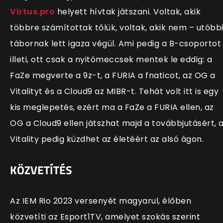
Virtus.pro
helyett hívtak játszani. Voltak, akik
többre számítottak tőlük, voltak, akik nem – utóbb
tábornak lett igaza végül. Ami pedig a B-csoportot
illeti, ott csak a nyitómeccsek mentek le eddig: a
FaZe megverte a 9z-t, a FURIA a fnaticot, az OG a
Vitalityt és a Cloud9 az MIBR-t. Tehát volt itt is egy
kis meglepetés, ezért ma a FaZe a FURIA ellen, az
OG a Cloud9 ellen játszhat majd a továbbjutásért, 
Vitality pedig küzdhet az életéért az alsó ágon.
KÖZVETÍTÉS
Az IEM Rio 2023 versenyét magyarul, élőben
közvetíti az Esport1TV, amelyet szokás szerint