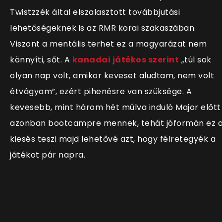
Twistzzék által elszalasztott továbbjutási
lehetőségeknek is az RMR korai szakaszában.
Viszont a mentális terhet ez a magyarázat nem
könnyíti, sőt. A
kanadai játékos szerint
„túl sok
olyan nap volt, amikor keveset aludtam, nem volt
étvágyam”, ezért pihenésre van szüksége. A
kevesebb, mint három hét múlva induló Major előtt
azonban bootcampre mennek, tehát jóformán ez 
kiesés teszi majd lehetővé azt, hogy félretegyék a
játékot pár napra.