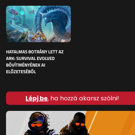
HATALMAS BOTRÁNY LETT AZ
ARK: SURVIVAL EVOLVED
BŐVÍTMÉNYÉNEK AI
ELŐZETESÉBŐL
Lépj be
, ha hozzá akarsz szólni!