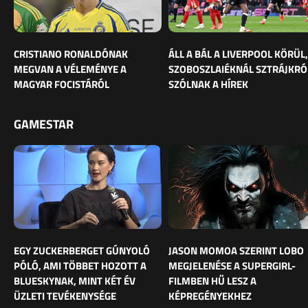
CRISTIANO RONALDÓNAK
ÁLL A BÁL A LIVERPOOL KÖRÜL,
MEGVAN A VÉLEMÉNYE A
SZOBOSZLAIÉKNÁL SZTRÁJKRÓ
MAGYAR FOCISTÁRÓL
SZÓLNAK A HÍREK
GAMESTAR
EGY ZUCKERBERGET GÚNYOLÓ
JASON MOMOA SZERINT LOBO
PÓLÓ, AMI TÖBBET HOZOTT A
MEGJELENÉSE A SUPERGIRL-
BLUESKYNAK, MINT KÉT ÉV
FILMBEN HŰ LESZ A
ÜZLETI TEVÉKENYSÉGE
KÉPREGÉNYEKHEZ