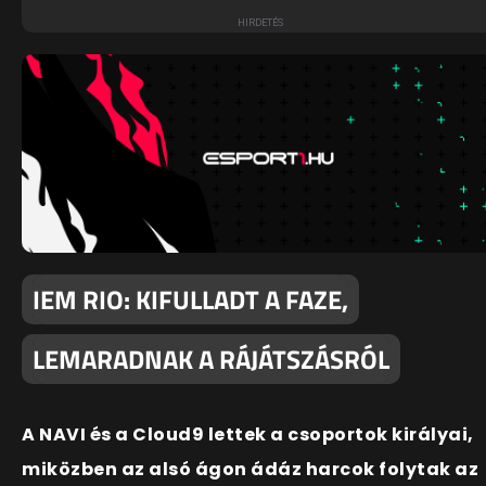
IEM RIO: KIFULLADT A FAZE,
LEMARADNAK A RÁJÁTSZÁSRÓL
A NAVI és a Cloud9 lettek a csoportok királyai,
miközben az alsó ágon ádáz harcok folytak az