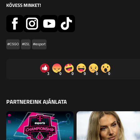
KÖVESS MINKET!
#CSGO
#ESL
#esport
3
0
0
0
0
0
PARTNEREINK AJÁNLATA