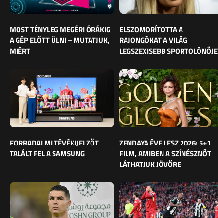
MOST TÉNYLEG MEGÉRI ÓRÁKIG
ELSZOMORÍTOTTA A
A GÉP ELŐTT ÜLNI – MUTATJUK,
RAJONGÓKAT A VILÁG
MIÉRT
LEGSZEXISEBB SPORTOLÓNŐJE
FORRADALMI TÉVÉKIJELZŐT
ZENDAYA ÉVE LESZ 2026: 5+1
TALÁLT FEL A SAMSUNG
FILM, AMIBEN A SZÍNÉSZNŐT
LÁTHATJUK JÖVŐRE