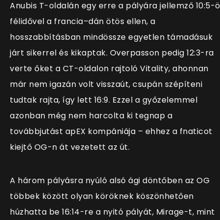
Anubis T-oldalán egy erre a pályára jellemző 10:5-
félidővel a francia–dán ötös ellen, a
hosszabbításban mindössze egyetlen támadásuk
járt sikerrel és kikaptak. Overpasson pedig 12:3-ra
verte őket a CT-oldalon rajtoló Vitality, ahonnan
már nem igazán volt visszaút, csupán szépíteni
tudtak rajta, így lett 16:9. Ezzel a győzelemmel
azonban még nem harcolta ki tegnap a
továbbjutást apEX kompániája – ehhez a fnaticot
kiejtő OG-n át vezetett az út.
A három pályásra nyúló alsó ági döntőben az OG
többek között olyan köröknek köszönhetően
húzhatta be 16:14-re a nyitó pályát, Mirage-t, mint