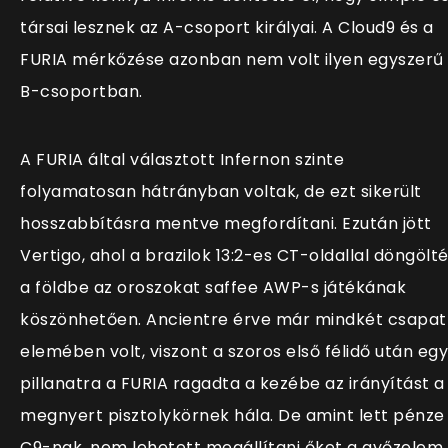
társai lesznek az A-csoport királyai. A Cloud9 és a
FURIA mérkőzése azonban nem volt ilyen egyszerű
B-csoportban.
A FURIA által választott Infernon szinte
folyamatosan hátrányban voltak, de ezt sikerült
hosszabbításra mentve megfordítani. Ezután jött
Vertigo, ahol a brazilok 13:2-es CT-oldallal döngölt
a földbe az oroszokat saffee AWP-s játékának
köszönhetően. Ancientre érve már mindkét csapat
elemében volt, viszont a szoros első félidő után egy
pillanatra a FURIA ragadta a kezébe az irányítást a
megnyert pisztolykörnek hála. De amint lett pénze
C9-nak, nem lehetett megállítani őket a győzelem