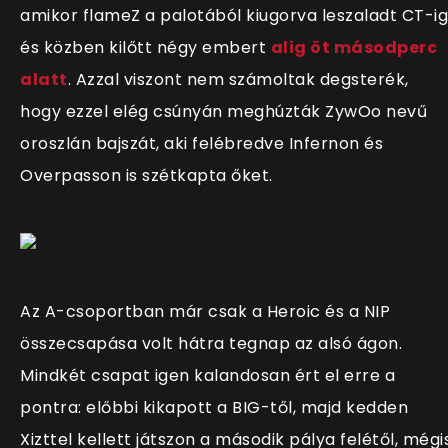
amikor flameZ a palotából kiugorva leszaladt CT-ig
és közben kilőtt négy embert
alig öt másodperc
alatt
. Azzal viszont nem számoltak degsterék,
hogy ezzel elég csúnyán meghúzták ZywOo nevű
oroszlán bajszát, aki felébredve Infernon és
Overpasson is szétkapta őket.
Az A-csoportban már csak a Heroic és a NIP
összecsapása volt hátra tegnap az alsó ágon.
Mindkét csapat igen kalandosan ért el erre a
pontra: előbbi kikapott a BIG-től, majd kedden
Xizttel kellett játszon a második pálya felétől, mégi