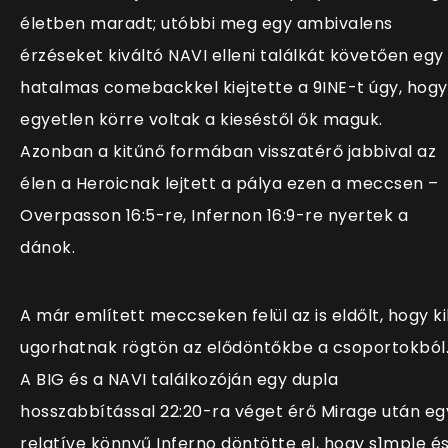
életben maradt; utóbbi meg egy ambivalens
érzéseket kiváltó NAVI elleni találkát követően egy
hatalmas comebackkel kiejtette a 9INE-t úgy, hogy
egyetlen körre voltak a kieséstől ők maguk.
Azonban a kitűnő formában visszatérő jabbival az
élen a Heroicnak lejtett a pálya ezen a meccsen –
Overpasson 16:5-re, Infernon 16:9-re nyertek a
dánok.
A már említett meccseken felül az is eldőlt, hogy ki
ugorhatnak rögtön az elődöntőkbe a csoportokból
A BIG és a NAVI találkozóján egy dupla
hosszabbítással 22:20-ra véget érő Mirage után eg
relatíve könnyű Inferno döntötte el, hogy s1mple é