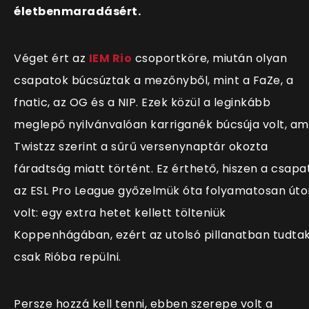
életbenmaradásért.
Véget ért az
IEM Rio
csoportköre, miután olyan
csapatok búcsúztak a mezőnyből, mint a FaZe, a
fnatic, az OG és a NIP. Ezek közül a leginkább
meglepő nyilvánvalóan karriganék búcsúja volt, am
Twistzz szerint a sűrű versenynaptár okozta
fáradtság miatt történt. Ez érthető, hiszen a csapa
az ESL Pro League győzelmük óta folyamatosan úto
volt: egy extra hetet kellett tölteniük
Koppenhágában, ezért az utolsó pillanatban tudta
csak Rióba repülni.
Persze hozzá kell tenni, ebben szerepe volt a