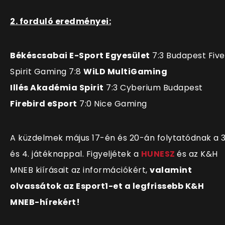
2. forduló eredményei:
Békéscsabai E-Sport Egyesület
7:3 Budapest Five
Spirit Gaming 7:8
WiLD MultiGaming
Illés Akadémia Spirit
7:3 Cyberium Budapest
Firebird eSport
7:0 Nice Gaming
A küzdelmek május 17-én és 20-án folytatódnak a 3
és 4. játéknappal.
Figyeljétek a
HUNESZ
és az K&H
MNEB kiírásait az információkért,
valamint
olvassátok az Esport1-et a legfrissebb K&H
MNEB-hírekért!