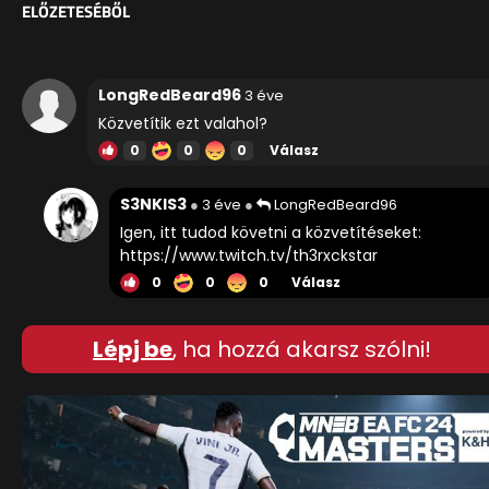
ELŐZETESÉBŐL
LongRedBeard96
3 éve
Közvetítik ezt valahol?
0
0
0
Válasz
S3NKIS3
3 éve
LongRedBeard96
Igen, itt tudod követni a közvetítéseket:
https://www.twitch.tv/th3rxckstar
0
0
0
Válasz
Lépj be
, ha hozzá akarsz szólni!