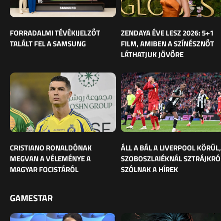
FORRADALMI TÉVÉKIJELZŐT
ZENDAYA ÉVE LESZ 2026: 5+1
TALÁLT FEL A SAMSUNG
FILM, AMIBEN A SZÍNÉSZNŐT
LÁTHATJUK JÖVŐRE
CRISTIANO RONALDÓNAK
ÁLL A BÁL A LIVERPOOL KÖRÜL,
MEGVAN A VÉLEMÉNYE A
SZOBOSZLAIÉKNÁL SZTRÁJKRÓ
MAGYAR FOCISTÁRÓL
SZÓLNAK A HÍREK
GAMESTAR