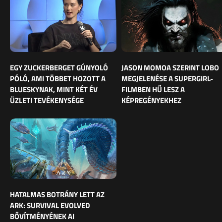
EGY ZUCKERBERGET GÚNYOLÓ
JASON MOMOA SZERINT LOBO
PÓLÓ, AMI TÖBBET HOZOTT A
MEGJELENÉSE A SUPERGIRL-
BLUESKYNAK, MINT KÉT ÉV
FILMBEN HŰ LESZ A
ÜZLETI TEVÉKENYSÉGE
KÉPREGÉNYEKHEZ
HATALMAS BOTRÁNY LETT AZ
ARK: SURVIVAL EVOLVED
BŐVÍTMÉNYÉNEK AI