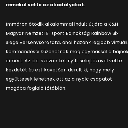
remekül vette az akadályokat.
Immáron ötödik alkalommal indult útjára a K&H
Magyar Nemzeti E-sport Bajnokság Rainbow Six
Siege versenysorozata, ahol hazánk legjobb virtuáli
kommandósai küzdhetnek meg egymással a bajnok
címért. Az idei szezon két nyílt selejtezővel vette
kezdetét és ezt követően derült ki, hogy mely
együttesek lehetnek ott az a nyolc csapatot
magába foglaló főtáblán.