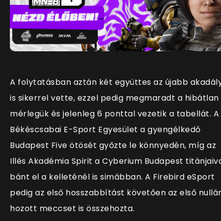
A folytatásban aztán két együttes az újabb akadál
is sikerrel vette, ezzel pedig megmaradt a hibátlan
mérlegük és jelenleg 6 ponttal vezetik a tabellát. A
Békéscsabai E-Sport Egyesület a gyengélkedő
Budapest Five ötösét győzte le könnyedén, míg az
Illés Akadémia Spirit a Cyberium Budapest titánjaiv
bánt el a kelleténél is simábban. A Firebird eSport
pedig az első hosszabbítást követően az első nullá
hozott meccset is összehozta.