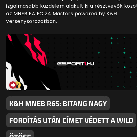
izgalmasabb küzdelem alakult ki a résztvevők közö
az MNEB EA FC 24 Masters powered by K&H
versenysorozatban.
K&H MNEB R6S: BITANG NAGY
FORDÍTÁS UTÁN CÍMET VÉDETT A WILD