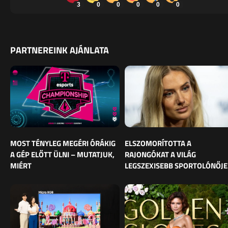
3
0
0
0
0
0
PARTNEREINK AJÁNLATA
MOST TÉNYLEG MEGÉRI ÓRÁKIG
ELSZOMORÍTOTTA A
A GÉP ELŐTT ÜLNI – MUTATJUK,
RAJONGÓKAT A VILÁG
MIÉRT
LEGSZEXISEBB SPORTOLÓNŐJE