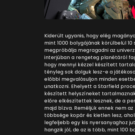
Kiderült ugyanis, hogy elég magányos
mint 1000 bolygójának körülbelül 10 
megpróbálja megragadni az univerz
interjúban a rengeteg planétáról fa
hogy mennyi kézzel készített tarta
tényleg sok dolguk lesz-e a játékoso
előbbi megvalósuljon minden esetb
unatkozni. Ehelyett a Starfield proc
készített helyszíneket tartalmaznak
előre elkészítettek lesznek, de a p
majd bízva. Reméljük ennek nem az
többsége kopár és kietlen lesz, aho
legfeljebb egy kis nyersanyaghoz jut
hangzik jól, de az is több, mint 100 b