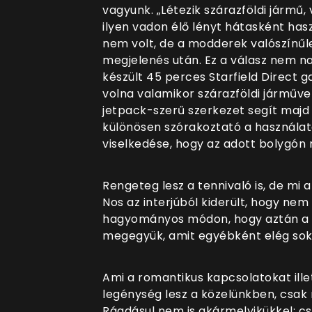
vagyunk. „Létezik szárazföldi jármű
ilyen vadon élő lényt hátasként has
nem volt, de a modderek valószínű
megjelenés után. Ez a válasz nem n
készült 45 perces Starfield Direct 
volna valamikor szárazföldi járműve
jetpack-szerű szerkezet segít majd
különösen szórakoztató a használata
viselkedése, hogy az adott bolygón m
Rengeteg lesz a tennivaló is, de mi
Nos az interjúból kiderült, hogy nem
hagyományos módon, hogy aztán a kü
megegyük, amit egyébként elég sok
Ami a romantikus kapcsolatokat ille
legénység lesz a közelünkben, csak
Ráadásul nem is akármelyikükkel: c