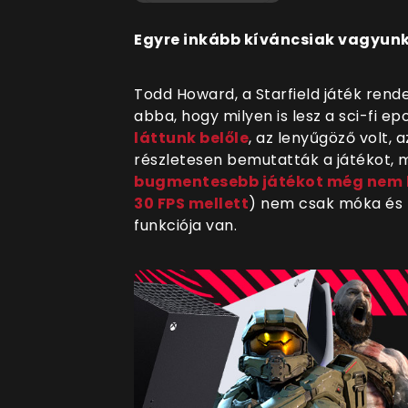
Egyre inkább kíváncsiak vagyunk
Todd Howard, a Starfield játék ren
abba, hogy milyen is lesz a sci-fi e
láttunk belőle
, az lenyűgöző volt,
részletesen bemutatták a játékot, m
bugmentesebb játékot még nem 
30 FPS mellett
) nem csak móka és 
funkciója van.