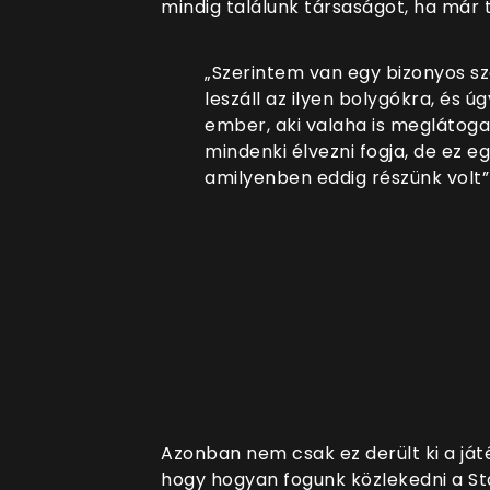
mindig találunk társaságot, ha már 
„Szerintem van egy bizonyos s
leszáll az ilyen bolygókra, és ú
ember, aki valaha is meglátoga
mindenki élvezni fogja, de ez e
amilyenben eddig részünk volt
Azonban nem csak ez derült ki a játé
hogy hogyan fogunk közlekedni a St