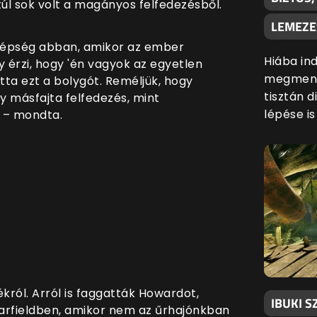
túl sok volt a magányos felfedezésből.
LEMEZE
zépség abban, amikor az ember
Hiába ind
gy érzi, hogy 'én vagyok az egyetlen
megmenté
tta ezt a bolygót. Reméljük, hogy
tisztán d
gy másfajta felfedezés, mint
lépése i
” – mondta.
król. Arról is faggatták Howardot,
IBUKI S
arfieldben, amikor nem az űrhajónkban