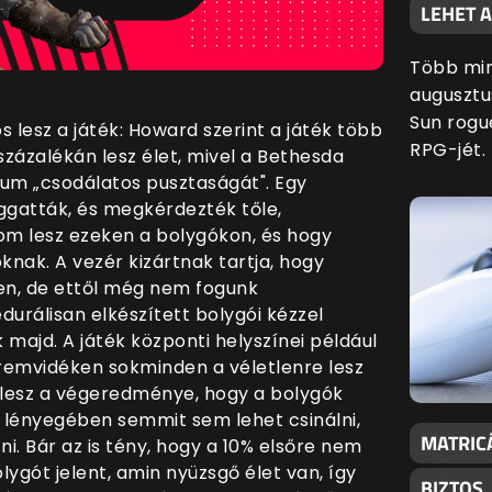
LEHET 
Több min
augusztu
Sun rogu
 lesz a játék: Howard szerint a játék több
RPG-jét.
százalékán lesz élet, mivel a Bethesda
um „csodálatos pusztaságát". Egy
ggatták, és megkérdezték tőle,
lom lesz ezeken a bolygókon, és hogy
knak. A vezér kizártnak tartja, hogy
en, de ettől még nem fogunk
edurálisan elkészített bolygói kézzel
 majd. A játék központi helyszínei például
eremvidéken sokminden a véletlenre lesz
 lesz a végeredménye, hogy a bolygók
l lényegében semmit sem lehet csinálni,
MATRIC
ni. Bár az is tény, hogy a 10% elsőre nem
olygót jelent, amin nyüzsgő élet van, így
BIZTOS