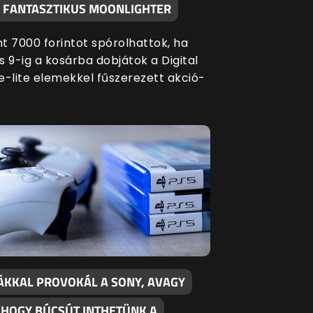
A FANTASZTIKUS MOONLIGHTER
t 7000 forintot spórolhattok, ha
s 9-ig a kosárba dobjátok a Digital
e-lite elemekkel fűszerezett akció-
ÁKKAL PROVOKÁL A SONY, AVAGY
, HOGY BÚCSÚT INTHETÜNK A