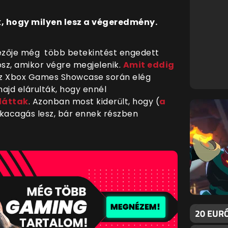
, hogy milyen lesz a végeredmény.
dezője még több betekintést engedett
posz, amikor végre megjelenik.
Amit eddig
 az Xbox Games Showcase során elég
ajd elárulták, hogy ennél
láttak
. Azonban most kiderült, hogy (
a
kacagás lesz, bár ennek részben
20 EURÓ