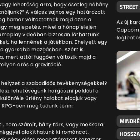
, vagy lehetőség arra, hogy esetleg néhány
STREET
ználjunk?” A válasz sajnos egy határozott
leg hamar változtatnak majd ezen a
Az új kar
agy meglepetés, mivel a hónap elején
Capcom l
gameplay videóban biztosan láthattunk
legfonto
ket, ha lennének a játékban. Ehelyett egy
 a gyorsabb mozgásban. Azért is
, mert attól függően változik majd a
ilyen erős a gravitáció.
 a helyzet a szabadidős tevékenységekkel?
 lesz lehetőségünk horgászni például a
lönféle űrlény halakat eladjuk vagy
 RPG-ben meg tudunk tenni.
MINDKÉ
ti, nem számít, hány társ, vagy mekkora
 néggyel alakíthatunk ki románcot.
HOSSZA
sak négy előre meghatározott karakter