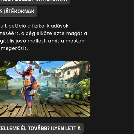
S JÁTÉKOKNAK
ult petíció a fizikai kiadások
séért, a cég elkötelezte magát a
igitális jövő mellett, amit a mostani
s megerősít.
ZELLEME ÉL TOVÁBB? ILYEN LETT A