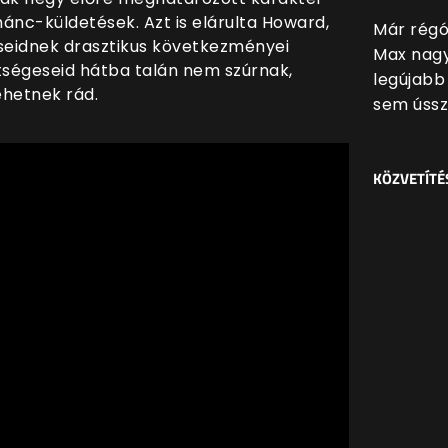
ánc-küldetések. Azt is elárulta Howard,
Már régó
éseidnek drasztikus következményei
Max nagy
etségeseid hátba talán nem szúrnak,
legújabb 
ehetnek rád.
sem ússz
KÖZVETÍTÉ