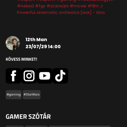
#neked
#fyp
#starwars
#movie
#film
♬
Powerful cinematic orchestra [war] - Sino
12th Man
23/07/29 14:00
KÖVESS MINKET!
#gaming
#StarWars
GAMER SZÓTÁR