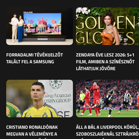
FORRADALMI TÉVÉKIJELZŐT
ZENDAYA ÉVE LESZ 2026: 5+1
TALÁLT FEL A SAMSUNG
FILM, AMIBEN A SZÍNÉSZNŐT
LÁTHATJUK JÖVŐRE
CRISTIANO RONALDÓNAK
ÁLL A BÁL A LIVERPOOL KÖRÜL,
MEGVAN A VÉLEMÉNYE A
SZOBOSZLAIÉKNÁL SZTRÁJKRÓ