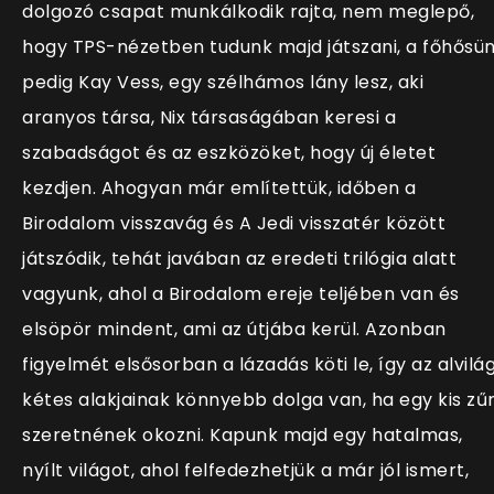
dolgozó csapat munkálkodik rajta, nem meglepő,
hogy TPS-nézetben tudunk majd játszani, a főhősü
pedig
Kay Vess, egy szélhámos lány lesz, aki
aranyos társa, Nix társaságában keresi a
szabadságot és az eszközöket, hogy új életet
kezdjen. Ahogyan már említettük, időben a
Birodalom visszavág és A Jedi visszatér között
játszódik, tehát javában az eredeti trilógia alatt
vagyunk, ahol a Birodalom ereje teljében van és
elsöpör mindent, ami az útjába kerül. Azonban
figyelmét elsősorban a lázadás köti le, így az alvilá
kétes alakjainak könnyebb dolga van, ha egy kis zű
szeretnének okozni. Kapunk majd egy hatalmas,
nyílt világot, ahol felfedezhetjük a már jól ismert,