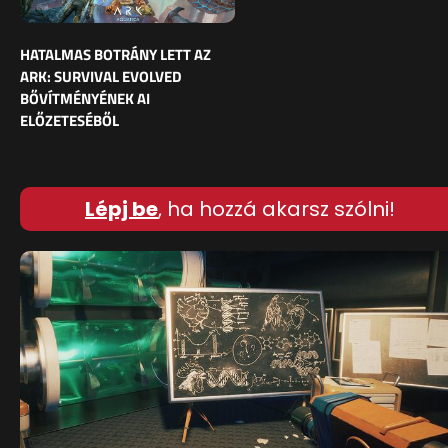
HATALMAS BOTRÁNY LETT AZ
ARK: SURVIVAL EVOLVED
BŐVÍTMÉNYÉNEK AI
ELŐZETESÉBŐL
Lépj be
, ha hozzá akarsz szólni!