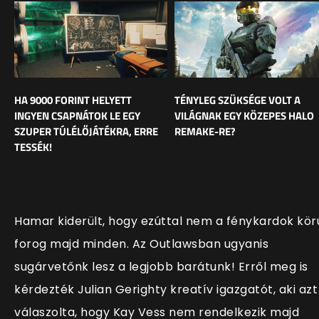
HA 9000 FORINT HELYETT
TÉNYLEG SZÜKSÉGE VOLT A
INGYEN CSAPNÁTOK LE EGY
VILÁGNAK EGY KÖZEPES HALO
SZUPER TÚLÉLŐJÁTÉKRA, ERRE
REMAKE-RE?
TESSÉK!
Hamar kiderült, hogy ezúttal
nem a fénykardok kör
forog majd minden. Az Outlawsban ugyanis
sugárvetőnk lesz a legjobb barátunk! Erről meg is
kérdezték Julian Gerighty kreatív igazgatót, aki azt
válaszolta, hogy Kay Vess nem rendelkezik majd