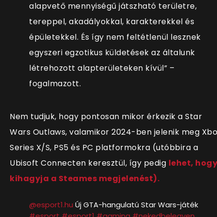
alapvető mennyiségű játszható területre,
tereppel, akadályokkal, karakterekkel és
épületekkel. És így nem feltétlenül lesznek
egyszeri egzotikus küldetések az általunk
létrehozott alapterületeken kívül” –
fogalmazott.
Nem tudjuk, hogy pontosan mikor érkezik a Star
Wars Outlaws, valamikor 2024-ben jelenik meg
Xbo
Series X/S, PS5 és PC platformokra (utóbbira a
Ubisoft Connecten keresztül
, így pedig
lehet,
hog
kihagyja a Steames megjelenést).
@esport1.hu
Új GTA-hangulatú Star Wars-játék
#esport
#esport1
#gaming
#nekedbelegyen