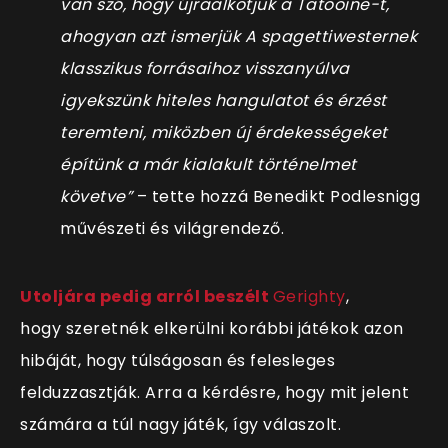
van szó, hogy újraalkotjuk a Tatooine-t,
ahogyan azt ismerjük A spagettiwesternek
klasszikus forrásaihoz visszanyúlva
igyekszünk hiteles hangulatot és érzést
teremteni, miközben új érdekességeket
építünk a már kialakult történelmet
követve”
– tette hozzá Benedikt Podlesnigg
művészeti és világrendező.
Utoljára pedig arról beszélt
Gerighty
,
hogy
szeretnék elkerülni korábbi játékok azon
hibáját, hogy túlságosan és felesleges
felduzzasztják. Arra a kérdésre, hogy mit jelent
számára a túl nagy játék, így válaszolt.