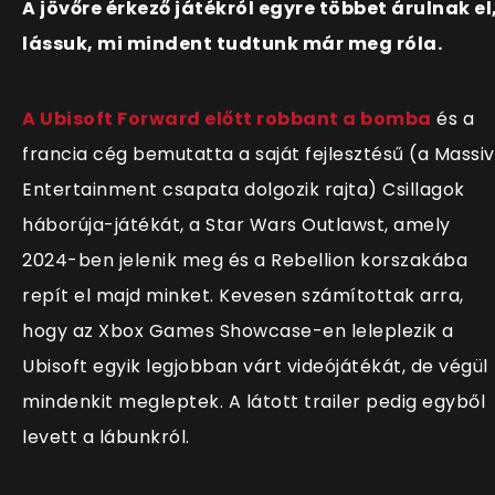
A jövőre érkező játékról egyre többet árulnak el
lássuk, mi mindent tudtunk már meg róla.
A Ubisoft Forward előtt robbant a bomba
és a
francia cég bemutatta a saját fejlesztésű (a Massi
Entertainment csapata dolgozik rajta) Csillagok
háborúja-játékát, a Star Wars Outlawst, amely
2024-ben jelenik meg és a Rebellion korszakába
repít el majd minket.
Kevesen számítottak arra,
hogy az Xbox Games Showcase-en leleplezik a
Ubisoft egyik legjobban várt videójátékát, de végül
mindenkit megleptek. A látott trailer pedig egyből
levett a lábunkról.