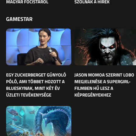
MAGYAR FOCISTÁRÓL
SZÓLNAK A HÍREK
GAMESTAR
EGY ZUCKERBERGET GÚNYOLÓ
JASON MOMOA SZERINT LOBO
PÓLÓ, AMI TÖBBET HOZOTT A
MEGJELENÉSE A SUPERGIRL-
BLUESKYNAK, MINT KÉT ÉV
FILMBEN HŰ LESZ A
ÜZLETI TEVÉKENYSÉGE
KÉPREGÉNYEKHEZ