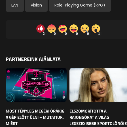
LAN
Vision
Role-Playing Game (RPG)
2
0
0
0
0
1
PARTNEREINK AJÁNLATA
MOST TÉNYLEG MEGÉRI ÓRÁKIG
ELSZOMORÍTOTTA A
A GÉP ELŐTT ÜLNI – MUTATJUK,
RAJONGÓKAT A VILÁG
MIÉRT
LEGSZEXISEBB SPORTOLÓNŐJE