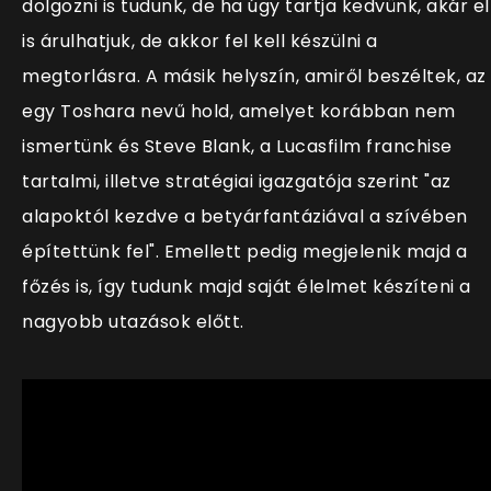
dolgozni is tudunk, de ha úgy tartja kedvünk, akár el
is árulhatjuk, de akkor fel kell készülni a
megtorlásra. A másik helyszín, amiről beszéltek, az
egy Toshara nevű hold, amelyet korábban nem
ismertünk és Steve Blank, a Lucasfilm franchise
tartalmi, illetve stratégiai igazgatója szerint "az
alapoktól kezdve a betyárfantáziával a szívében
építettünk fel". Emellett pedig megjelenik majd a
főzés is, így tudunk majd saját élelmet készíteni a
nagyobb utazások előtt.