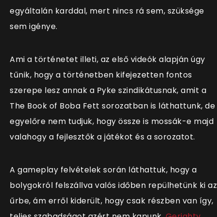
egyáltalán karddal, mert nincs rá sem, szüksége
sem igénye.
Ami a történetet illeti, az első videók alapján úgy
tűnik, hogy a történetben kifejezetten fontos
szerepe lesz annak a Pyke szindikátusnak, amit a
The Book of Boba Fett sorozatban is láthattunk, de
egyelőre nem tudjuk, hogy össze is mossák-e majd
valahogy a fejlesztők a játékot és a sorozatot.
A gameplay felvételek során láthattuk, hogy a
bolygokról felszállva valós időben repülhetünk ki az
űrbe, ám erről kiderült, hogy csak részben van így,
teljes szabadságot azért nem kapunk.
Gerighty