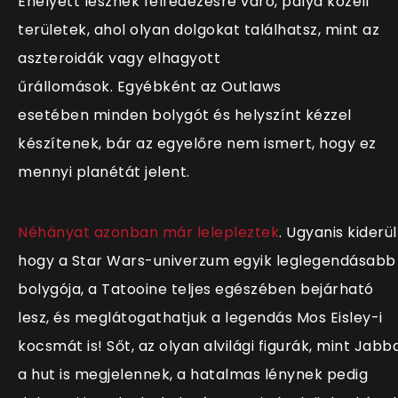
Ehelyett lesznek felfedezésre váró, pálya közeli
területek, ahol olyan dolgokat találhatsz, mint az
aszteroidák vagy elhagyott
űrállomások. Egyébként az Outlaws
esetében minden bolygót és helyszínt kézzel
készítenek, bár az egyelőre nem ismert, hogy ez
mennyi planétát jelent.
Néhányat azonban már lelepleztek
. Ugyanis kiderül
hogy a Star Wars-univerzum egyik leglegendásabb
bolygója, a Tatooine teljes egészében bejárható
lesz, és meglátogathatjuk a legendás Mos Eisley-i
kocsmát is! Sőt, az olyan alvilági figurák, mint Jabb
a hut is megjelennek, a hatalmas lénynek pedig