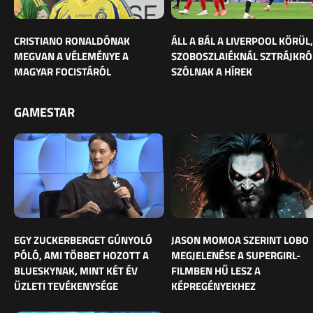
CRISTIANO RONALDÓNAK
ÁLL A BÁL A LIVERPOOL KÖRÜL,
MEGVAN A VÉLEMÉNYE A
SZOBOSZLAIÉKNÁL SZTRÁJKRÓ
MAGYAR FOCISTÁRÓL
SZÓLNAK A HÍREK
GAMESTAR
EGY ZUCKERBERGET GÚNYOLÓ
JASON MOMOA SZERINT LOBO
PÓLÓ, AMI TÖBBET HOZOTT A
MEGJELENÉSE A SUPERGIRL-
BLUESKYNAK, MINT KÉT ÉV
FILMBEN HŰ LESZ A
ÜZLETI TEVÉKENYSÉGE
KÉPREGÉNYEKHEZ