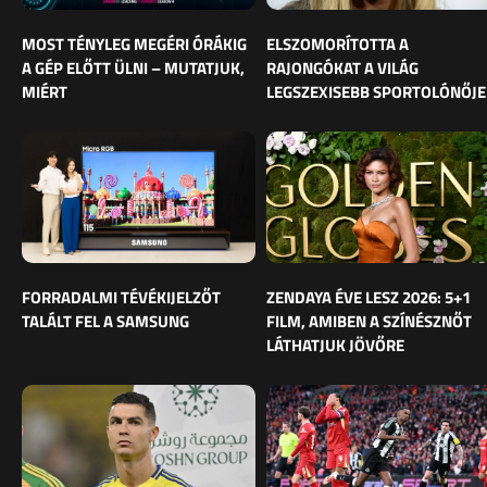
MOST TÉNYLEG MEGÉRI ÓRÁKIG
ELSZOMORÍTOTTA A
A GÉP ELŐTT ÜLNI – MUTATJUK,
RAJONGÓKAT A VILÁG
MIÉRT
LEGSZEXISEBB SPORTOLÓNŐJE
FORRADALMI TÉVÉKIJELZŐT
ZENDAYA ÉVE LESZ 2026: 5+1
TALÁLT FEL A SAMSUNG
FILM, AMIBEN A SZÍNÉSZNŐT
LÁTHATJUK JÖVŐRE