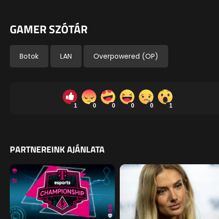
GAMER SZÓTÁR
Botok
LAN
Overpowered (OP)
1
0
0
0
0
1
PARTNEREINK AJÁNLATA