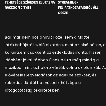
TEHETSÉGE SZÍVESEN ELUTAZNA
STREAMING-
RACCOON CITYBE
FELIRATKOZÁSAIDBÓL ÁLL
ÖSSZE
Bár már nem hoz annyit közel sem a Mattel
játékbabájáról szóló alkotása, mint az első héten, 
korántsem csökkent az érdeklődés iránta, hiszen
időnként jóval többen ülnek be rá még mindig a
mozikba, mint azt előre várták volna az elemzők. A
elővételes jegyeladások az egekbe szöktek, és
rekordot döntött a második hétvége a
látogatottság tekintetében.