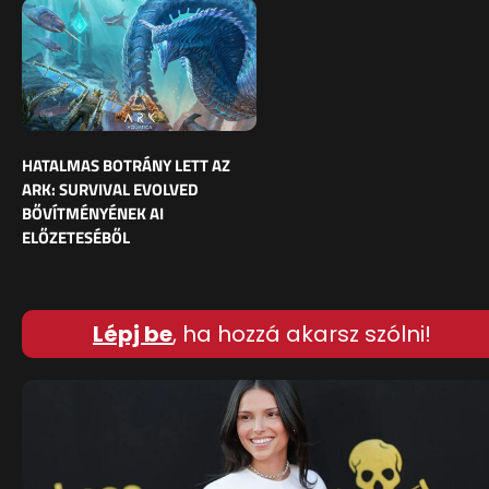
HATALMAS BOTRÁNY LETT AZ
ARK: SURVIVAL EVOLVED
BŐVÍTMÉNYÉNEK AI
ELŐZETESÉBŐL
Lépj be
, ha hozzá akarsz szólni!