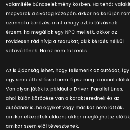
valamiféle bűncselekmény közben. Ha tehát valaki
megverek a sivatag közepén, akkor ne kerüljön rá
azonnal a körözés, mint ahogy azt is túlzásnak
érzem, ha megállok egy NPC mellett, akkor az
rövidesen rád hívja a zsarukat, akik kérdés nélkül
szitává lőnek. Na ez nem túl reális.
Az is újdonság lehet, hogy felismerik az autódat, így
egy sima átfestéssel nem lépsz meg azonnal előlük
Van olyan játék is, például a Driver: Parallel Lines,
ahol külön körözése van a karakterednek és az
autódnak is, ha egyiket vagy másikat nem látták,
amikor elkezdtek üldözni, akkor meglóghatsz előlük
amikor szem elől tévesztenek.