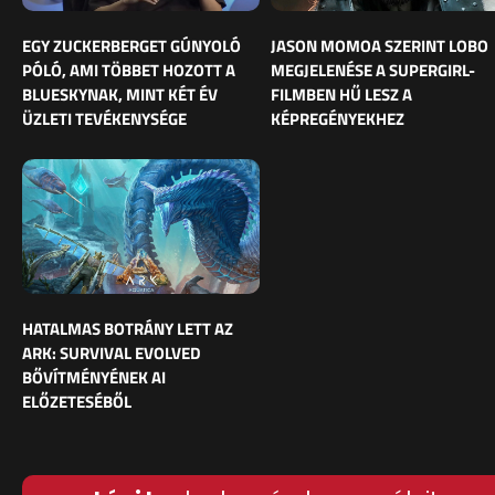
EGY ZUCKERBERGET GÚNYOLÓ
JASON MOMOA SZERINT LOBO
PÓLÓ, AMI TÖBBET HOZOTT A
MEGJELENÉSE A SUPERGIRL-
BLUESKYNAK, MINT KÉT ÉV
FILMBEN HŰ LESZ A
ÜZLETI TEVÉKENYSÉGE
KÉPREGÉNYEKHEZ
HATALMAS BOTRÁNY LETT AZ
ARK: SURVIVAL EVOLVED
BŐVÍTMÉNYÉNEK AI
ELŐZETESÉBŐL