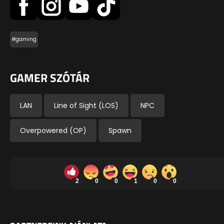
#gaming
GAMER SZÓTÁR
LAN
Line of Sight (LOS)
NPC
Overpowered (OP)
Spawn
2
0
0
1
0
0