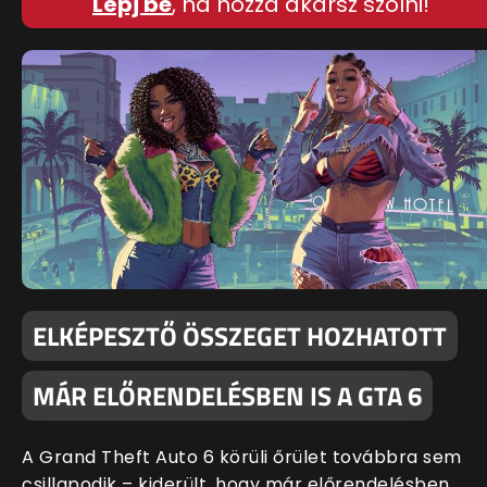
Lépj be
, ha hozzá akarsz szólni!
ELKÉPESZTŐ ÖSSZEGET HOZHATOTT
MÁR ELŐRENDELÉSBEN IS A GTA 6
A Grand Theft Auto 6 körüli őrület továbbra sem
csillapodik – kiderült, hogy már előrendelésben