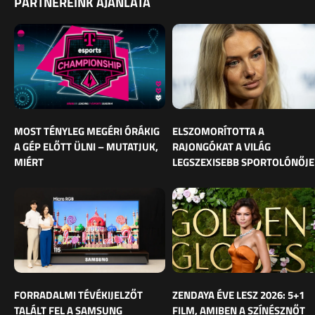
PARTNEREINK AJÁNLATA
MOST TÉNYLEG MEGÉRI ÓRÁKIG
ELSZOMORÍTOTTA A
A GÉP ELŐTT ÜLNI – MUTATJUK,
RAJONGÓKAT A VILÁG
MIÉRT
LEGSZEXISEBB SPORTOLÓNŐJE
FORRADALMI TÉVÉKIJELZŐT
ZENDAYA ÉVE LESZ 2026: 5+1
TALÁLT FEL A SAMSUNG
FILM, AMIBEN A SZÍNÉSZNŐT