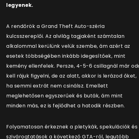
legyenek.
A rendőrök a Grand Theft Auto-széria
kulcsszereplői. Az alvilág tagjaként számtalan
alkalommal kerülünk velük szembe, ám azért az
esetek többségében inkább idegesítőek, mint
kemény ellenfelek. Persze, 4-5-6 csillagnál már od
kell rájuk figyelni, de az alatt, akkor is lerázod őket,
ha semmi extrát nem csinálsz. Emellett
meglehetősen egyszerűek és buták, ám mint
minden más, ez is fejlődhet a hatodik részben.
Folyamatosan érkeznek a pletykák, spekulációk és
szivárogtatások a következő GTA-ról, legutóbb