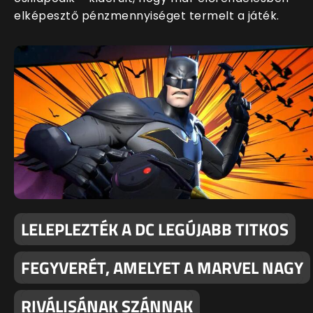
elképesztő pénzmennyiséget termelt a játék.
LELEPLEZTÉK A DC LEGÚJABB TITKOS
FEGYVERÉT, AMELYET A MARVEL NAGY
RIVÁLISÁNAK SZÁNNAK