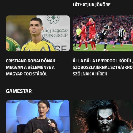
LÁTHATJUK JÖVŐRE
CRISTIANO RONALDÓNAK
ÁLL A BÁL A LIVERPOOL KÖRÜL,
MEGVAN A VÉLEMÉNYE A
SZOBOSZLAIÉKNÁL SZTRÁJKRÓ
MAGYAR FOCISTÁRÓL
SZÓLNAK A HÍREK
GAMESTAR