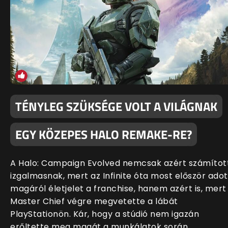
TÉNYLEG SZÜKSÉGE VOLT A VILÁGNAK
EGY KÖZEPES HALO REMAKE-RE?
A Halo: Campaign Evolved nemcsak azért számítot
izgalmasnak, mert az Infinite óta most először adot
magáról életjelet a franchise, hanem azért is, mert
Master Chief végre megvetette a lábát
PlayStationön. Kár, hogy a stúdió nem igazán
erőltette meg magát a munkálatok során.