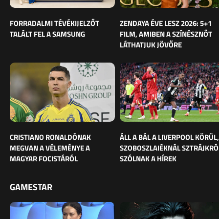
FORRADALMI TÉVÉKIJELZŐT
ZENDAYA ÉVE LESZ 2026: 5+1
TALÁLT FEL A SAMSUNG
FILM, AMIBEN A SZÍNÉSZNŐT
LÁTHATJUK JÖVŐRE
CRISTIANO RONALDÓNAK
ÁLL A BÁL A LIVERPOOL KÖRÜL,
MEGVAN A VÉLEMÉNYE A
SZOBOSZLAIÉKNÁL SZTRÁJKRÓ
MAGYAR FOCISTÁRÓL
SZÓLNAK A HÍREK
GAMESTAR