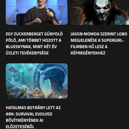
EGY ZUCKERBERGET GÚNYOLÓ
JASON MOMOA SZERINT LOBO
PÓLÓ, AMI TÖBBET HOZOTT A
MEGJELENÉSE A SUPERGIRL-
BLUESKYNAK, MINT KÉT ÉV
FILMBEN HŰ LESZ A
ÜZLETI TEVÉKENYSÉGE
KÉPREGÉNYEKHEZ
HATALMAS BOTRÁNY LETT AZ
ARK: SURVIVAL EVOLVED
BŐVÍTMÉNYÉNEK AI
ELŐZETESÉBŐL