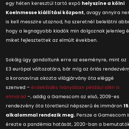
egy héten keresztül tartó expó
helyszíne a kölni
Koelnmesse kiállítási központ
, avagy annyira n
is kell messzire utaznod, ha szeretnél belelátni abb
hogy a legnagyobb kiadók min dolgoznak jelenleg 
miket fejlesztettek az elmúlt években.
Sokáig úgy gondoltunk erre az eseményre, mint az
E3 európai változatára, bár míg az óriás rendezvén
a koronavírus okozta világjárvány óta eléggé
szenved –
érdeklődés hiányában például idén is
elmarad
–, addig a Gamescom az első, 2009-es
rendezvény óta töretlenül népszerű és immáron
15
alkalommal rendezik meg.
Persze a Gamescom i
érezte a pandémia hatását, 2020-ban a bemutató