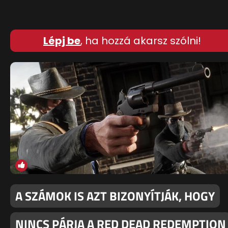
Lépj be
, ha hozzá akarsz szólni!
A SZÁMOK IS AZT BIZONYÍTJÁK, HOGY
NINCS PÁRJA A RED DEAD REDEMPTION