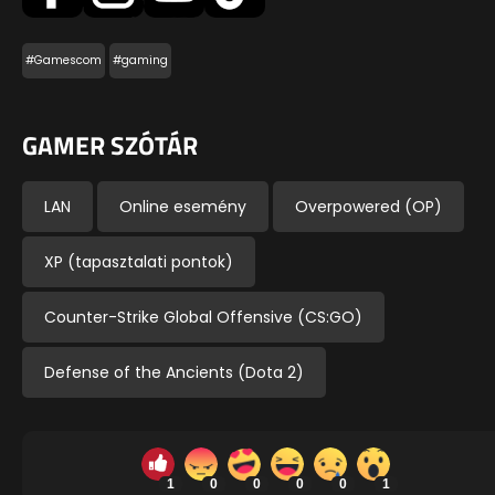
#Gamescom
#gaming
GAMER SZÓTÁR
LAN
Online esemény
Overpowered (OP)
XP (tapasztalati pontok)
Counter-Strike Global Offensive (CS:GO)
Defense of the Ancients (Dota 2)
1
0
0
0
0
1