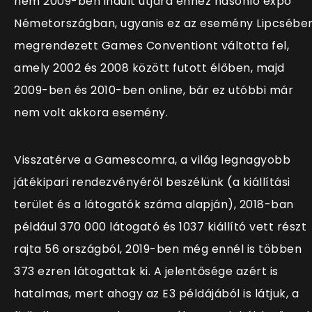
nem 2009-ben indult útjára ehhez hasonló expó
Németországban, ugyanis ez az esemény Lipcsébe
megrendezett Games Conventiont váltotta fel,
amely 2002 és 2008 között futott élőben, majd
2009-ben és 2010-ben online, bár ez utóbbi már
nem volt akkora esemény.
Visszatérve a Gamescomra, a világ legnagyobb
játékipari rendezvényéről beszélünk (a kiállítási
terület és a látogatók száma alapján), 2018-ban
például 370 000 látogató és 1037 kiállító vett részt
rajta 56 országból, 2019-ben még ennél is többen
373 ezren látogattak ki. A jelentősége azért is
hatalmas, mert ahogy az E3 példájából is látjuk, a