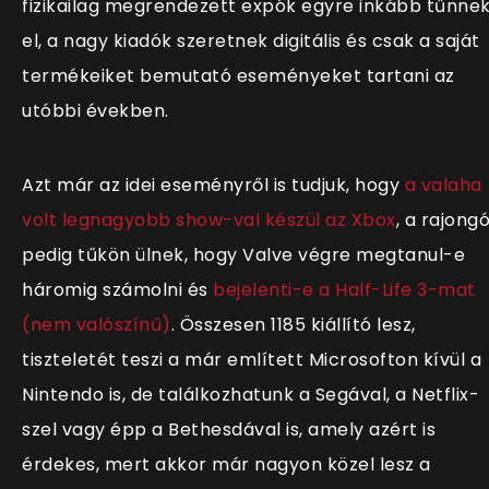
fizikailag megrendezett expók egyre inkább tűnne
el, a nagy kiadók szeretnek digitális és csak a saját
termékeiket bemutató eseményeket tartani az
utóbbi években.
Azt már az idei eseményről is tudjuk, hogy
a valaha
volt legnagyobb show-val készül az Xbox
, a rajong
pedig tűkön ülnek, hogy Valve végre megtanul-e
háromig számolni és
bejelenti-e a Half-Life 3-mat
(nem valószínű)
. Összesen 1185 kiállító lesz,
tiszteletét teszi a már említett Microsofton kívül a
Nintendo is, de találkozhatunk a Segával, a Netflix-
szel vagy épp a Bethesdával is, amely azért is
érdekes, mert akkor már nagyon közel lesz a