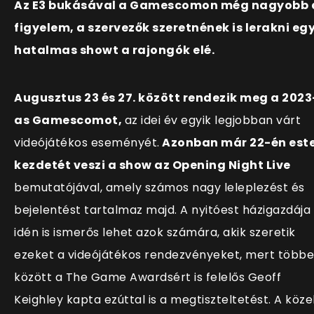
Az E3 bukásával a Gamescomon még nagyobb 
figyelem, a szervezők szeretnének is lerakni eg
hatalmas showt a rajongók elé.
Augusztus 23 és 27. között rendezik meg a 2023
as Gamescomot,
az idei év egyik legjobban várt
videójátékos eseményét.
Azonban már 22-én est
kezdetét veszi a show
az Opening Night Live
bemutatójával, amely számos nagy leleplezést és
bejelentést tartalmaz majd. A nyitóest házigazdája
idén is ismerős lehet azok számára, akik szeretik
ezeket a videójátékos rendezvényeket, mert több
között a The Game Awardsért is felelős Geoff
Keighley kapta ezúttal is a megtiszteltetést. A köze