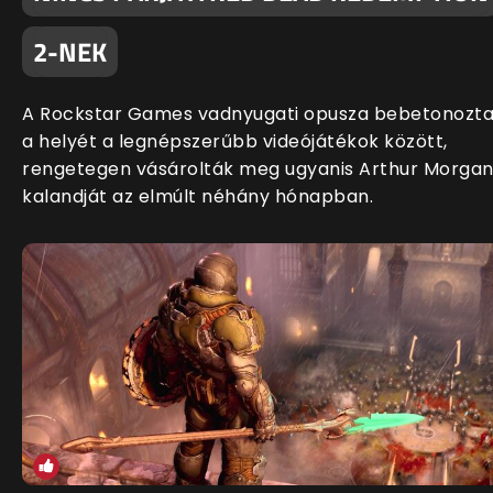
2-NEK
A Rockstar Games vadnyugati opusza bebetonozt
a helyét a legnépszerűbb videójátékok között,
rengetegen vásárolták meg ugyanis Arthur Morga
kalandját az elmúlt néhány hónapban.