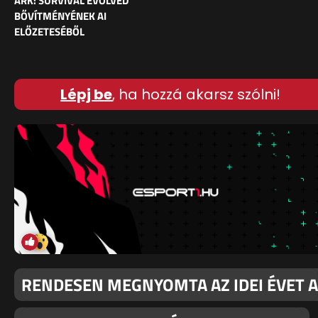
ARK: SURVIVAL EVOLVED
BŐVÍTMÉNYÉNEK AI
ELŐZETESÉBŐL
Lépj be
, ha hozzá akarsz szólni!
RENDESEN MEGNYOMTA AZ IDEI ÉVET A