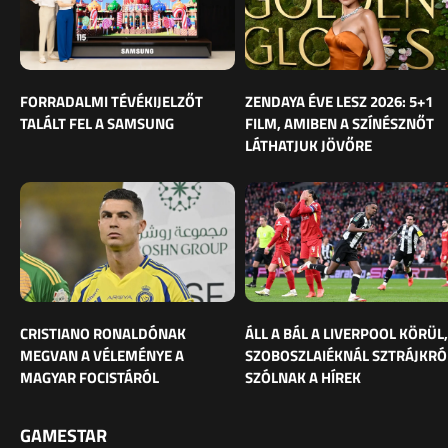
FORRADALMI TÉVÉKIJELZŐT
ZENDAYA ÉVE LESZ 2026: 5+1
TALÁLT FEL A SAMSUNG
FILM, AMIBEN A SZÍNÉSZNŐT
LÁTHATJUK JÖVŐRE
CRISTIANO RONALDÓNAK
ÁLL A BÁL A LIVERPOOL KÖRÜL,
MEGVAN A VÉLEMÉNYE A
SZOBOSZLAIÉKNÁL SZTRÁJKRÓ
MAGYAR FOCISTÁRÓL
SZÓLNAK A HÍREK
GAMESTAR