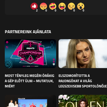
2
0
0
0
0
0
PARTNEREINK AJÁNLATA
MOST TÉNYLEG MEGÉRI ÓRÁKIG
ELSZOMORÍTOTTA A
A GÉP ELŐTT ÜLNI – MUTATJUK,
RAJONGÓKAT A VILÁG
MIÉRT
LEGSZEXISEBB SPORTOLÓNŐJE