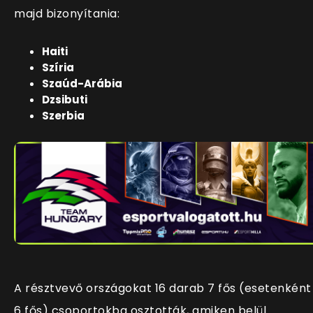
majd bizonyítania:
Haiti
Szíria
Szaúd-Arábia
Dzsibuti
Szerbia
A résztvevő országokat 16 darab 7 fős (esetenként
6 fős) csoportokba osztották, amiken belül