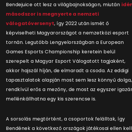
Bendejuice ott lesz a világbajnokságon, miután
idé
másodszor is megnyerte a nemzeti
válogatóversenyt
, így 2022 után ismét ő
képviselheti Magyarországot a nemzetközi esport
tornán. Legutóbb Lengyelországban a European
Games Esports Championship keretein belül
szerepelt a Magyar Esport Válogatott tagjaként,
akkor hajszál híján, de elmaradt a csoda. Az eddigi
tapasztalatok alapján most sem lesz könnyű dolga,
rendkívül erős a mezőny, de most az egyszer igazá
mellénkállhatna egy kis szerencse is.
A sorsolás megtörtént, a csoportok felálltak, így
Bendének a következő országok játékosai ellen kell