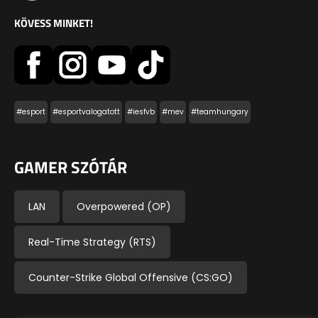
KÖVESS MINKET!
#esport
#esportvalogatott
#iesfvb
#mev
#teamhungary
GAMER SZÓTÁR
LAN
Overpowered (OP)
Real-Time Strategy (RTS)
Counter-Strike Global Offensive (CS:GO)