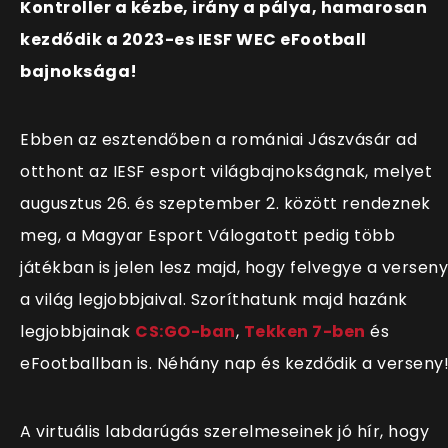
Kontroller a kézbe, irány a pálya, hamarosan
kezdődik a 2023-es IESF WEC eFootball
bajnoksága!
Ebben az esztendőben a romániai Jászvásár ad
otthont az IESF esport világbajnokságnak, melyet
augusztus 26. és szeptember 2. között rendeznek
meg, a Magyar Esport Válogatott pedig több
játékban is jelen lesz majd, hogy felvegye a verseny
a világ legjobbjaival. Szoríthatunk majd hazánk
legjobbjainak
CS:GO-ban
,
Tekken 7-ben
és
eFootballban is. Néhány nap és kezdődik a verseny
A virtuális labdarúgás szerelmeseinek jó hír, hogy