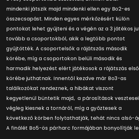
mindenki játszik majd mindenki ellen egy Bo2-es
összecsapást. Minden egyes mérkőzésért külön
pontokat lehet gyűjteni és a végén az a 3 játékos ju
tovább a csoportokból, akik a legtöbb pontot
gyűjtötték. A csoportelsők a rájátszás második
körébe, míg a csoportokon belüli második és
harmadik helyezést elért játékosok a rájátszás első
körébe juthatnak. Innentől kezdve már Bo3-as
találkozókat rendeznek, a hibákat viszont
kegyetlenül büntetik majd, a párosítások vesztesei
végleg kiesnek a tornáról, míg a győztesek a
következő körben folytathatják, tehát nincs alsó-á
A finálét Bo5-ös párharc formájában bonyolítják le