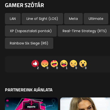
GAMER SZÓTÁR
LAN
Line of Sight (LOS)
Meta
Ultimate
XP (tapasztalati pontok)
Real-Time Strategy (RTS)
Rainbow Six Siege (R6)
2
0
0
1
0
0
PARTNEREINK AJÁNLATA