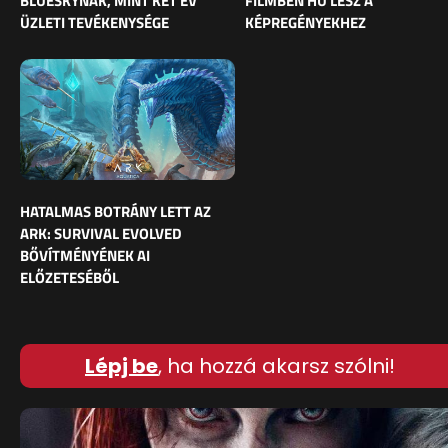
BLUESKYNAK, MINT KÉT ÉV
FILMBEN HŰ LESZ A
ÜZLETI TEVÉKENYSÉGE
KÉPREGÉNYEKHEZ
HATALMAS BOTRÁNY LETT AZ
ARK: SURVIVAL EVOLVED
BŐVÍTMÉNYÉNEK AI
ELŐZETESÉBŐL
Lépj be
, ha hozzá akarsz szólni!