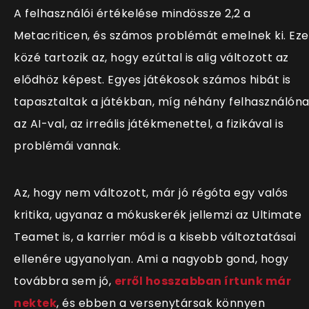
A felhasználói értékelése mindössze 2,2 a
Metacriticen, és számos problémát emelnek ki. Ez
közé tartozik az, hogy ezúttal is alig változott az
elődhöz képest. Egyes játékosok számos hibát is
tapasztaltak a játékban, míg néhány felhasználón
az AI-val, az irreális játékmenettel, a fizikával is
problémái vannak.
Az, hogy nem változott, már jó régóta egy valós
kritika, ugyanaz a mókuskerék jellemzi az Ultimate
Teamet is, a karrier mód is a kisebb változtatásai
ellenére ugyanolyan. Ami a nagyobb gond, hogy
továbbra sem jó,
erről hosszabban írtunk már
nektek
, és ebben a versenytársak könnyen