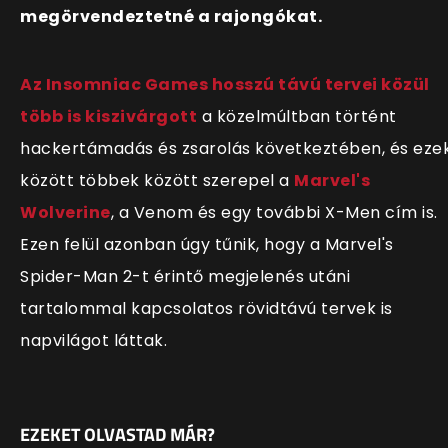
megörvendeztetné a rajongókat.
Az Insomniac Games hosszú távú tervei közül
több is kiszivárgott
a közelmúltban történt
hackertámadás és zsarolás következtében, és eze
között többek között szerepel a
Marvel's
Wolverine
, a Venom és egy további X-Men cím is.
Ezen felül azonban úgy tűnik, hogy a Marvel's
Spider-Man 2-t érintő megjelenés utáni
tartalommal kapcsolatos rövidtávú tervek is
napvilágot láttak.
EZEKET OLVASTAD MÁR?