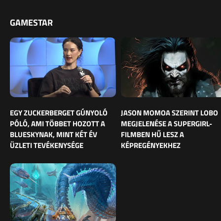
GAMESTAR
EGY ZUCKERBERGET GÚNYOLÓ
JASON MOMOA SZERINT LOBO
PÓLÓ, AMI TÖBBET HOZOTT A
MEGJELENÉSE A SUPERGIRL-
BLUESKYNAK, MINT KÉT ÉV
FILMBEN HŰ LESZ A
ÜZLETI TEVÉKENYSÉGE
KÉPREGÉNYEKHEZ