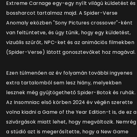
Extreme Carnage egy-egy nyílt világú küldetést és
bossharcot tartalmaz majd. A Spider-Verse
Anomaly eközben "Sony Pictures crossover"-ként
van feltüntetve, és úgy tűnik, hogy egy küldetést,
vizuális szűrőt, NPC-ket és az animációs filmekben
(Spider-Verse) látott gonosztevőket hoz magával.
Ezen túlmenően az év folyamán további ingyenes
extra tartalomból sem lesz hiány, melyekben
lesznek még gyűjtögethető Spider-Botok és ruhák.
Az Insomniac első körben 2024 év végén szerette
volna kiadni a Game of the Year Edition-t is, de ez a
szivárgások miatt lehet, hogy megváltozik. Nemrég
a stúdió azt is megerősítette, hogy a New Game