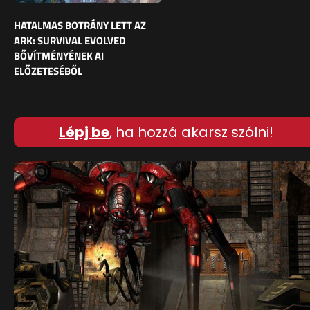
HATALMAS BOTRÁNY LETT AZ
ARK: SURVIVAL EVOLVED
BŐVÍTMÉNYÉNEK AI
ELŐZETESÉBŐL
Lépj be
, ha hozzá akarsz szólni!