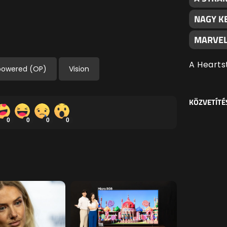
NAGY K
MARVEL
A Hearts
powered (OP)
Vision
KÖZVETÍTÉ
0
0
0
0