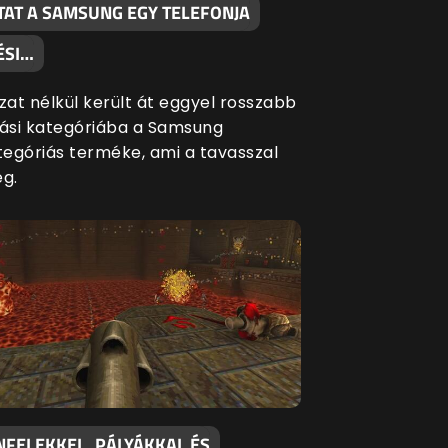
TAT A SAMSUNG EGY TELEFONJA
ÉSI…
at nélkül került át eggyel rosszabb
si kategóriába a Samsung
egóriás terméke, ami a tavasszal
eg.
NFELEKKEL, PÁLYÁKKAL ÉS