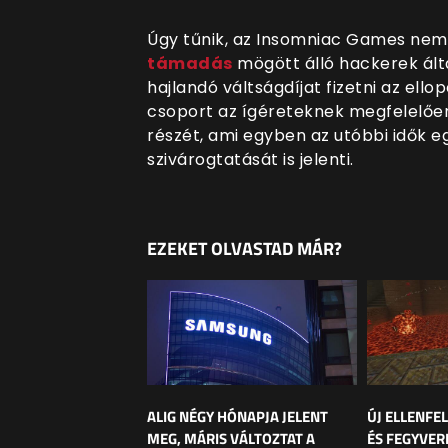
Úgy tűnik, az Insomniac Games nem
támadás
mögött álló hackerek ált
hajlandó váltságdíjat fizetni az ello
csoport az ígéreteknek megfelelően
részét, ami egyben az utóbbi idők e
szivárogtatását is jelenti.
EZEKET OLVASTAD MÁR?
ALIG NÉGY HÓNAPJA JELENT
ÚJ ELLENFE
MEG, MÁRIS VÁLTOZTAT A
ÉS FEGYVER