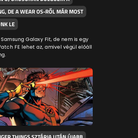
G, DE A WEAR OS-RŐL MÁR MOST
NK LE
Samsung Galaxy Fit, de nem is egy
tch FE lehet az, amivel végül előáll
ng.
GER THINGS SZTÁRJA UTÁN ÚJABB