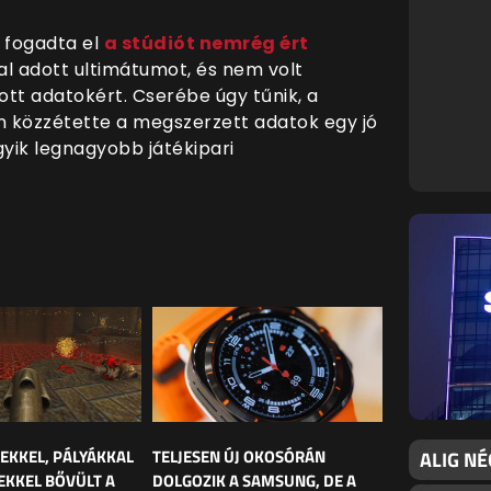
 fogadta el
a stúdiót nemrég ért
al adott ultimátumot, és nem volt
pott adatokért. Cserébe úgy tűnik, a
 közzétette a megszerzett adatok egy jó
gyik legnagyobb játékipari
LEKKEL, PÁLYÁKKAL
TELJESEN ÚJ OKOSÓRÁN
ALIG NÉ
EKKEL BŐVÜLT A
DOLGOZIK A SAMSUNG, DE A