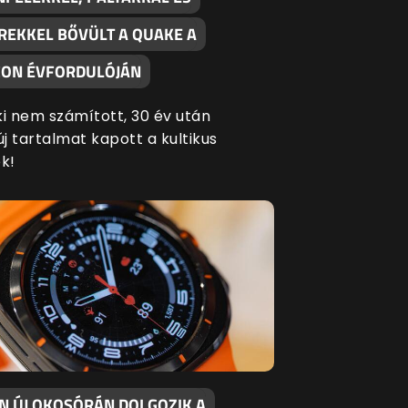
REKKEL BŐVÜLT A QUAKE A
ON ÉVFORDULÓJÁN
ki nem számított, 30 év után
új tartalmat kapott a kultikus
k!
EN ÚJ OKOSÓRÁN DOLGOZIK A