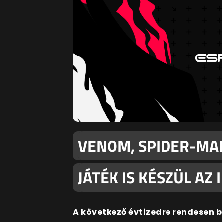
VENOM, SPIDER-MAN
JÁTÉK IS KÉSZÜL AZ
A következő évtizedre rendesen 