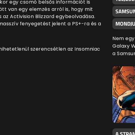
kor egy csomó belsős információt is
t van egy elemzés arról is, hogy mit
SAMSUN
 az Activision Blizzard egybeolvadása.
MONDJU
 masszív fenyegetést jelent a PS+-ra és a
Nem egy 
Galaxy Wa
 hihetetlenül szerencsétlen az Insomniac
a Samsu
A STRAN