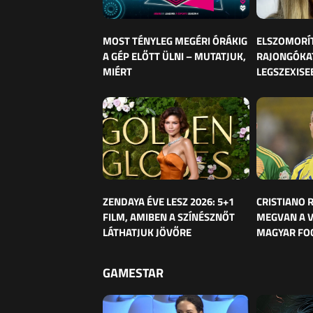
MOST TÉNYLEG MEGÉRI ÓRÁKIG
ELSZOMORÍ
A GÉP ELŐTT ÜLNI – MUTATJUK,
RAJONGÓKAT
MIÉRT
LEGSZEXISE
ZENDAYA ÉVE LESZ 2026: 5+1
CRISTIANO
FILM, AMIBEN A SZÍNÉSZNŐT
MEGVAN A 
LÁTHATJUK JÖVŐRE
MAGYAR FO
GAMESTAR