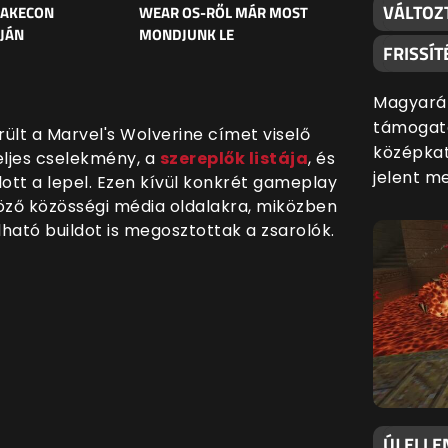
VÁLTOZ
UAKECON
WEAR OS-RŐL MÁR MOST
JÁN
MONDJUNK LE
FRISSÍT
Magyaráz
támogatá
ült a Marvel's Wolverine címet viselő
középkat
teljes cselekmény, a
szereplők listája
, és
jelent m
lott a lepel. Ezen kívül konkrét gameplay
nböző közösségi média oldalakra, miközben
lható buildot is megosztottak a zsarolók.
ÚJ ELLE