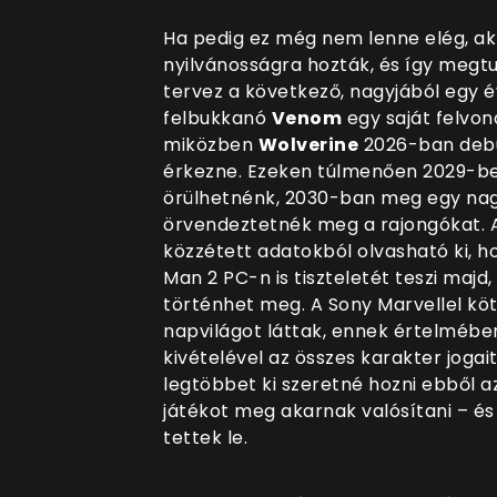
Ha pedig ez még nem lenne elég, ak
nyilvánosságra hozták, és így megtu
tervez a következő, nagyjából egy é
felbukkanó
Venom
egy saját felvo
miközben
Wolverine
2026-ban debü
érkezne. Ezeken túlmenően 2029-b
örülhetnénk, 2030-ban meg egy n
örvendeztetnék meg a rajongókat. A
közzétett adatokból olvasható ki, h
Man 2 PC-n is tiszteletét teszi majd
történhet meg. A Sony Marvellel köt
napvilágot láttak, ennek értelmébe
kivételével az összes karakter jogai
legtöbbet ki szeretné hozni ebből a
játékot meg akarnak valósítani – és
tettek le.