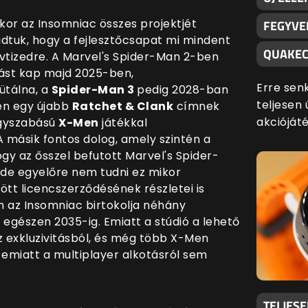
kor az Insomniac összes projektjét
FEGYVE
dtuk, hogy a fejlesztőcsapat mi mindent
QUAKEC
vtizedre. A Marvel's Spider-Man 2-ben
nást kap majd 2025-ben,
Erre sen
tálna, a
Spider-Man 3
pedig 2028-ban
teljesen 
en egy újabb
Ratchet & Clank
címnek
akciójáté
agyszabású
X-Men
játékkal
 másik fontos dolog, amely szintén a
ogy az ősszel befutott Marvel's Spider-
, de egyelőre nem tudni ez mikor
ött licencszerződésének részletei is
n az Insomniac birtokolja néhány
t egészen 2035-ig. Emiatt a stúdió a lehető
z exkluzivitásból, és még több X-Men
 emiatt a multiplayer alkotásról sem
TELJES