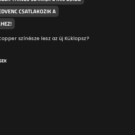
EDVENC CSATLAKOZIK A
HEZ!
topper színésze lesz az új Küklopsz?
SEK