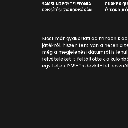
SAMSUNG EGY TELEFONJA
QUAKE A Q
FRISSÍTÉSI GYAKORISÁGÁN
ÉVFORDULÓ
Most már gyakorlatilag minden kider
játékról, hiszen fent van a neten a 
még a megjelenési dátumról is lehul
felvételeket is feltöltöttek a külö
egy teljes, PS5-ös devkit-tel haszná