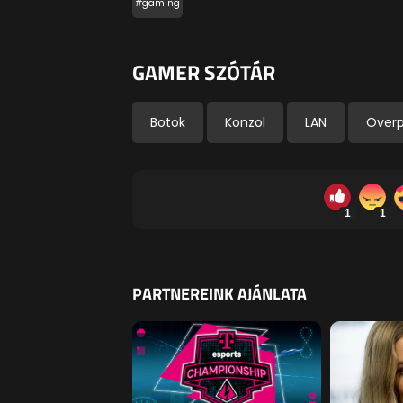
#gaming
GAMER SZÓTÁR
Botok
Konzol
LAN
Over
1
1
PARTNEREINK AJÁNLATA