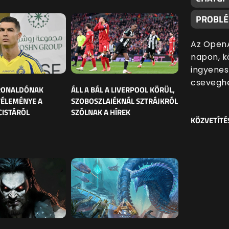
PROBL
Az OpenA
napon, k
ingyenes
cseveghe
 RONALDÓNAK
ÁLL A BÁL A LIVERPOOL KÖRÜL,
VÉLEMÉNYE A
SZOBOSZLAIÉKNÁL SZTRÁJKRÓL
CISTÁRÓL
SZÓLNAK A HÍREK
KÖZVETÍTÉ