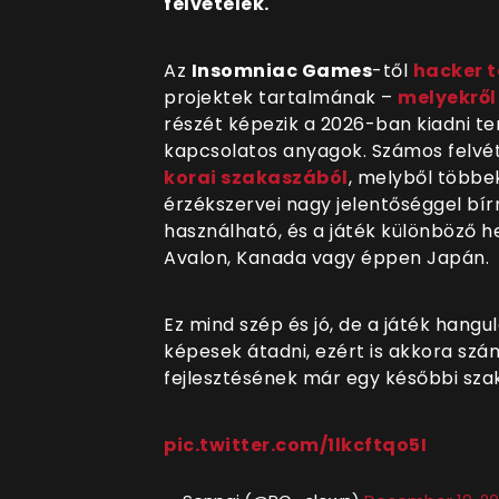
felvételek.
Az
Insomniac Games
-től
hacker 
projektek tartalmának
–
melyekről
részét képezik a 2026-ban kiadni t
kapcsolatos anyagok. Számos felvét
korai szakaszából
, melyből többe
érzékszervei nagy jelentőséggel b
ír
használható, és a játék különböző he
Avalon, Kanada vagy éppen Japán.
Ez mind szép és jó, de a játék hangu
képesek átadni, ezért is akkora szám
fejlesztésének már egy későbbi sza
pic.twitter.com/1lkcftqo5I