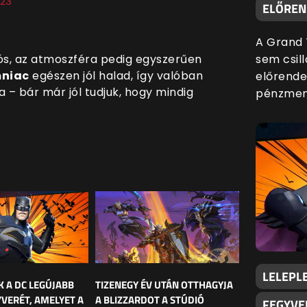
023
ELŐREND
A Grand 
ós, az atmoszféra pedig egyszerűen
sem csill
mniac
egészen jól halad, így valóban
előrende
– bár már jól tudjuk, hogy mindig
pénzmenn
LELEPLE
K A DC LEGÚJABB
TIZENEGY ÉV UTÁN OTTHAGYJA
YVERÉT, AMELYET A
A BLIZZARDOT A STÚDIÓ
FEGYVE