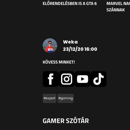
ELŐRENDELÉSBEN IS A GTA 6
MARVEL NAG
SZÁNNAK
Weka
23/12/20 16:00
KÖVESS MINKET!
#esport
#gaming
GAMER SZÓTÁR