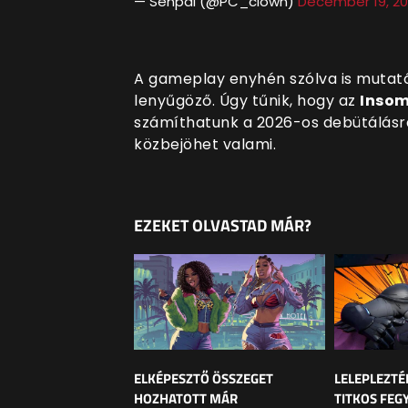
— Senpai (@PC_clown)
December 19, 2
A gameplay enyhén szólva is mutat
lenyűgöző. Úgy tűnik, hogy az
Inso
számíthatunk a 2026-os debütálásra 
közbejöhet valami.
EZEKET OLVASTAD MÁR?
ELKÉPESZTŐ ÖSSZEGET
LELEPLEZTÉ
HOZHATOTT MÁR
TITKOS FEG