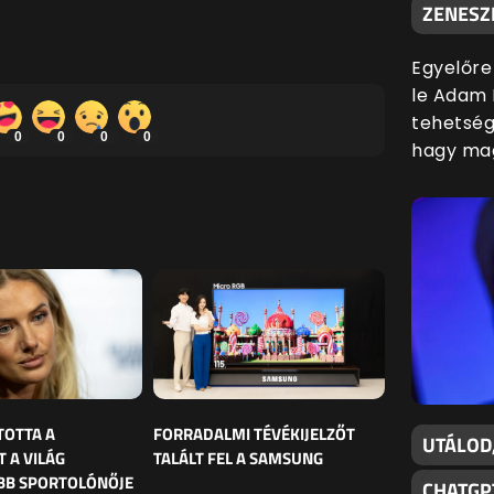
ZENESZ
Egyelőre
le Adam 
tehetsége
0
0
0
0
hagy mag
TOTTA A
FORRADALMI TÉVÉKIJELZŐT
UTÁLOD
 A VILÁG
TALÁLT FEL A SAMSUNG
BB SPORTOLÓNŐJE
CHATGP