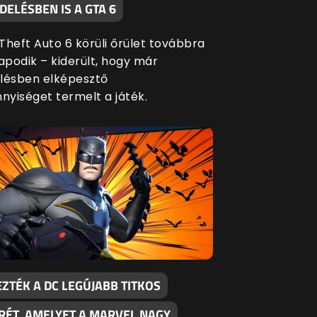
ELÉSBEN IS A GTA 6
Theft Auto 6 körüli őrület továbbra
apodik – kiderült, hogy már
lésben elképesztő
yiséget termelt a játék.
ZTÉK A DC LEGÚJABB TITKOS
RÉT, AMELYET A MARVEL NAGY