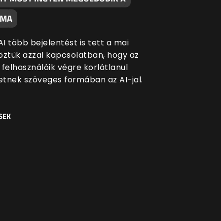
ÉMA
I több bejelentést is tett a mai
öztük azzal kapcsolatban, hogy az
 felhasználóik végre korlátlanul
tnek szöveges formában az AI-jal.
SEK