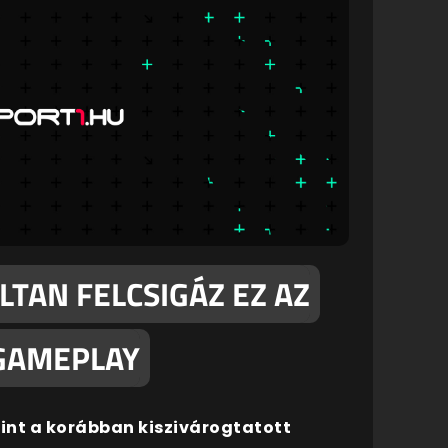
LTAN FELCSIGÁZ EZ AZ
GAMEPLAY
mint a korábban kiszivárogtatott