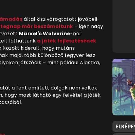
támadás
által kiszivárogtatott jövőbeli
 tegnap már beszámoltunk
–
igen nagy
ervezett
Marvel's Wolverine
-nel
elt láthattunk
a játék fejlesztésének
k között kiderült, hogy mutáns
nak majd, több különböző fegyver lesz
lyeken játszódik – mint például Alaszka,
latát a fent említett dolgok nem voltak
, hogy most látható egy felvétel a játék
kaszából.
ELKÉPE