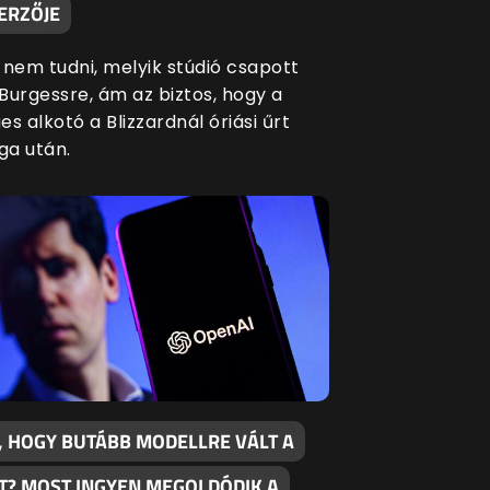
ERZŐJE
 nem tudni, melyik stúdió csapott
Burgessre, ám az biztos, hogy a
s alkotó a Blizzardnál óriási űrt
a után.
, HOGY BUTÁBB MODELLRE VÁLT A
T? MOST INGYEN MEGOLDÓDIK A