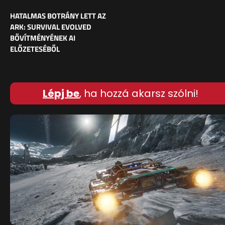
HATALMAS BOTRÁNY LETT AZ
ARK: SURVIVAL EVOLVED
BŐVÍTMÉNYÉNEK AI
ELŐZETESÉBŐL
Lépj be
, ha hozzá akarsz szólni!