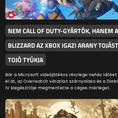
NEM CALL OF DUTY-GYÁRTÓK, HANEM 
BLIZZARD AZ XBOX IGAZI ARANY TOJÁS
TOJÓ TYÚKJA
Bár a Microsoft videójátékos részlege nehéz időket
él át, az Overwatch váratlan szárnyalása és a Diab
IV kiegészítője megmentette a céges mérleget.