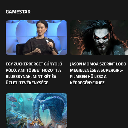
GAMESTAR
EGY ZUCKERBERGET GÚNYOLÓ
JASON MOMOA SZERINT LOBO
PÓLÓ, AMI TÖBBET HOZOTT A
MEGJELENÉSE A SUPERGIRL-
BLUESKYNAK, MINT KÉT ÉV
FILMBEN HŰ LESZ A
ÜZLETI TEVÉKENYSÉGE
KÉPREGÉNYEKHEZ