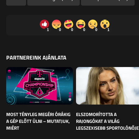
1
0
0
0
0
1
PARTNEREINK AJÁNLATA
MOST TÉNYLEG MEGÉRI ÓRÁKIG
ELSZOMORÍTOTTA A
A GÉP ELŐTT ÜLNI – MUTATJUK,
RAJONGÓKAT A VILÁG
MIÉRT
LEGSZEXISEBB SPORTOLÓNŐJE