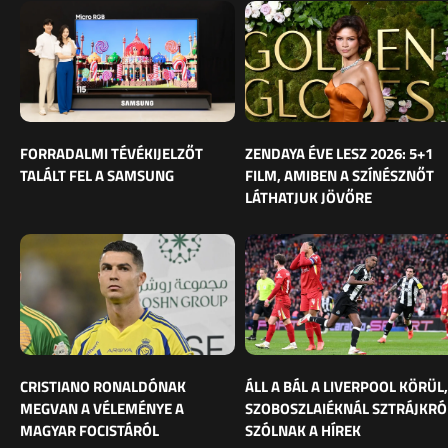
FORRADALMI TÉVÉKIJELZŐT
ZENDAYA ÉVE LESZ 2026: 5+1
TALÁLT FEL A SAMSUNG
FILM, AMIBEN A SZÍNÉSZNŐT
LÁTHATJUK JÖVŐRE
CRISTIANO RONALDÓNAK
ÁLL A BÁL A LIVERPOOL KÖRÜL,
MEGVAN A VÉLEMÉNYE A
SZOBOSZLAIÉKNÁL SZTRÁJKRÓ
MAGYAR FOCISTÁRÓL
SZÓLNAK A HÍREK