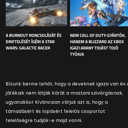
A BURNOUT RONCSOLÁSÁT ÉS
NEM CALL OF DUTY-GYÁRTÓK,
DRIFTELÉSÉT ÍGÉRI A STAR
HANEM A BLIZZARD AZ XBOX
WARS: GALACTIC RACER
IGAZI ARANY TOJÁST TOJÓ
TYÚKJA
Bízunk benne tehát, hogy a deveknek igaza van és 
játékaik nem látják kárát a mostani szivárgásnak,
ugyanakkor kíváncsian várjuk azt is, hogy a
támadásért és lopásért felelős csoportot
felelőségre tudják-e majd vonni.