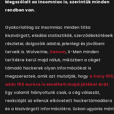
Megszólalt az Insomniac is, szerintük minden
rendben van.
Gyakorlatilag az Insomniac minden titka
kiszivárgott, eladási statisztikák, szerződéskötéseik
részletei, dolgozóik adatai, jelenlegi és jövőbeni
terveik is. Wolverine,
Venom
, X-Men minden
terítékre kerül majd náluk, miközben a céget
támadó hackerek olyan információkat is
megszereztek, amik azt mutatják, hogy
a Sony 100
akár 150 euróra is emelheti majd játékai árát.
Egy valamit hiányoltunk csak, a cég válaszát,
reakcióját az ellenük elkövetett hackertámadásra
és a kiszivárgott információkra. Sokan ugyanis mári