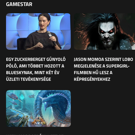
GAMESTAR
EGY ZUCKERBERGET GÚNYOLÓ
JASON MOMOA SZERINT LOBO
PÓLÓ, AMI TÖBBET HOZOTT A
MEGJELENÉSE A SUPERGIRL-
BLUESKYNAK, MINT KÉT ÉV
FILMBEN HŰ LESZ A
ÜZLETI TEVÉKENYSÉGE
KÉPREGÉNYEKHEZ