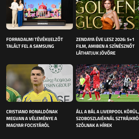
FORRADALMI TÉVÉKIJELZŐT
ZENDAYA ÉVE LESZ 2026: 5+1
TALÁLT FEL A SAMSUNG
FILM, AMIBEN A SZÍNÉSZNŐT
LÁTHATJUK JÖVŐRE
CRISTIANO RONALDÓNAK
ÁLL A BÁL A LIVERPOOL KÖRÜL,
MEGVAN A VÉLEMÉNYE A
SZOBOSZLAIÉKNÁL SZTRÁJKRÓ
MAGYAR FOCISTÁRÓL
SZÓLNAK A HÍREK