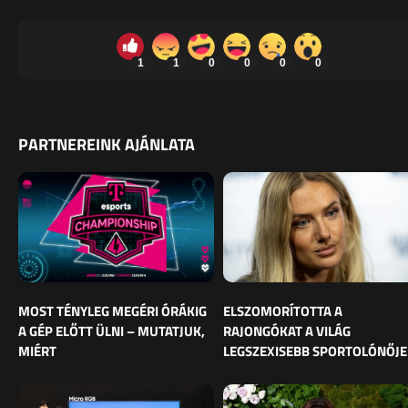
1
1
0
0
0
0
PARTNEREINK AJÁNLATA
MOST TÉNYLEG MEGÉRI ÓRÁKIG
ELSZOMORÍTOTTA A
A GÉP ELŐTT ÜLNI – MUTATJUK,
RAJONGÓKAT A VILÁG
MIÉRT
LEGSZEXISEBB SPORTOLÓNŐJE