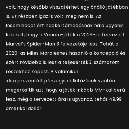
volt, hogy később visszatérhet egy önálló játékban
is. Ez részben igaz is volt, meg nem is. Az
Insomniacot ért hackertámadásnak hála ugyanis
kiderült, hogy a Venom-játék a 2026-ra tervezett
Marvel's Spider-Man 3 felvezetője lesz. Tehát a
2020-as Miles Moraleshez hasonló a koncepció és
ezért rövidebb is lesz a teljesértékű, számozott
részekhez képest. A
valamikor
idén prezentált
pénzügyi célkitűzések szintén
megerősítik azt, hogy a játék inkább MM-kaliberű
lesz, még a tervezett ára is ugyanaz, tehát 49,99
amerikai dollár.