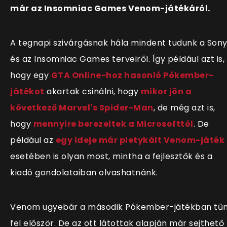
már az Insomniac Games Venom-játékáról.
A tegnapi szivárgásnak hála mindent tudunk a Son
és az Insomniac Games terveiről. Így például azt is,
hogy egy
GTA Online-hoz hasonló Pókember-
játékot
akartak csinálni, hogy
mikor jön a
következő Marvel's Spider-Man
, de még azt is,
hogy
mennyire berezeltek a Microsofttól
. De
például az
egy ideje már pletykált Venom-játék
esetében is olyan most, mintha a fejlesztők és a
kiadó gondolataiban olvashatnánk.
Venom ugyebár a második Pókember-játékban tű
fel először. De az ott látottak alapján már sejthető