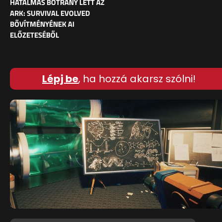
HATALMAS BOTRÁNY LETT AZ
ARK: SURVIVAL EVOLVED
BŐVÍTMÉNYÉNEK AI
ELŐZETESÉBŐL
Lépj be
, ha hozzá akarsz szólni!