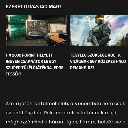
EZEKET OLVASTAD MÁR?
HA 9000 FORINT HELYETT
TÉNYLEG SZÜKSÉGE VOLT A
INGYEN CSAPNÁTOK LE EGY
VILÁGNAK EGY KÖZEPES HALO
SZUPER TÚLÉLŐJÁTÉKRA, ERRE
REMAKE-RE?
TESSÉK!
Ami a játék tartalmát illeti, a Venomban nem csak
az antihős, de a Pókemberek is feltűnnek majd,
méghozzá mind a három. Igen, három, beleértve a