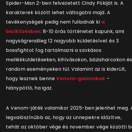
Spider-Man 2-ben felvezetett Cindy Pókiját is. A
karakterek között lehet váltogatni majd. A
tevékenységek pedig nem fulladnak ki
a
biciklizésben
: 8-10 órás történetet kapunk, ami
nagyságrendileg 12 nagyobb küldetésívet és 3
bossfightot fog tartalmazni a szokásos
mellékküldetéseken, kihívásokon, bázisharcokon é
random eseményeken túl. Valamint az is kiderült,
hogy lesznek benne
Venom-galambok
–
hiánypótló, ha igaz.
A Venom-játék valamikor 2025-ben jelenhet meg. 
legvalószínűbb az, hogy az ünnepekre időzítve,
tehát az október vége és november vége közötti b