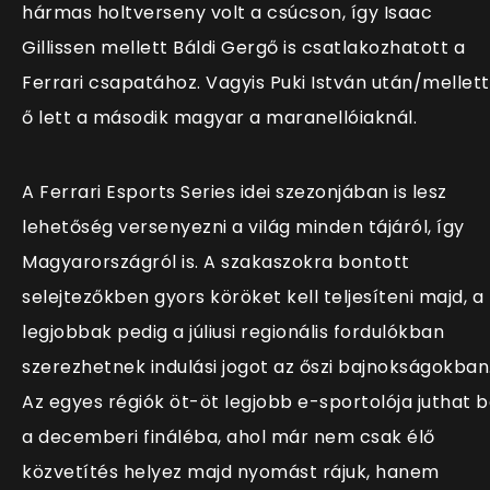
hármas holtverseny volt a csúcson, így Isaac
Gillissen mellett Báldi Gergő is csatlakozhatott a
Ferrari csapatához. Vagyis Puki István után/mellett
ő lett a második magyar a maranellóiaknál.
A Ferrari Esports Series idei szezonjában is lesz
lehetőség versenyezni a világ minden tájáról, így
Magyarországról is. A szakaszokra bontott
selejtezőkben gyors köröket kell teljesíteni majd, a
legjobbak pedig a júliusi regionális fordulókban
szerezhetnek indulási jogot az őszi bajnokságokban
Az egyes régiók öt-öt legjobb e-sportolója juthat 
a decemberi fináléba, ahol már nem csak élő
közvetítés helyez majd nyomást rájuk, hanem