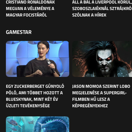
CRISTIANO RONALDÓNAK
ÁLL A BÁL A LIVERPOOL KÖRÜL,
MEGVAN A VÉLEMÉNYE A
SZOBOSZLAIÉKNÁL SZTRÁJKRÓ
MAGYAR FOCISTÁRÓL
SZÓLNAK A HÍREK
GAMESTAR
EGY ZUCKERBERGET GÚNYOLÓ
JASON MOMOA SZERINT LOBO
PÓLÓ, AMI TÖBBET HOZOTT A
MEGJELENÉSE A SUPERGIRL-
BLUESKYNAK, MINT KÉT ÉV
FILMBEN HŰ LESZ A
ÜZLETI TEVÉKENYSÉGE
KÉPREGÉNYEKHEZ