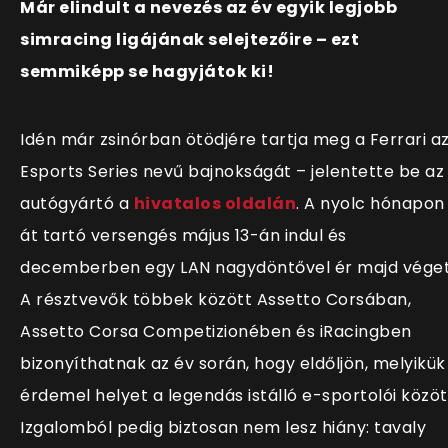
Már elindult a nevezés az év egyik legjobb
simracing ligájának selejtezőire – ezt
semmiképp se hagyjátok ki!
Idén már zsinórban ötödjére tartja meg a Ferrari a
Esports Series nevű bajnokságát – jelentette be az
autógyártó a
hivatalos oldalán
. A nyolc hónapon
át tartó versengés május 13-án indul és
decemberben egy LAN nagydöntővel ér majd véget
A résztvevők többek között Assetto Corsában,
Assetto Corsa Competizionében és iRacingben
bizonyíthatnak az év során, hogy eldőljön, melyikük
érdemel helyet a legendás istálló e-sportolói közöt
Izgalomból pedig biztosan nem lesz hiány: tavaly