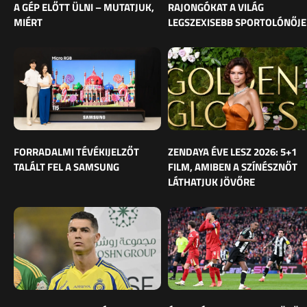
A GÉP ELŐTT ÜLNI – MUTATJUK,
RAJONGÓKAT A VILÁG
MIÉRT
LEGSZEXISEBB SPORTOLÓNŐJE
FORRADALMI TÉVÉKIJELZŐT
ZENDAYA ÉVE LESZ 2026: 5+1
TALÁLT FEL A SAMSUNG
FILM, AMIBEN A SZÍNÉSZNŐT
LÁTHATJUK JÖVŐRE