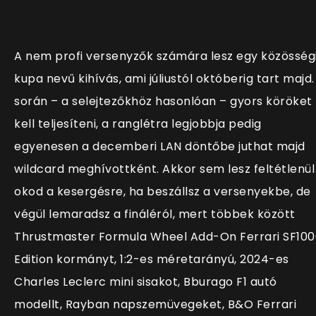
A nem profi versenyzők számára lesz egy közösség
kupa nevű kihívás, ami júliustól októberig tart majd.
során – a selejtezőkhöz hasonlóan – gyors köröket
kell teljesíteni, a ranglétra legjobbja pedig
egyenesen a decemberi LAN döntőbe juthat majd
wildcard meghívottként. Akkor sem lesz feltétlenül
okod a kesergésre, ha beszállsz a versenyekbe, de
végül lemaradsz a fináléról, mert többek között
Thrustmaster Formula Wheel Add-On Ferrari SF100
Edition kormányt, 1:2-es méretarányú, 2024-es
Charles Leclerc mini sisakot, Bburago F1 autó
modellt, Rayban napszemüvegeket, B&O Ferrari