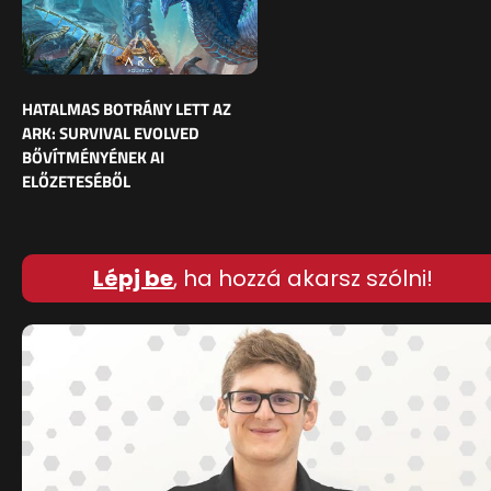
HATALMAS BOTRÁNY LETT AZ
ARK: SURVIVAL EVOLVED
BŐVÍTMÉNYÉNEK AI
ELŐZETESÉBŐL
Lépj be
, ha hozzá akarsz szólni!