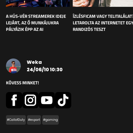
A HÚS-VÉR STREAMEREK IDEJE
ÍZLÉSFICAM VAGY TELITALÁLAT
LEJÁRT, AZ Ő MUNKÁJUKRA
LETAROLTA AZ INTERNETET EG
PÁLYÁZIK ÉPP AZ AI
RANDIZÓS TESZT
Weka
24/06/10 10:30
KÖVESS MINKET!
#CallofDuty
#esport
#gaming