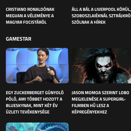
CRISTIANO RONALDÓNAK
ÁLL A BÁL A LIVERPOOL KÖRÜL,
MEGVAN A VÉLEMÉNYE A
SZOBOSZLAIÉKNÁL SZTRÁJKRÓ
MAGYAR FOCISTÁRÓL
SZÓLNAK A HÍREK
GAMESTAR
EGY ZUCKERBERGET GÚNYOLÓ
JASON MOMOA SZERINT LOBO
PÓLÓ, AMI TÖBBET HOZOTT A
MEGJELENÉSE A SUPERGIRL-
BLUESKYNAK, MINT KÉT ÉV
FILMBEN HŰ LESZ A
ÜZLETI TEVÉKENYSÉGE
KÉPREGÉNYEKHEZ