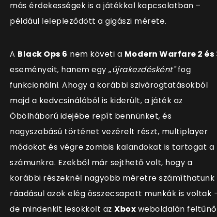
más érdekességek is a játékkal kapcsolatban –
például lelepleződött a gigászi mérete.
A
Black Ops 6
nem követi a
Modern Warfare 2 és 
eseményeit, hanem egy
„
újrakezdésként"
fog
funkcionálni. Ahogy a korábbi szivárogtatásokból
majd a kedvcsinálóból is kiderült, a játék az
Öbölháború idejébe rep
ít bennünket, és
nagyszabású történet vezérelt részt, multiplayer
módokat és végre zombis kalandokat is tartogat a
számunkra. Ezekből már sejthető volt, hogy a
korábbi részeknél nagyobb méretre számíthatunk
ráadásul azok elég összecsapott munkák is voltak –
de mindenkit lesokkolt az
Xbox
weboldalán feltűnő