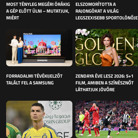
MOST TÉNYLEG MEGÉRI ÓRÁKIG
ELSZOMORÍTOTTA A
A GÉP ELŐTT ÜLNI – MUTATJUK,
RAJONGÓKAT A VILÁG
MIÉRT
LEGSZEXISEBB SPORTOLÓNŐJE
FORRADALMI TÉVÉKIJELZŐT
ZENDAYA ÉVE LESZ 2026: 5+1
TALÁLT FEL A SAMSUNG
FILM, AMIBEN A SZÍNÉSZNŐT
LÁTHATJUK JÖVŐRE