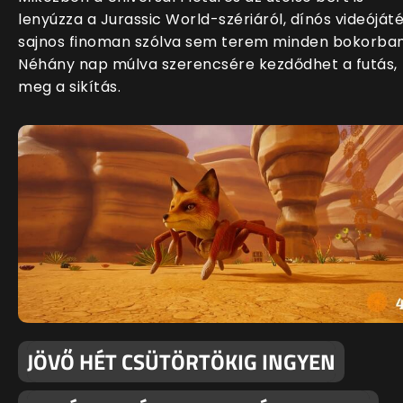
lenyúzza a Jurassic World-szériáról, dínós videóját
sajnos finoman szólva sem terem minden bokorban
Néhány nap múlva szerencsére kezdődhet a futás,
meg a sikítás.
JÖVŐ HÉT CSÜTÖRTÖKIG INGYEN