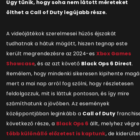
Úgy tűnik, hogy soha nem látott méreteket
ölthet a Call of Duty legújabb része.
A videójátékok szerelmesei húzós éjszakát
tudhatnak a hátuk mögött, hiszen tegnap este
került megrendezésre az 2024-es
Xbox Games
Showcase
, és az azt követő
Black Ops 6 Direct
.
Remélem, hogy mindenki sikeresen kipihente magá
mert a mai nap arról fog szólni, hogy részletesen
feldolgozzuk, mit is láttuk pontosan, és
így
mire
szám
íthatunk a jövőben. Az események
középpontjában leginkább a
Call of Duty
franchis
következő része, a
Black Ops 6
állt, melyhez végre
több különálló előzetest is kaptunk
, de kiderülte