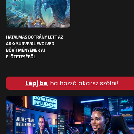
HATALMAS BOTRÁNY LETT AZ
ARK: SURVIVAL EVOLVED
BŐVÍTMÉNYÉNEK AI
ELŐZETESÉBŐL
Lépj be
, ha hozzá akarsz szólni!