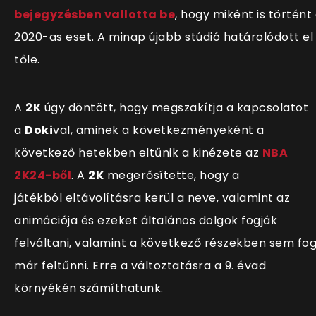
bejegyzésben vallotta be
, hogy miként is történt
2020-as eset. A minap újabb stúdió határolódott el
tőle.
A
2K
úgy döntött, hogy megszakítja a kapcsolatot
a
Doki
val, aminek a következményeként a
következő hetekben eltűnik a kinézete az
NBA
2K24-ből
. A
2K
megerősítette, hogy a
játékból eltávolításra kerül a neve, valamint az
animációja és ezeket általános dolgok fogják
felváltani, valamint a következő részekben sem fo
már feltűnni. Erre a változtatásra a 9. évad
környékén számíthatunk.