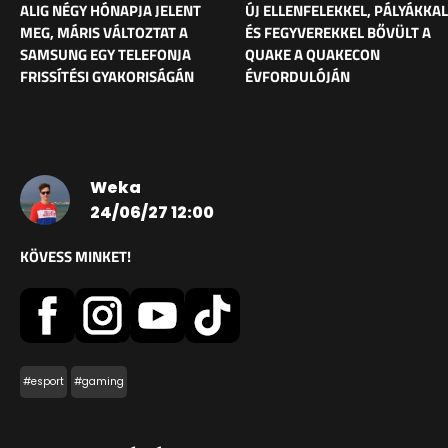
ALIG NÉGY HÓNAPJA JELENT
ÚJ ELLENFELEKKEL, PÁLYÁKKAL
MEG, MÁRIS VÁLTOZTAT A
ÉS FEGYVEREKKEL BŐVÜLT A
SAMSUNG EGY TELEFONJA
QUAKE A QUAKECON
FRISSÍTÉSI GYAKORISÁGÁN
ÉVFORDULÓJÁN
Weka
24/06/27 12:00
KÖVESS MINKET!
#esport
#gaming