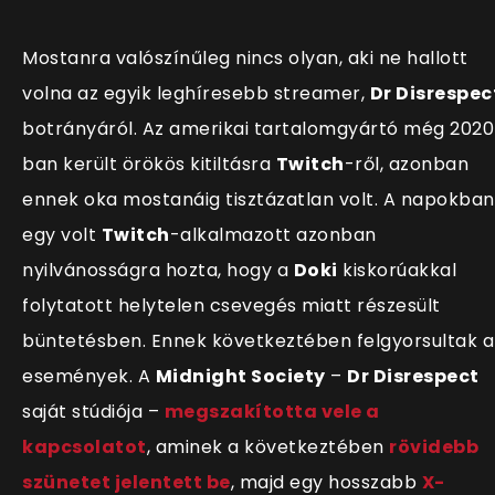
Mostanra valósz
ínűleg nincs olyan, aki ne hallott
volna az egyik leghíresebb streamer,
Dr Disrespec
botrányáról. Az amerikai tartalomgyártó még 2020
ban került örökös kitiltásra
Twitch
-ről, azonban
ennek oka mostanáig tisztázatlan volt. A napokban
egy volt
Twitch
-alkalmazott azonban
nyilvánosságra hozta, hogy a
Doki
kiskorúakkal
folytatott helytelen csevegés miatt részesült
büntetésben. Ennek következtében felgyorsultak a
események. A
Midnight Society
–
Dr Disrespect
saját stúdiója –
megszakította vele a
kapcsolatot
, aminek a következtében
rövidebb
szünetet jelentett be
, majd egy hosszabb
X-