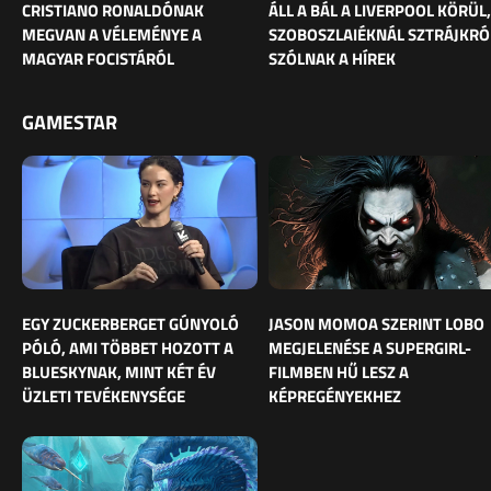
CRISTIANO RONALDÓNAK
ÁLL A BÁL A LIVERPOOL KÖRÜL,
MEGVAN A VÉLEMÉNYE A
SZOBOSZLAIÉKNÁL SZTRÁJKRÓ
MAGYAR FOCISTÁRÓL
SZÓLNAK A HÍREK
GAMESTAR
EGY ZUCKERBERGET GÚNYOLÓ
JASON MOMOA SZERINT LOBO
PÓLÓ, AMI TÖBBET HOZOTT A
MEGJELENÉSE A SUPERGIRL-
BLUESKYNAK, MINT KÉT ÉV
FILMBEN HŰ LESZ A
ÜZLETI TEVÉKENYSÉGE
KÉPREGÉNYEKHEZ