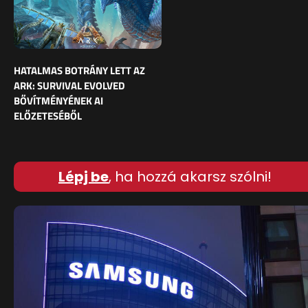
HATALMAS BOTRÁNY LETT AZ
ARK: SURVIVAL EVOLVED
BŐVÍTMÉNYÉNEK AI
ELŐZETESÉBŐL
Lépj be
, ha hozzá akarsz szólni!