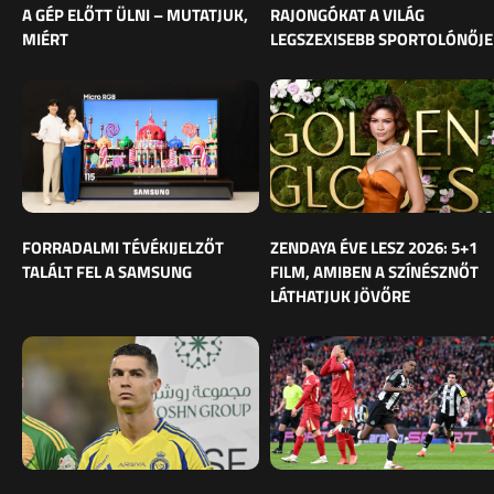
A GÉP ELŐTT ÜLNI – MUTATJUK,
RAJONGÓKAT A VILÁG
MIÉRT
LEGSZEXISEBB SPORTOLÓNŐJE
FORRADALMI TÉVÉKIJELZŐT
ZENDAYA ÉVE LESZ 2026: 5+1
TALÁLT FEL A SAMSUNG
FILM, AMIBEN A SZÍNÉSZNŐT
LÁTHATJUK JÖVŐRE