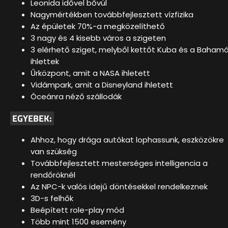
Leonida idővel bővül
Nagymértékben továbbfejlesztett v
ízfizika
Az épületek 70%-a megközelíthető
3 nagy és 4 kisebb város a szigeten
3 elérhető sziget, melyből kettőt Kuba és a Baham
ihlettek
Űrközpont, amit a NASA ihletett
Vidámpark, amit a Disneyland ihletett
Óceánra néző szállodák
EGYEBEK:
Ahhoz, hogy drága autókat lophassunk, eszközökre
van szükség
Továbbfejlesztett mesterséges intelligencia a
rendőröknél
Az NPC-k valós idejű döntésekkel rendelkeznek
3D-s felhők
Beép
ített role-play mód
Több mint 1500 esemény