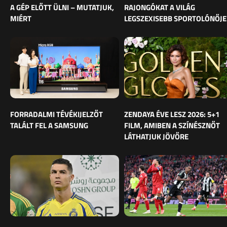
A GÉP ELŐTT ÜLNI – MUTATJUK,
RAJONGÓKAT A VILÁG
MIÉRT
LEGSZEXISEBB SPORTOLÓNŐJE
FORRADALMI TÉVÉKIJELZŐT
ZENDAYA ÉVE LESZ 2026: 5+1
TALÁLT FEL A SAMSUNG
FILM, AMIBEN A SZÍNÉSZNŐT
LÁTHATJUK JÖVŐRE