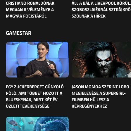
CRISTIANO RONALDÓNAK
ÁLL A BÁL A LIVERPOOL KÖRÜL,
MEGVAN A VÉLEMÉNYE A
SZOBOSZLAIÉKNÁL SZTRÁJKRÓ
MAGYAR FOCISTÁRÓL
SZÓLNAK A HÍREK
GAMESTAR
EGY ZUCKERBERGET GÚNYOLÓ
JASON MOMOA SZERINT LOBO
PÓLÓ, AMI TÖBBET HOZOTT A
MEGJELENÉSE A SUPERGIRL-
BLUESKYNAK, MINT KÉT ÉV
FILMBEN HŰ LESZ A
ÜZLETI TEVÉKENYSÉGE
KÉPREGÉNYEKHEZ