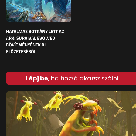
HATALMAS BOTRÁNY LETT AZ
ARK: SURVIVAL EVOLVED
BŐVÍTMÉNYÉNEK AI
ELŐZETESÉBŐL
Lépj be
, ha hozzá akarsz szólni!