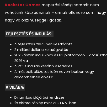
Rockstar Games
megerősítéséig semmit nem
vehetünk készpénznek – annak ellenére sem, hogy
nagy valószínűséggel igazak.
FEJLESZTÉS ÉS INDULÁS:
A fejlesztés 2014-ben kezdődött
2 milliárd dollár a költségvetés
2025 őszén indul Xbox és PS platformon
–
átcsúszh
2026-ra
A PC-s indulás később esedékes
A második előzetes idén novemberben vagy
decemberben érkezik
A VILÁGA:
Dinamikus időjárási rendszer
2x akkora térkép mint a GTA V-ben