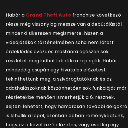
Habár a
Grand Theft Auto
franchise következő
része még viszonylag messze van a debütálástól,
mindenki sikeresen megismerte, hiszen a
videójátékok történelmében soha nem látott
érdeklődés övezi, és mostanra egészen sok
részletet megtudhattak róla a rajongók. Habár
mindeddig csupán egy hivatalos előzetest
tekinthettünk meg, a szivárogtatóknak és az
adathalászoknak köszönhetően sok funkcióját már
részletekbe menően ismerhetjük a 6. résznek.
Sejteni lehetett, hogy hamarosan további dolgokró
is lehullik a lepel, azonban abban reménykedtünk,
hogy ez a következő előzetes, vagy esetleg egy