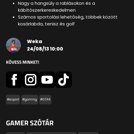
Nagy a hangsúly a rablásokon és a
káb
ítószerkereskedelmen
Számos sportolási lehetőség, többek között
kosárlabda, tenisz és golf
Weka
24/08/13 10:00
KÖVESS MINKET!
#esport
#gaming
#GTA6
GAMER SZÓTÁR