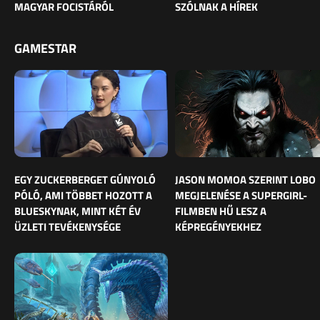
MAGYAR FOCISTÁRÓL
SZÓLNAK A HÍREK
GAMESTAR
EGY ZUCKERBERGET GÚNYOLÓ
JASON MOMOA SZERINT LOBO
PÓLÓ, AMI TÖBBET HOZOTT A
MEGJELENÉSE A SUPERGIRL-
BLUESKYNAK, MINT KÉT ÉV
FILMBEN HŰ LESZ A
ÜZLETI TEVÉKENYSÉGE
KÉPREGÉNYEKHEZ