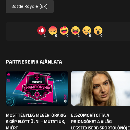
Battle Royale (BR)
1
0
0
1
0
0
PARTNEREINK AJÁNLATA
MOST TÉNYLEG MEGÉRI ÓRÁKIG
ELSZOMORÍTOTTA A
A GÉP ELŐTT ÜLNI – MUTATJUK,
RAJONGÓKAT A VILÁG
MIÉRT
LEGSZEXISEBB SPORTOLÓNŐJE