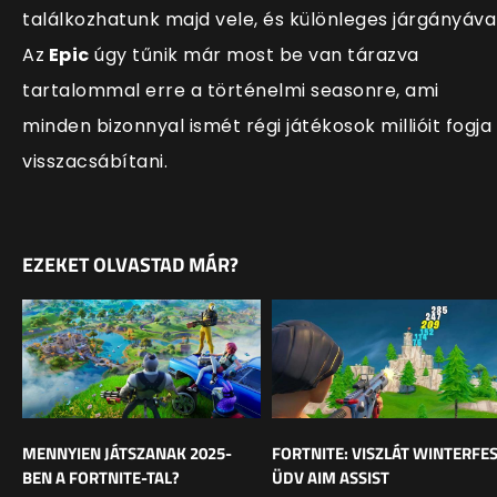
találkozhatunk majd vele, és különleges járgányával
Az
Epic
úgy tűnik már most be van tárazva
tartalommal erre a történelmi seasonre, ami
minden bizonnyal ismét régi játékosok millióit fogja
visszacsáb
ítani.
EZEKET OLVASTAD MÁR?
MENNYIEN JÁTSZANAK 2025-
FORTNITE: VISZLÁT WINTERFES
BEN A FORTNITE-TAL?
ÜDV AIM ASSIST