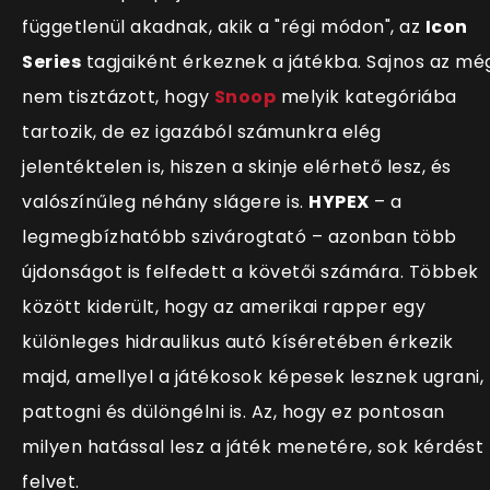
függetlenül akadnak, akik a "régi módon", az
Icon
Series
tagjaiként érkeznek a játékba. Sajnos az mé
nem tisztázott, hogy
Snoop
melyik kategóriába
tartozik, de ez igazából számunkra elég
jelentéktelen is, hiszen a skinje elérhető lesz, és
valósz
ínűleg néhány slágere is.
HYPEX
– a
legmegbízhatóbb szivárogtató – azonban több
újdonságot is felfedett a követői számára. Többek
között kiderült, hogy az amerikai rapper egy
különleges hidraulikus autó kíséretében érkezik
majd, amellyel a játékosok képesek lesznek ugrani,
pattogni és dülöngélni is. Az, hogy ez pontosan
milyen hatással lesz a játék menetére, sok kérdést
felvet.