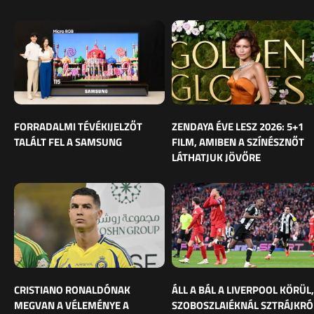
FORRADALMI TÉVÉKIJELZŐT
ZENDAYA ÉVE LESZ 2026: 5+1
TALÁLT FEL A SAMSUNG
FILM, AMIBEN A SZÍNÉSZNŐT
LÁTHATJUK JÖVŐRE
CRISTIANO RONALDÓNAK
ÁLL A BÁL A LIVERPOOL KÖRÜL,
MEGVAN A VÉLEMÉNYE A
SZOBOSZLAIÉKNÁL SZTRÁJKRÓ