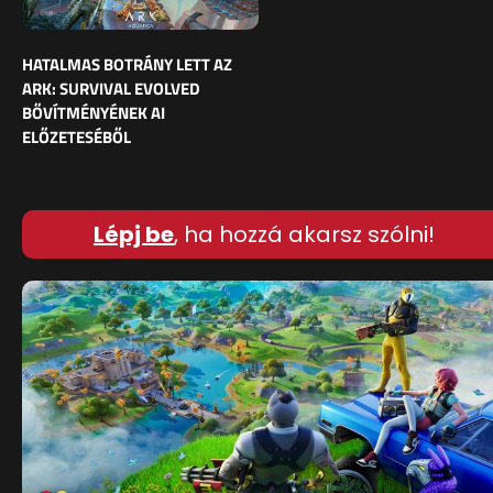
HATALMAS BOTRÁNY LETT AZ
ARK: SURVIVAL EVOLVED
BŐVÍTMÉNYÉNEK AI
ELŐZETESÉBŐL
Lépj be
, ha hozzá akarsz szólni!