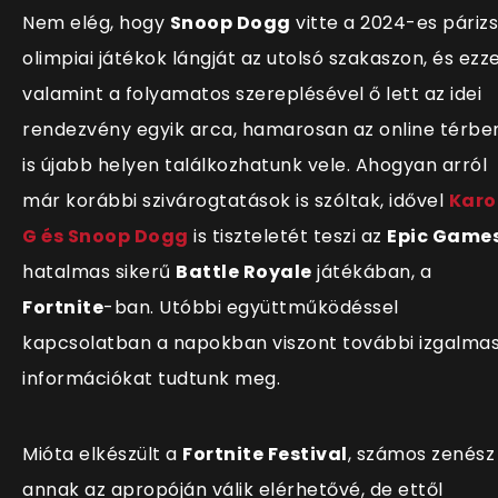
Nem elég, hogy
Snoop Dogg
vitte a 2024-es párizs
olimpiai játékok lángját az utolsó szakaszon, és ezze
valamint a folyamatos szereplésével ő lett az idei
rendezvény egyik arca, hamarosan az online térbe
is újabb helyen találkozhatunk vele. Ahogyan arról
már korábbi szivárogtatások is szóltak, idővel
Karo
G és Snoop Dogg
is tiszteletét teszi az
Epic Game
hatalmas sikerű
Battle Royale
játékában, a
Fortnite
-ban. Utóbbi együttműködéssel
kapcsolatban a napokban viszont további izgalma
információkat tudtunk meg.
Mióta elkészült a
Fortnite Festival
, számos zenész
annak az apropóján válik elérhetővé, de ettől