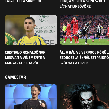
TALÁLT FEL A SAMSUNG
FILM, AMIBEN A SZÍNÉSZNŐT
LÁTHATJUK JÖVŐRE
CRISTIANO RONALDÓNAK
ÁLL A BÁL A LIVERPOOL KÖRÜL,
MEGVAN A VÉLEMÉNYE A
SZOBOSZLAIÉKNÁL SZTRÁJKRÓ
MAGYAR FOCISTÁRÓL
SZÓLNAK A HÍREK
GAMESTAR