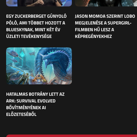
EGY ZUCKERBERGET GÚNYOLÓ
JASON MOMOA SZERINT LOBO
PÓLÓ, AMI TÖBBET HOZOTT A
MEGJELENÉSE A SUPERGIRL-
BLUESKYNAK, MINT KÉT ÉV
FILMBEN HŰ LESZ A
ÜZLETI TEVÉKENYSÉGE
KÉPREGÉNYEKHEZ
HATALMAS BOTRÁNY LETT AZ
ARK: SURVIVAL EVOLVED
BŐVÍTMÉNYÉNEK AI
ELŐZETESÉBŐL