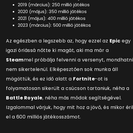
2019 (március): 250 millió játékos
2020 (május): 350 millió játékos
2021 (május): 400 millió játékos
2023 (március): 500 millió játékos
Az egészben a legszebb az, hogy ezzel az
Epic
egy
igazi óriássá nőtte ki magát, aki ma már a
Steam
mel próbálja felvenni a versenyt, mondhatni
nem sikertelenül. Elképesztően sok munka áll
mögöttük, és ez idő alatt a
Fortnite
-ot is
folyamatosan sikerült a csúcson tartaniuk, néha a
Battle Royale
, néha más módok seg
ítségével.
Izgalommal várjuk, hogy mit hoz a jövő, és mikor éri
el a 600 milliós játékosszámot.