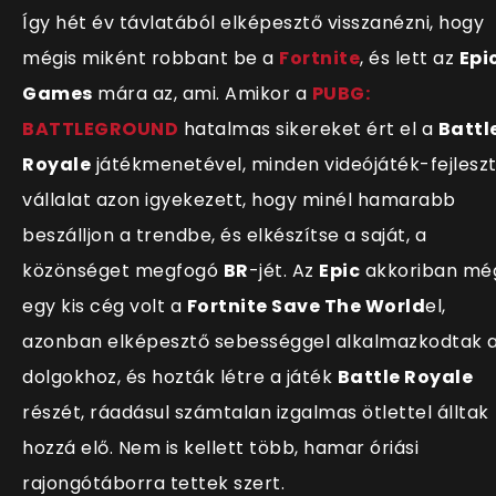
Így hét év távlatából elképesztő visszanézni, hogy
mégis miként robbant be a
Fortnite
, és lett az
Epi
Games
mára az, ami. Amikor a
PUBG:
BATTLEGROUND
hatalmas sikereket ért el a
Battl
Royale
játékmenetével, minden videójáték-fejlesz
vállalat azon igyekezett, hogy minél hamarabb
beszálljon a trendbe, és elkész
ítse a saját, a
közönséget megfogó
BR
-jét. Az
Epic
akkoriban mé
egy kis cég volt a
Fortnite Save The World
el,
azonban elképesztő sebességgel alkalmazkodtak 
dolgokhoz, és hozták létre a játék
Battle Royale
részét, ráadásul számtalan izgalmas ötlettel álltak
hozzá elő. Nem is kellett több, hamar óriási
rajongótáborra tettek szert.