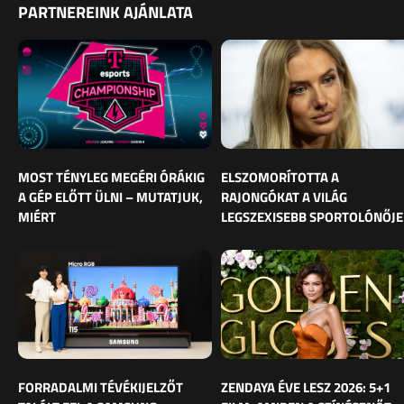
PARTNEREINK AJÁNLATA
MOST TÉNYLEG MEGÉRI ÓRÁKIG
ELSZOMORÍTOTTA A
A GÉP ELŐTT ÜLNI – MUTATJUK,
RAJONGÓKAT A VILÁG
MIÉRT
LEGSZEXISEBB SPORTOLÓNŐJE
FORRADALMI TÉVÉKIJELZŐT
ZENDAYA ÉVE LESZ 2026: 5+1