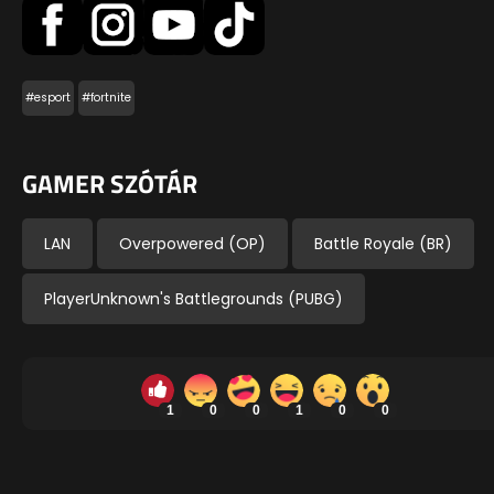
#esport
#fortnite
GAMER SZÓTÁR
LAN
Overpowered (OP)
Battle Royale (BR)
PlayerUnknown's Battlegrounds (PUBG)
1
0
0
1
0
0