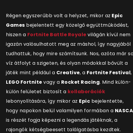
Régen egyszerűbb volt a helyzet, mikor az
Epic
Games
bejelentett egy közelgő együttműködést,
hiszen a
Fortnite Battle Royale
világán k
ívül nem
igazán valósulhatott meg az máshol, így nagyjából
tudhattuk, hogy mire számítsunk. Nos, azóta már s
víz átfolyt a szigeten, és olyan módokkal bővült a
játék mint például a
Creative
, a
Fortnite Festival
,
LEGO Fortnite
vagy a
Rocket Racing
. Mind külön-
külön felületet biztosít a
kollaborációk
lebonyolítására, így mikor az
Epic
bejelentette,
hogy napokon belül valamilyen formában a
NASCA
is részét fogja képezni a legendás játéknak, a
rajongók kétségbeesett találgatásba kezdtek.