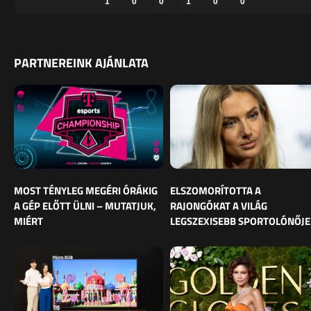
1
0
0
1
0
0
PARTNEREINK AJÁNLATA
MOST TÉNYLEG MEGÉRI ÓRÁKIG
ELSZOMORÍTOTTA A
A GÉP ELŐTT ÜLNI – MUTATJUK,
RAJONGÓKAT A VILÁG
MIÉRT
LEGSZEXISEBB SPORTOLÓNŐJE