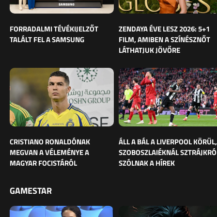
FORRADALMI TÉVÉKIJELZŐT
ZENDAYA ÉVE LESZ 2026: 5+1
TALÁLT FEL A SAMSUNG
FILM, AMIBEN A SZÍNÉSZNŐT
LÁTHATJUK JÖVŐRE
CRISTIANO RONALDÓNAK
ÁLL A BÁL A LIVERPOOL KÖRÜL,
MEGVAN A VÉLEMÉNYE A
SZOBOSZLAIÉKNÁL SZTRÁJKRÓ
MAGYAR FOCISTÁRÓL
SZÓLNAK A HÍREK
GAMESTAR