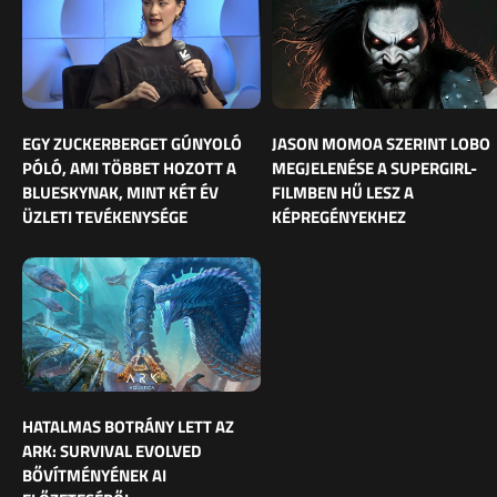
EGY ZUCKERBERGET GÚNYOLÓ
JASON MOMOA SZERINT LOBO
PÓLÓ, AMI TÖBBET HOZOTT A
MEGJELENÉSE A SUPERGIRL-
BLUESKYNAK, MINT KÉT ÉV
FILMBEN HŰ LESZ A
ÜZLETI TEVÉKENYSÉGE
KÉPREGÉNYEKHEZ
HATALMAS BOTRÁNY LETT AZ
ARK: SURVIVAL EVOLVED
BŐVÍTMÉNYÉNEK AI